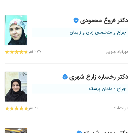
دکتر فروغ محمودی
جراح و متخصص زنان و زایمان
مهرآباد جنوبی
۲۷۷ نفر
دکتر رخساره زارع شهری
جراح - دندان پزشک
دولت‌آباد
۲۱ نفر