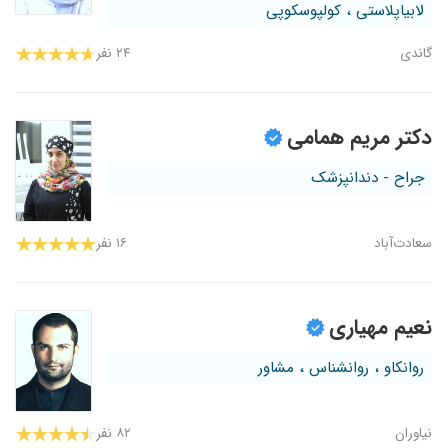
لابیاپلاستی ، کولپوسکوپی
گاندی
۲۴ نفر
دکتر مریم همامی
جراح - دندانپزشک
سعادت‌آباد
۱۶ نفر
نعیم مهیاری
روانکاو ، روانشناس ، مشاور
نیاوران
۸۲ نفر