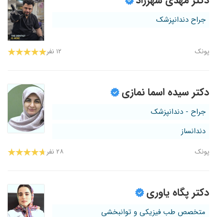
دکتر مهدی شهرزاد
جراح دندانپزشک
پونک
۱۲ نفر
دکتر سیده اسما نمازی
جراح - دندانپزشک
دندانساز
پونک
۲۸ نفر
دکتر پگاه یاوری
متخصص طب فیزیکی و توانبخشی