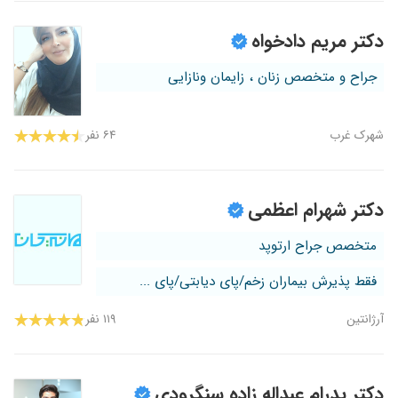
دکتر مریم دادخواه
جراح و متخصص زنان ، زایمان ونازایی
شهرک غرب
۶۴ نفر
دکتر شهرام اعظمی
متخصص جراح ارتوپد
فقط پذیرش بیماران زخم/پای دیابتی/پای ...
آرژانتین
۱۱۹ نفر
دکتر پدرام عبداله زاده سنگرودی