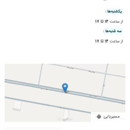
۱۴۰۴/۰۸/۲۳
دکتر بسیار
یکشنبه‌ها
:
۱۴۰۴/۱۱/۲۶
بسیار مودب و با احترام و حاذق
۱۴ تا ۱۷
۱۴۰۴/۰۲/۲۸
از ساعت
عالی بی نظیر حاذق
۱۴۰۴/۰۴/۰۸
جراحی اسلیو
سه شنبه‌ها
:
۱۴۰۳/۱۱/۰۷
من پیش ایشون اسلیو کردم و بسیار راضیم... دکتر
۱۴ تا ۱۷
از ساعت
مهربون و خوبی هستن. و خیلی به بیماراشون توجه
میکنن و حواسشون به مشکلاتشون هست.
۱۴۰۰/۰۴/۲۱
سلام کار پکتر طالبیان حرف نداره من 4 سال عمل
کردم اصلا وزنم بالا نمیره خیلی راضیم ،ممنونم دکتر
مهربان
۱۴۰۰/۱۲/۱۵
عمل شدم و نتیجه خوبه تا الان که 4 ماه شده 25
کیلو کم کردم
۱۴۰۱/۰۵/۰۷
بهترین دکتر از نظر شخصی ممنون از همه نظر
بهترینه تیم جراحی حرفی با احترام به جامعه
پزشکی یه سرو گردن ازهمه بالاتری
مسیریابی
۱۴۰۳/۰۲/۱۰
طهحالم را در آوردم
۱۴۰۱/۰۵/۰۲
چاقی شدید داشتم که ب دست توانمند آقای دکتر