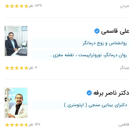
جردن
۸۳۹ نفر
علی قاسمی
روانشناس و زوج درمانگر
روان درمانگر، نوروتراپیست ، نقشه مغزی...
چیتگر
۷ نفر
دکتر ناصر برفه
دکترای بینایی سنجی ( اپتومتری )
فاطمی
۱۴۸ نفر