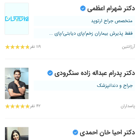
دکتر شهرام اعظمی
متخصص جراح ارتوپد
فقط پذیرش بیماران زخم/پای دیابتی/پای ...
آرژانتین
۱۱۹ نفر
دکتر پدرام عبداله زاده سنگرودی
جراح و دندانپزشک
پاسداران
۴۲ نفر
دکتر احیا خان احمدی