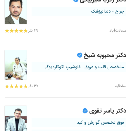
جراح - دندانپزشک
سعادت‌آباد
۶۹ نفر
دکتر محبوبه شیخ
متخصص قلب و عروق . فلوشیپ اکوکاردیوگر...
صادقیه
۶۷ نفر
دکتر یاسر تقوی
فوق تخصص گوارش و کبد