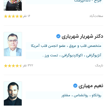
جراح - دندانپزشک
سعادت‌آباد
۱۶ نفر
دکتر شهریار شهریاری
متخصص قلب و عروق ، عضو انجمن قلب آمریکا
آنژیوگرافی ، اکوکاردیوگرافی ، تست ورز...
نارمک
۳۲۲ نفر
نعیم مهیاری
روانکاو ، روانشناس ، مشاور