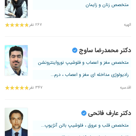
متخصص زنان و زایمان
الهیه
۲۶۷ نفر
دکتر محمدرضا ساوج
متخصص مغز و اعصاب و فلوشیپ نورواینترونشن
رادیولوژی مداخله ای مغز و اعصاب ، درم...
اقدسیه
۳۴۷ نفر
دکتر عارف فاتحی
متخصص قلب و عروق ، فلوشیپ بالن آنژیوپ...