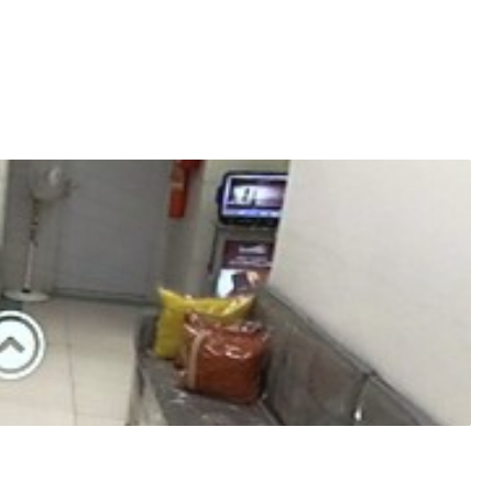
درمان جوش های صورت که همه ی جوشهام خوب شدن و نتیجه گر
ریزش مو داشتم تحت درمان هستم و نتیجه گزفتم
در حال درمان سبوریک درماتیت هستم و ریزش مو بخاطر dhtبالا با دارو اثربخش بوده عالی سپاس گذار از تشخیص سرکار خانوم گنجه ای
در حال درمان هستم تا اینجا که خوب بوده!
برای جوش صورت مراجعه کردم ولی نتیجهای نگرفتم
فیلر چونه و لب تزریق کردند برام،میخواستم مارک خوب باشه و مدل ن
بسیار خوش
عدم رضایت
عالی و با حوصله
دکتر فوق العاده با سواد ، با درک، با شخصیت و مهربانی هستن
کمالات ایشون بگم کم گفتم. حدود سه ساله برای درمان جوش ها
من تازه مراجعه کردم، برخوردشون خیلی عالی بود و با حوصله بودند،
خوب و عالی
خوش برخورد و با دقت نظر.
بسیار خو ش اخلاق وکاربلد