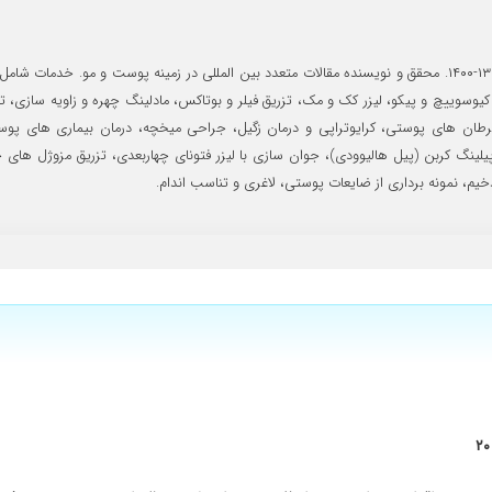
بسیار با اخلاق با حوصله و کاربلد هستن دکتر گنجه ای،با تشکر
حوصله بودند و خیلی دقیق معاینه صورت گرفت
متخصص پوست، مو، زیبایی و لیزر. مدرس دانشگاه علوم پزشکی در سال های ۱۳۹۹-۱۴۰۰. محقق و نویسنده مقالات متعدد ب
ت با دستگاه کیوسوییچ و پیکو، لیزر کک و مک، تزریق فیلر و بوتاکس، مادلینگ چهره و زاویه 
 و سرطان های پوستی، کرایوتراپی و درمان زگیل، جراحی میخچه، درمان بیماری های پ
و پیلینگ کربن (پیل هالیوودی)، جوان سازی با لیزر فتونای چهاربعدی، تزریق مزوژل ها
، نمونه برداری از ضایعات پوستی، لاغری و تناسب اندام.
ش دادند برام تا با نتیجه جواب درمان شروع کنند
 گوش میدن و وقت میذارن.من برای درمان جوش و جای جوش بهشون مراجعه کردم و درمان
ادند و دارویی که برای یک ماه تجویز کرده بودند در یک هفته زخم منو خوب کرد .ممنون
ه باشید خود خانوم دکتر بسیار صبور و خوش اخلاق و به توضیحات گوش میکنن برای ری