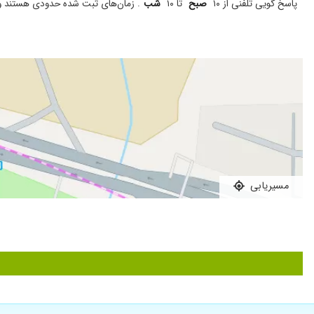
پاسخ گویی تلفنی از ۱۰
صبح
تا ۱۰
شب
. زمان‌های ثبت شده حدودی هستند و ب
خوب بودند
با چندین مشکل پیششون رفتم و بسیار با حوصله برام وقت گذاشتن، از
با حوصله و مهربان
برای مشکل میخچه
دکتر خیلی خوبی هستن .دخترم روی دستش جوش های ریزی میزد ب
با تشکر از خانم دکتر
عالی بودن
بسیار با اخلاق و باحوصله، داروهایی که تجویز کردن موثر بود.
سلام وقت بخیر من برای مو های کاشته شده ام ریزش مو داشتم ،
مسیریابی
درمانم تا بعد انشالله بهتر بشه .
معمولی
خانم دکتر بسیار خوش برخورد و با حوصله و در ضمن با علم بالا ب
بسیار دقیق و با حوصله
ریزش مو خیلی محبت کردند و از ریزش جلوگیری شد
عالی هستن