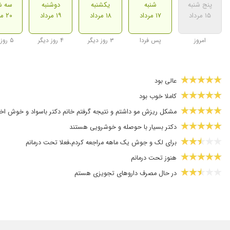
پنج شنبه
شنبه
یکشنبه
دوشنبه
سه ش
۱۵ مرداد
۱۷ مرداد
۱۸ مرداد
۱۹ مرداد
۲۰ مرداد
امروز
پس فردا
۳ روز دیگر
۴ روز دیگر
۵ روز دیگر
عالی بود
کاملا خوب بود
مشکل ریزش مو داشتم و نتیجه گرفتم خانم دکتر باسواد و خوش ا
دکتر بسیار با حوصله و خوشرویی هستند
برای لک و جوش یک ماهه مراجعه کردم،فعلا تحت درمانم
هنوز تحت درمانم
در حال مصرف داروهای تجویزی هستم
عی بود
سلام قارچ صورت. قرمز سفید وقت بگریم با اسنپ سعید سخاوت کیای
اگزما نوزاد ،