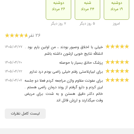
دوشنبه
شنبه
دوشنبه
۱۹ مرداد
۲۴ مرداد
۲۶ مرداد
امروز
۵ روز دیگر
۷ روز دیگر
۲۶ نفر
۱۴۰۵/۰۴/۲۷
خیلی با اخلاق وصبور بودند ، من اولین بارم بود .
انشالله نتایج خوبی ازشون داشته باشم
۱۴۰۵/۰۴/۲۰
پزشک حاذق بسیار با حوصله
۱۴۰۵/۰۴/۲۲
برای لبیاپلاستی رفتم خیلی راضی بودم درد ندارم
۱۴۰۵/۰۴/۰۷
برای عفونت مقاوم واژن مراجعه کردم فعلا دو جلسه
لیزر کردم و دارو گرفتم از روند درمان راضی هستم .
خانم دکتر دقیق هستن و به شدت برای مریض
وقت میگذارند و ارزش قائل اند
۱۴۰۵/۰۴/۲۷
فعلا فقط ویزیت شدم،آزمایش و سونو گرافی
لیست کامل نظرات
تجویز کردن،
۱۴۰۵/۰۵/۱۲
فقط ویزیت شدم هنوز دارویی تجویز نکردن
۱۴۰۵/۰۴/۰۲
بسیار عالی.خانم دکتر خیلی با وقت گذاشتن ،دقیق