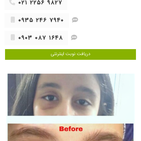
۰۲۱ ۲۲۵۶ ۹۸۲۷
۱۴۰۴/۱۰/۱۴
عدم رضایت
۱۴۰۴/۰۷/۱۲
من از بچگی
۰۹۳۵ ۲۴۶ ۷۹۴۰
۱۴۰۳/۰۳/۱۰
بسیار عالی
۱۳۹۸/۱۱/۲۴
قوز قرنیه
۰۹۰۳ ۰۸۷ ۱۶۴۸
۱۴۰۵/۰۳/۱۷
واقعادکترعالی هستن هم کارشون ۲۰ هم اخلاقشون
هنوزیک هفته نشده عمل کردم البته عمل لازک
دریافت نوبت اینترنتی
دیدم کلی فرق کرد حالامیگن بعددوماه دیدکامل
میشه من الان واضح میبینم ممنونم ازتون دکترجان
۱۴۰۵/۰۳/۰۳
عدم رضایت
۱۴۰۵/۰۴/۰۹
عدم رضایت
۱۴۰۰/۰۶/۰۳
بسیار با دقت و حوصله ویزیت می کنند و پرتجربه
هستند.
۱۴۰۴/۱۰/۰۶
برای انحراف چشم دخترم مراجعه کردم. درمان شد.
خداروشکر الان خیلی خوب شده
۱۴۰۴/۱۰/۲۸
عدم رضایت
۱۴۰۵/۰۵/۰۵
خیلی خوب بودن راضیم ازشون خداخیرشون بده