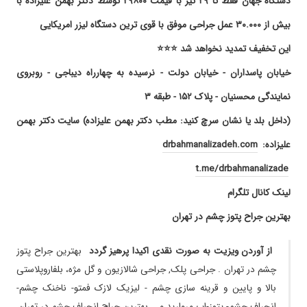
دستگاه جهان فقط تا ۲۹ تیر با قیمت ۲۹۸۰۰ توسط دکتر بهمن علیزاده با
هستند من بسیار راضی بودم
بیش از ۳۰.۰۰۰ عمل جراحی موفق با قوی ترین دستگاه لیزر امریکایی
۱۳۹۸/۱۱/۱۰
بسیار خوب
این تخفیف تمدید نخواهد شد ⭐⭐⭐
۱۴۰۳/۱۱/۱۳
مادرم عمل حذف عینک انجام دادن و بسیار راضی و
خوشحال از اینکه پزشکی حاذق و توانمند با اخلاق
خیابان پاسداران - خیابان دولت - نرسیده به چهارراه دیباجی - روبروی
بسیار نیکو و توجه فوق العاده بالا کار عمل رو به
نمایندگی محسنیان - پلاک ۱۵۲ - طبقه ۳
انجام رساندند، توفیق روز افزون جناب دکتر علیزاده
عزیزمان را از ایزد منان خواهانم، الهی دنیا پر بشه از
(داخل بلد یا نشان سرچ کنید: مطب دکتر بهمن علیزاده) سایت دکتر بهمن
خوبانی همچون جناب دکتر بهمن علیزاده️️️
علیزاده:
drbahmanalizadeh.com
۱۳۹۹/۱۰/۲۱
عمل چشم عالییی
t.me/drbahmanalizade
۱۴۰۳/۰۷/۱۴
پزشک مهربان و متخصص ، با قرمزی شدید چشم
مراجعه کردم و در کمتر از یکروز درمان شدم
لینک کانال تلگرام
۱۳۹۸/۰۵/۱۵
بسیار با تجربه و توانا
بهترین جراح پتوز چشم در تهران
۱۴۰۰/۰۸/۲۴
من جراحی بلفاروپلاستی انجام دادم که خیلی راضی
هستم
از آوردن ویزیت به صورت نقدی اکیدا پرهیز گردد
بهترین جراح پتوز
۱۴۰۰/۰۸/۲۶
خیلی دکتر خوب و بااخلاقی هستن
چشم در تهران . جراحی پلک, جراحی شالازیون و گل مژه، بلفاروپلاستی
۱۴۰۵/۰۵/۱۰
من سال هاست مراجعه کننده ایشان هستم
بالا و پایین و قرینه سازی چشم - لیزیک لازک فمتو- ناخنک چشم-
کارشون بسیار عالی و دقیق است
انحراف چشم- پتوز-اب مروارید و … بهترین جراح انحراف چشم در تهران