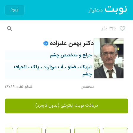
ورود
۳۶۶ نفر
دکتر بهمن علیزاده
جراح و متخصص چشم
لیزیک ، فمتو ، آب مروارید ، پلک ، انحراف
چشم
متخصص
شماره نظام: ۲۶۷۸۸
دریافت نوبت اینترنتی (بدون کارمزد)