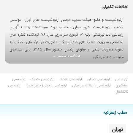
اطلاعات تکمیلی
۱۴۰۵/۰۵/۰۷
یکی از بهترین و دقیقترین ها هستن بسیار جدی
منظبط و مسولیت پذیر، چندین ساله ایشون رو
ارتودنتیست و عضو هیئت مدیره انجمن ارتودنتیست های ایران. مؤسس
میشناسم و خانوادم از مراجعین ایشون
انجمن ارتودنتیست های جوان. صاحب برند سیمادنت. رتبه ۱ آزمون
هستن.کارشون عالیه.
رزیدنتی دندانپزشکی. رتبه ۱۷ آزمون سراسری سال ۷۶. گرداننده کنگره های
تخصصی مدیریت مطب های دندانپزشکی. عضویت در بنیاد ملی نخبگان به
دعوت معاونت علمی و فناوری رئیس جمهور سال ۱۳۸۵. بانی سفرهای
مشاهده بیشتر ...
مهربانی دندانپزشکی.
ارتودنسی
·
ارتودنسی دندان
·
ارتودنسی شفاف
·
ارتودنسی متحرک
·
ارتودنسی
پیشگیری
·
ارتودنسی با براکت سرامیکی
·
ارتودنسی نامرئی (اینویزالاین)
·
ارتودنسی
فانکشنال
مطب زعفرانیه
تهران