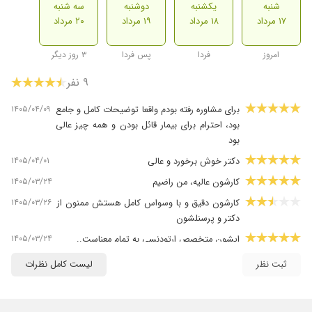
شنبه
یکشنبه
دوشنبه
سه شنبه
۱۷ مرداد
۱۸ مرداد
۱۹ مرداد
۲۰ مرداد
امروز
فردا
پس فردا
۳ روز دیگر
۹ نفر
۱۴۰۵/۰۴/۰۹
برای مشاوره رفته بودم واقعا توضیحات کامل و جامع
بود، احترام برای بیمار قائل بودن و همه چیز عالی
بود
۱۴۰۵/۰۴/۰۱
دکتر خوش برخورد و عالی
۱۴۰۵/۰۳/۲۴
کارشون عالیه، من راضیم
۱۴۰۵/۰۳/۲۶
کارشون دقیق و با وسواس کامل هستش ممنون از
دکتر و پرسنلشون
۱۴۰۵/۰۳/۲۴
ایشون متخصص ارتودنسی به تمام معناست..
۱۴۰۵/۰۳/۲۴
دکتر داودیان عزیز بسیار دقیق و جدی و دوست
ثبت نظر
لیست کامل نظرات
داشتنی بودند سایر مراجعه از نتیجه و عملکرد
ایشان بسیار خشنود بودند خدا خیرشون بده
۱۴۰۵/۰۳/۱۷
خیلی خوب از هر جهت