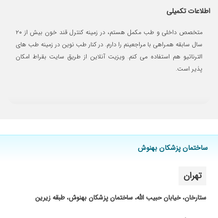
درمانیم رو کامل بررسی کردن هم خیلی خوش
اطلاعات تکمیلی
اخلاق بودن. علاوه بر دارو هم یه سری درمان جدید
بهم دادن که برام جالب بود در کل من خیلی راضی
متخصص داخلی و طب مکمل هستم، در زمینه کنترل قند خون بیش از ۲۰
بودم و حتما دوباره مراجعه میکنم
سال سابقه همراهی با مراجعینم را دارم. در کنار طب نوین در زمینه طب های
۱۴۰۵/۰۲/۲۹
بسیار خوش برخورد ؛ ازمایش هاشونم دقیق بود
الترناتیو هم استفاده می کنم. ویزیت آنلاین از طریق سایت بقراط امکان
بابت مونونوکلئوز عفونی
پذیر است.
۱۴۰۵/۰۵/۱۲
سلام وقتتون بخیر سوال دارم ازتون اقای دکتر یکیاز
نزدیکان بر اثر سکنهمغزی فوتکردن موضوعی مغزمو
درگیر کرده چحوری ازتون بپرسم؟
۱۴۰۵/۰۵/۰۶
عالی کارش درسته
ساختمان پزشکان بهنوش
تهران
ستارخان، خیابان حبیب الله، ساختمان پزشکان بهنوش، طبقه زیرین