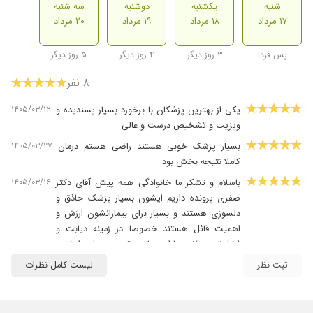
شنبه
یکشنبه
دوشنبه
سه شنبه
۱۷ مرداد
۱۸ مرداد
۱۹ مرداد
۲۰ مرداد
پس فردا
۳ روز دیگر
۴ روز دیگر
۵ روز دیگر
۸ نفر
۱۴۰۵/۰۳/۱۲
یکی از بهترین پزشکان با برخورد بسیار پسندیده و
ویزیت و تشخیص درست و عالی
۱۴۰۵/۰۳/۲۷
بسیار پزشک خوبی هستند راضی هستم درمان
کاملا نتیجه بخش بود
۱۴۰۵/۰۳/۱۶
باسلام و تشکر ما خانوادگی همه پیش آقای دکتر
صفری پرونده داریم ایشون بسیار پزشک حاذق و
دلسوزی هستند و بسیار برای بیمارانشون ارزش و
اهمیت قائل هستند خصوصا در زمینه دیابت و
فشارخون بالا بیماران زیادی تحت درمان ایشون
هستند خواستم ازشون بسیار تشکر کنم
ثبت نظر
لیست کامل نظرات
۱۴۰۵/۰۲/۱۳
سلام من به صورت حضوری به مطب دکتر مراجعه
کردم و خیلی راضی بودم چون هم خیلی دکتر برام
وقت گذاشتن و علائمم و آزمایش هام و سابقه