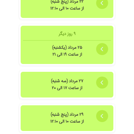
۲۲ مرداد (پنج شنبه)
میذارن هم تشخیص و هم درمان حرف نداره
از ساعت ۱۰ الی ۱۲:۱۰
اخلاقش هم بیست
۱۴۰۴/۰۴/۱۴
پزشکی حاذق ،دلسوز،باحوصله،خداطول عمر با عزت
بهشون بده.
۹ روز دیگر
۱۴۰۲/۱۰/۲۲
دکتر نمازی پزشک باتجربه و بینظیری هستند. به
خاطر لخته پا مراجعه کردم علیرغم مراجعه به
۲۵ مرداد (یکشنبه)
پزشکان مختلف دکتر نمازی فقط علت رو متوجه
شدند.اونم با چند تا سوال ساده. درحالی که چندین
از ساعت ۱۹ الی ۲۱
پزشک دیگه مراجعه کردم فقط دارو تجویز
میکردن.تشکر فراوان از دکتر نمازی مهربان
۱۴۰۴/۰۱/۱۸
مشکل قلبی بهترین دکتر
۲۷ مرداد (سه شنبه)
۱۴۰۴/۰۲/۱۰
خوب بودن
از ساعت ۱۷ الی ۲۰
۱۴۰۳/۱۲/۰۲
خوب است
۱۴۰۴/۰۸/۲۱
فشار خون . مرتفع شد
۱۴۰۳/۰۸/۲۵
خوب عالی
۲۹ مرداد (پنج شنبه)
۱۴۰۳/۰۱/۱۷
برای چکاب قلب پسرم بود خیلی با دقت معاینه شد
از ساعت ۱۰ الی ۱۲:۱۰
۱۴۰۵/۰۵/۰۴
خیلی خوش برخورد و دقیق پاسخگو بودند