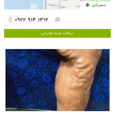
گفتن نیاز ندارم و فقط دارو تجویز کردن.
مسیریابی
۱۴۰۴/۰۶/۲۵
دوستان
۱۴۰۴/۰۱/۰۸
۰۹۲۲ ۹۱۴ ۱۳۱۲
خیلی دکتر خوبی هستن
۱۴۰۴/۰۲/۱۴
درد قفسه سینه و تپش قلب
دریافت نوبت اینترنتی
۱۴۰۳/۰۶/۲۵
پدرم تحت نظر ایشون هستند مشکل قلبی و
فشارخون داشتند که خیلی خوب و عالی نتیجه
گرفتن
۱۴۰۱/۱۱/۲۰
عالی خوش اخلاق با سواد
۱۴۰۳/۰۵/۲۲
به ایشون م
۱۴۰۴/۱۲/۰۳
دکتر بسیار مجرب و خوبی هستند برای اولین بار
مراجعه نمودم امیدوارم به دعای خیر همه بهبودی
حاصل شود
۱۴۰۴/۰۹/۱۶
گرفتگی عروق کرونر، توصیه به جراحی، وبهبودی
۱۴۰۴/۰۸/۱۳
مشکل قلب
۱۴۰۳/۱۲/۱۴
دکتری با تجربه و خوش اخلاق و ممتاز
۱۴۰۴/۰۸/۰۴
سلام از نظر اینجانب که تاکنون دوبار به ایشان مرا