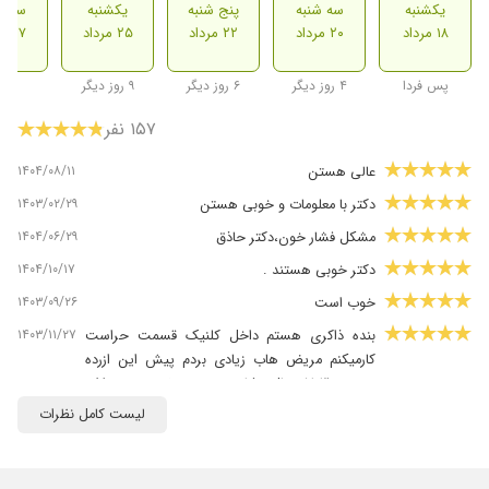
یکشنبه
سه شنبه
پنج شنبه
یکشنبه
سه ش
۱۸ مرداد
۲۰ مرداد
۲۲ مرداد
۲۵ مرداد
۲۷ مرداد
پس فردا
۴ روز دیگر
۶ روز دیگر
۹ روز دیگر
۱۵۷ نفر
۱۴۰۴/۰۸/۱۱
عالی هستن
۱۴۰۳/۰۲/۲۹
دکتر با معلومات و خوبی هستن
۱۴۰۴/۰۶/۲۹
مشکل فشار خون،دکتر حاذق
۱۴۰۴/۱۰/۱۷
دکتر خوبی هستند .
۱۴۰۳/۰۹/۲۶
خوب است
۱۴۰۳/۱۱/۲۷
بنده ذاکری هستم داخل کلنیک قسمت حراست
کارمیکنم مریض هاب زیادی بردم پیش این ازرده
سنی ۳۰تا۸۵سال شایددرهفته ۱۰نفرنتیجه اش
گرفتن
لیست کامل نظرات
۱۴۰۳/۱۰/۲۲
بسیارعالی
۱۴۰۴/۱۱/۱۴
من بخاطر مشکل فشار خونم به مطب آقای دکتر