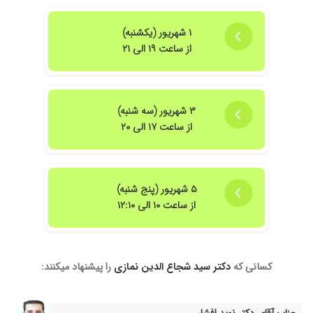
۱۴۰۴/۰۵/۰۸
سلام دکتر بسیار باسواد و با حوصله هستند و برای
بیمار خیلی وقت میذارن با توصیههای ایشون الان
۱ شهریور (یکشنبه)
حالم خیلی بهتره
از ساعت ۱۹ الی ۲۱
۱۴۰۴/۰۱/۲۷
خوب بود
۱۴۰۳/۰۷/۰۵
فشار خون بالا داشتم به لطف توصیه ها و درمان
ایشان کنترل شد خوش اخلاق و بسیار محترم
۳ شهریور (سه شنبه)
بودند
از ساعت ۱۷ الی ۲۰
۱۴۰۵/۰۲/۲۹
بسیار حاذق، صبور و عالی در تشخیص و تجویز دارو
۱۴۰۴/۰۹/۰۱
خوب بودن
۱۴۰۴/۰۱/۰۳
دکتری بسیار عالی هستن هم از نظر تخصص هم از
۵ شهریور (پنج شنبه)
نظر اخلاق،پدر من قرص فشار میخورد ایشان
از ساعت ۱۰ الی ۱۲:۱۰
تشخیص دادن که اصلا فشارخون نداره و هر و به
دکتر مغز و اعصاب معرفی کردن ،که خداروشکر پدرم
الان خوب هست و قرص فشار نمیخوره از جناب
دکتر نمازی خیلی خیلی متشکرم آن شاالله تنتون
کسانی که
دکتر سید شجاع الدین نمازی
را پیشنهاد میکنند:
همیشه سالم باشه
۱۴۰۴/۰۹/۰۸
فوقالعاده پزشک با اخلاق با مهارت بالا
۱۴۰۴/۰۱/۲۸
مادرم فشار خون تهاجمی داشت زیر نظر دکتر