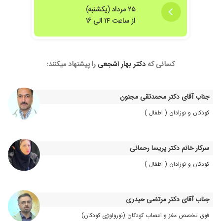
۱۴۰۴/۰۸/۱۱
دخترم فتق کشاله ران داشت که توسط دکتر جراحی
۲۵ مرداد (یکشنبه)
شده است
از ساعت ۱۴ الی ۱۶
۱۴۰۲/۰۶/۱۸
عدم رضایت
۱۴۰۳/۱۲/۱۱
باتجراه بودن
۱۴۰۵/۰۵/۱۵
جالب نبود
کسانی که
دکتر بهار اشجعی
را پیشنهاد میکنند:
۱۴۰۲/۱۲/۰۹
فعلا در حال درمان هستیم
۱۴۰۵/۰۳/۳۱
عدم رضایت
جناب آقای دکتر محمدتقی مجنون
۱۴۰۲/۰۳/۳۰
ختنه مادر زادبودپسرم وباسپاس فروان از دکتر
اشجعی بعد عمل پسرم خوب شد
کودکان و نوزادان ( اطفال )
۱۴۰۲/۰۷/۱۲
پسرم تنگی مجاری ادرار داشت ایشون لیزر کردند
الان حالش خوبه خدارو شکر
سرکار خانم دکتر پریسا رحمانی
۱۴۰۳/۰۶/۱۰
مشکل هیدوسل پسرم رو عمل کردن. عالی
کودکان و نوزادان ( اطفال )
۱۴۰۲/۰۴/۰۳
سلام دکترعالی همچیزتمام انشالله همیشه سلامت
تن درست باشن تشگرمیکنم ازشون خیلی برامون
زحمت کشیده
جناب آقای دکتر مرتضی حیدری
۱۴۰۳/۱۱/۲۸
ختنه پسرم بود راضی بودم
فوق تخصص مغز و اعصاب کودکان (نورولوژی کودکان)
۱۴۰۴/۰۳/۱۵
از همه لحاظ بیست