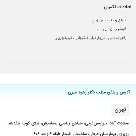
۱۴۰۴/۰۷/۲۲
اطلاعات تکمیلی
سلام من برای سفید شدن رفتم پیششون خیلی
عالی بود من جواب گرفتم
جراح و متخصص زنان
۱۴۰۴/۰۵/۱۳
عدم رضایت
فلوشیپ زیبایی زنان
۱۴۰۴/۰۷/۲۰
بسیار راضی بودم و پسرم رو بعد از هشت سال
(لابیاپلاستی، تزریق فیلر، تنگیواژن، تزریقچربی)
نازایی ،الان سه سالس
۱۴۰۴/۱۰/۱۶
خیلی خوش برخورد بودند
۱۴۰۳/۰۲/۰۹
پریودی نامنظم و pco خفیف تشخیص خانم دکتر
عاااالی بود و با همون توضیحات اولیه ی من متوجه
شدن صبور و ماهر و خوش برخورد هستن
۱۴۰۳/۱۲/۲۵
کیست داشتم رفع شد بسیار خوش برخورد و
مهربان هستن
آدرس و تلفن مطب دکتر زهره امیری
۱۴۰۳/۱۰/۱۰
دکتر خوبی هستند ولی منشی ایشون مودب نبودند.
۱۴۰۴/۰۸/۰۱
تنبلی تخمدان داشتم تحت نظرشون هستم واقعا
تهران
عالین خودشون و دستیارشون خیلی اخلاق خوبی
دارن
سعادت آباد، بلوارسروغربی، خیابان ریاضی بخشایش، نبش کوچه هفدهم،
۱۴۰۲/۱۲/۰۸
عالی هستن خانم دکتر
روبروی بیمارستان عرفان، ساختمان افتخار طبقه ۶ واحد ۶۰۶
۱۴۰۴/۰۵/۱۱
عدم رضایت