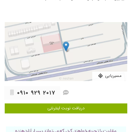
۱۴۰۳/۱۱/۰۸
قرص دادن
۱۴۰۵/۰۵/۱۴
درحال انجام آزمایشات هستم
۱۴۰۴/۰۷/۲۰
من برای عفونت طولانی رفتم با دستگاه پلاسما و
دارو کاملا درمان شدم خیلی راضی هستم
۱۴۰۴/۰۷/۱۷
دکتر خیلی خوب بودن من عاشق اخلاقشون شدم
خیلی مهربونن
۱۴۰۴/۰۸/۰۴
من ۵۰ سالمه خشکی واژن داشتم پیششون لیزر
انجام دادم واقعا عالی بود
۱۴۰۴/۰۸/۰۵
من پیششون عمل لابیا انجام دادم ۲۰ سالمه و
مسیریابی
باکرم ۴ ماه دیگه عروسیمه خیلی راضیم عالی بود
۱۴۰۵/۰۲/۲۹
خانم دکتر واقعا عالی هستن من عمل لابیاپلاستی و
۰۹۱۰ ۹۲۹ ۲۰۱۷
هودکتومی انجام دادم کاملا بدون درد انجام شد.
۱۴۰۴/۰۷/۲۴
سلام خیلی عالین دکتر پیشنهاد میکنم حتما برید
دریافت نوبت اینترنتی
یششون
۱۴۰۴/۰۷/۲۷
من توسط ایشون ضایعه مشکوک به اچ پی وی
برداشتم خیلی دستارشون خوش اخلاق هستن
خیلی راهنماییم کردن