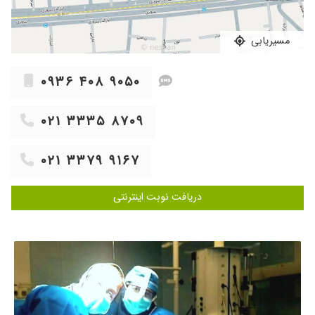
پشت وقتی بعد از چهار ماه به خانم دکتر برای
ویزیت مجدد مراجعه کردم خود خانم دکتر منو
نشناخت انقدر تغییر کرده بودم وزنم کم شد جوشام
مسیریابی
از بین رفت موهام پر پشت شد حتی وضعیت
روحیم هم بهتر شد
۰۹۳۶ ۴۰۸ ۹۰۵۰
۱۴۰۴/۰۴/۱۵
مبتلا به زگیل تناسلی بودم سه سال تحت درمان
بودم و مداوا شدم
۰۲۱ ۳۳۳۵ ۸۷۰۹
۱۴۰۳/۰۷/۱۳
دکتر خوبی هستند
۱۴۰۲/۰۹/۰۴
دیابت بیمزه داشتم لان بهترم خدارشکر
۰۲۱ ۳۳۷۹ ۹۱۶۷
۱۴۰۳/۰۲/۰۳
بسیار مجرب هستند
۱۴۰۴/۰۸/۰۲
عدم رضایت
دریافت نوبت اینترنتی
۱۴۰۲/۱۲/۱۳
عالی ه
۱۴۰۴/۱۰/۱۲
سلام خانم صادقی من ۲۸ دهم ماه قبل اقدام به
بارداری کردم ولی ۱۰ روز بعد آن رابطع برقرار کردم
مشگلی نداره جواب ممنون
۱۴۰۴/۰۵/۲۷
مشکل کیست داشتم
۱۴۰۲/۰۳/۱۴
واسه عمل لبیاپلاستی پیش ایشون رفتم خیلی
راضی ام.