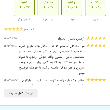
یکشنبه
دوشنبه
سه شنبه
شنبه
۱۸ مرداد
۱۹ مرداد
۲۰ مرداد
۲۴ مرداد
امروز
فردا
پس فردا
۶ روز دیگر
۱۷۷ نفر
۱۴۰۳/۰۳/۱۲
آرامش بسیار ، باسواد
۱۴۰۳/۰۱/۱۸
من مشکلی داشتم که 3 تا دکتر رفتم هیچ کدوم
نتونستن تشخیص بدن و دکتر صادقی به راحتی
تشخیص دادن. ایشون واقعا خوش برخورد با سواد
و متبحر هستند. به اندازه کافی برای مراجع وقت
میزارن و هر سوالی داشته باشید با حوصله توضیح
میدن.
۱۴۰۳/۰۵/۱۵
سلام. یک بار مراجعه کردم بابت کیست بارتلون..
دارو تجویز کردن و آزمایش.. که انجام دادم و بهتر
شدم ولی به علت جابجایی محل زندگی از تهران ب
لیست کامل نظرات
اهواز نتوتستم باز پیششون برم.. ولی مجددا به
تهران دارم میام بابت کار که دارم و حتما آزمایشمو
پیشدکتر میبرم و میخوام که خودشون روند درمانمو