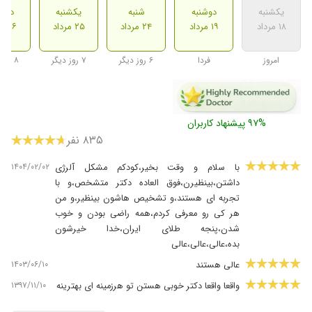
یکشنبه
دوشنبه
شنبه
یکشنبه
دوشن
۱۸ مرداد
۱۹ مرداد
۲۴ مرداد
۲۵ مرداد
۲۶ مرداد
امروز
فردا
۶ روز دیگر
۷ روز دیگر
۸ روز دیگر
۹۷% پیشنهاد کاربران
۸۳۵ نفر
۱۴۰۴/۰۲/۰۲
با سلام و وقت بخیر،کودکم مشکل آلرژی
داشتن،بینظیرن،فوق العاده دکتر متشخص،و با
تجربه ای هستند،و تشخیص هاشون بینظیر،و من
هر کی رو معرفی کردم،همه راضی بودن و خوب
شدن،پنجه طلای ایران،خدا خیرشون
بده،عالی،عالی،عالی
۱۴۰۳/۰۶/۱۰
عالی هستند
۱۳۹۷/۱۱/۱۰
واقعا واقعا دکتر خوبی هستن تو هرزمینه ای بهترینه
۱۴۰۴/۰۹/۲۳
بسیار عالی