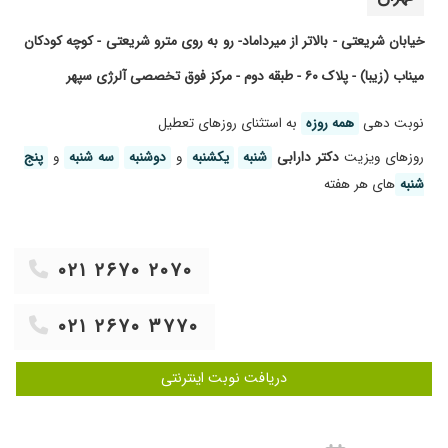
۱۴۰۰/۰۲/۲۲
واقعا عالی هستن
خیابان شریعتی - بالاتر از میرداماد- رو به روی مترو شریعتی - کوچه کودکان
۱۴۰۲/۰۳/۲۹
آسم داشتم
میناب (زیبا) - پلاک ۶۰ - طبقه دوم - مرکز فوق تخصصی آلرژی سپهر
۱۳۹۹/۰۸/۱۰
دقیق و عالی
۱۳۹۹/۰۹/۱۵
خوش اخلاق و کار بلد
نوبت دهی
همه روزه
به استثنای روز‌های تعطیل
۱۴۰۲/۰۹/۰۷
مشکل اسم و الرژی تحت نظر دکترم عالی هستن
روز‌های ویزیت
دکتر دارابی
شنبه
یکشنبه
و
دوشنبه
سه شنبه
و
پنج
ایشون
شنبه
‌های هر هفته
۱۴۰۴/۰۷/۲۲
من پلیپ انحراف آسم و آلرژی دارم. ویزیت ایشون
واقعا برام سودمند بود. به طرز مشهودی حالم رو بهتر
کرد و علائم بیماری رو کاهش داد و واقعا زندگی رو
۰۲۱ ۲۶۷۰ ۲۰۷۰
برای من ساده تر کرد.
۱۴۰۳/۱۱/۲۴
دکتر حاذقی هستند باتشخیص عالی
۰۲۱ ۲۶۷۰ ۳۷۷۰
۱۴۰۲/۰۹/۲۵
تحت درمان کهیر هستم
۱۴۰۲/۰۷/۰۴
آسم درحال بهبودی
دریافت نوبت اینترنتی
۱۴۰۲/۰۹/۰۱
آلرژی پوستی
۱۴۰۵/۰۵/۱۳
پزشک خوبی هستند توضیحات لازم را اگر بپرسید
ارائه میدهند. در کل آدم باسوادی هستند. زمان