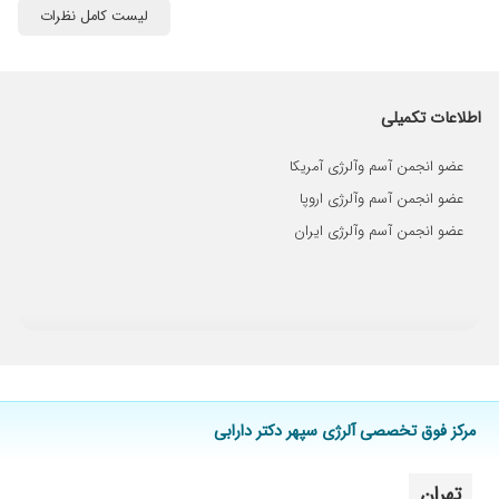
لیست کامل نظرات
۱۴۰۴/۰۹/۱۵
خارش پوست داشتم و در حال بهبودم.
۱۴۰۳/۰۲/۱۷
پسرم آسم خفیفی داره الان در حال درمان هست
فعلآ
۱۴۰۴/۰۹/۱۰
اطلاعات تکمیلی
دکتر بیسیار عالی با علم زیاد وخیلی مهربان و دوست
داشتنی
عضو انجمن آسم وآلرژی آمریکا
۱۴۰۴/۰۲/۱۳
فعلا تحت نظر مشخصمنیست تا کیادامه داشته
باشه
عضو انجمن آسم وآلرژی اروپا
۱۴۰۲/۰۵/۲۶
عضو انجمن آسم وآلرژی ایران
خوب بود
۱۴۰۳/۰۷/۲۰
عالی بینظیر
۱۴۰۴/۰۶/۱۱
عدم رضایت
۱۴۰۲/۱۲/۰۴
فعلا فقط یک جلسه ویزیت شدم و تحت درمان
هستم
۱۴۰۱/۰۲/۱۱
مشکل سینوس تحت درمان فقط معطلی خیلی
زیادی داره
مرکز فوق تخصصی آلرژی سپهر دکتر دارابی
۱۴۰۵/۰۵/۰۵
ایشون بسیار اخلاق محور هستن در درجه اول ، به
دقت معاینه میکنن و تا جزیی ترین مسایل رو
تهران
بررسی میکنن ،