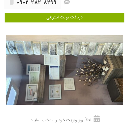
۰۹۰۲ ۲۸۲ ۸۲۹۹
مراجعه کرده بودم ولی کار بنده را نتوانستند به نحو
احسنت انجام بدهند و خانم دکتر میترا وثوقی را
معرفی کردند.واقعا کار بلد و با وجدان هستند.بسیار
دریافت نوبت اینترنتی
محیط استریل و تیم خوبی دارند.حتما پیشنهاد
میکنم خانم دکتر میترا وثوقی را.ایشان استاد بزرگی
هستند
۱۴۰۴/۰۵/۲۸
دکتر خوب و خیلی با حوصله ای هستند و به شدت
کار بلد و با وجدان، نسبتا ی کمکی قیمتشون از
همکار ها بالاتره، ولی کار و متریالشون درجه ۱ با
حوصله و با وجدان و نتها نقطه ضعف معطلی زیاد
۱۴۰۵/۰۲/۱۲
خانم دکتر بسیار خوش برخورد وباحوصله ودقیق
جوابگو هستن وکارشون عالی وبی نظیر هستن
۱۴۰۵/۰۳/۰۹
پرسنل درمان و دکتر بسیار خوش برخورد و با
حوصله عمل کردند.کامل وقت میذارن ایشون درمان
ریشه انجام دادم و بسیار راضی هستم
۱۴۰۵/۰۱/۲۷
بسیار با تجربه دلسوز منصف کاربلد در درمان ریشه و
ایمپلنت و با سطح علمی بسیار بالا .سپاس بی کران
از ایشان و مجموعه خوب ایشان
لطفاً روز ویزیت خود را انتخاب نمایید:
۱۴۰۴/۰۷/۲۸
خانم دکتر خیلی مسلط کار درمان ریشه من انجام