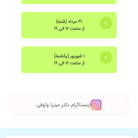
۱۴۰۳/۱۰/۱۷
با آبسه دندان مراجعه کردم،دارو دادند
۱۴۰۴/۱۱/۱۸
سلام من قلبن بابت انتخاب خانم دکتر میترا وثوقی
که متعهد و خوش انرژی و خوش برخورد و با دقت
۳۱ مرداد (شنبه)
کامل درمان ریشه دندان من را انجام دادند و کاملا
از ساعت ۱۲ الی ۱۹
برای من توضیح دادند نهایت تشکر و قدردانی را دارم
و این پزشک خوب و به شما دوستان توصیه میکنم
۱۴۰۵/۰۲/۲۹
عدم رضایت
۱ شهریور (یکشنبه)
۱۴۰۴/۱۲/۰۴
عدم رضایت
از ساعت ۱۲ الی ۱۹
۱۴۰۴/۰۷/۰۵
خانم دکتر بسیار متبحر در تشخیص و درمان
هستند.من به همراه خانواده چندسالی هست به
مطب ایشون مراجعه می کنیم و بسیار راضی
هستیم.
۱۴۰۴/۰۸/۰۶
من با تورم زیاد و درد مراجعه کردم خیلی وضعیت
بدی داشتم الان ب لطف خانم دکتر تمام مشکلات
اینستاگرام دکتر میترا وثوقی
دندانم برطرف شده و ازشون تشکر میکنم
۱۴۰۵/۰۳/۰۴
من چندین سال هست مریض خانم دکتر میترا
وثوقی هستم.واقعا از نظر علمی و تبحر و تسط بر
کار درمان ریشه و ایمپلنت هایی که برای من انجام