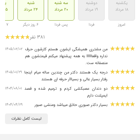
یکشنبه
دوشنبه
سه شنبه
شنبه
یکشن
۱۸ مرداد
۱۹ مرداد
۲۰ مرداد
۲۴ مرداد
۲۵ مرداد
امروز
فردا
پس فردا
۶ روز دیگر
۷ روز دیگر
۳۸۱ نفر
۱۴۰۵/۰۲/۰۲
من مشتری همیشگی ایشون هستم کارشون حرف
نداره واقعاااااا به همه پیشنهاد میکنم قیمتشون هم
منصفانه ست.
۱۴۰۵/۰۱/۲۹
درجه یک هستند دکتر من چندین ساله میام اینجا
رفتار بسیار عالی و بسیااار حرفه ای هستند
۱۴۰۴/۰۸/۰۱
دو دندان عصبکشی کردم و ترمیم شده و قصد
ایمپلنت دارم
۱۴۰۴/۰۴/۲۹
بسیار دکتر صبوری حاذق میباشد ومنشی صبور
۱۴۰۴/۰۸/۱۲
خانم دکتر بسیار با شخصیت و حوصله جوابگوی
لیست کامل نظرات
تمام سوالات با حوصله و در مقایسه با تجارب قبلی
در ارتباط با درمان ریشه دندان آسیا کیفیت کار عالی
با توجهدبه اینکه در طول کار درمان کوچکترین درد و