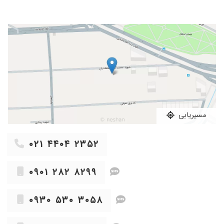
۱۴۰۴/۰۴/۲۷
خانم دکتر بسیار حاذق مهربان و با حوصله درمان
ریشه دندان من رو انجام دادن.بسیار ممنونم از دکتر
میترا وثوقی و تیم مجرب و کارآزموده ایشان.توصیه
میکنم حتما حتما برای درمان دندانپزشکی به
کلینیک دکتر وثوقی مراجعه کنید.ایشان برای درمان
بسیار وقت میگذارند و بسیار کار بلد هستند.حتی
رادیولوژیست گزارش داده بود که کانال دندان من
بسته و دندان بهتر است کشیده شود ولی ابشان
درمان را با موفقیت انجام دادند.حتما پیشنهاد میکنم
به همه .عالی هستند و پزشک متعهد
مسیریابی
۱۴۰۴/۰۴/۰۸
قبلا یه دندونپزشک دیگه عصب کشی کرده بودن
ولی خوب انجام نشده بود و ایشون اصلاح کردند،
۰۲۱ ۴۴۰۴ ۲۳۵۲
مشخصه که تو کارشون مهارت دارند و تشخیصشون
عالیه
۰۹۰۱ ۲۸۲ ۸۲۹۹
۱۴۰۵/۰۳/۱۹
فوقالعاده هستن
۱۴۰۵/۰۱/۳۰
بسیار علی و باحوصله هستند از درمان بسیار راضی
۰۹۳۰ ۵۳۰ ۳۰۵۸
بودم
۱۴۰۴/۰۴/۱۱
بسیار عالی و با تجربه بودند من به چندین متخصص