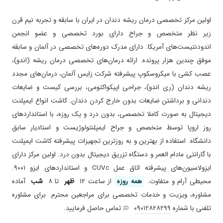
آرامش درمان من به بهترین شکل انجام شد حتما
تخصصی دندانپزشکی مطرح روز اروپا در خدمت شما مراجعین محترم می
حتما پیشنهاد میشه و امیدوارم خانم دکتر وثوقی
اولین مرکز تخصصی درمان ریشه دندان در ایران با سابقه و تجربه نیم قرن
باشند. خدمات مرکز تخصصی دکتر میترا وثوقی شامل مشاوره و طرح درمان
عزیز وآقای دکتر بزرگوار همیشه سلامت و تندرست
زیر نظر متخصص و جراح دارای بورد تخصصی و عضو انجمن
تخصصی و کمیسیون های تخصصی و تزریق دیجیتال بی حسی بدون درد
باشند
اندودنتیست‌های آمریکا. دارای مدرک دوره‌های تخصصی در آلمان و سابقه
و درمان تخصصی ریشه دندان ها با دستگاه کاملا دیجیتال روت زد ایکس
۱۴۰۴/۰۷/۰۱
برای درمان ریشه به خانم دکتر مراجعه کردم و با
کشور ژاپن و بدون درد و با دقت بسیار بالا و خارج کردن کیست و ضایعه
موفق چندین هزار پرونده. ارائه درمان‌های تخصصی درمان ریشه (اندو)،
تشخیص درست درمان من رو انجام دادن ممنونم
های دندانی با دستگاه التراسونیک و پیزو سرجری مکترون ایتالیا، جراحی
عصب کشی با میکروسکوپ پیشرفته شرکت زایس آلمان، درمان‌های مجدد
ازشون دیگه دردی ندارم
های تخصصی اپیکواکتومی و از بین بردن ضایعه انتهای ریشه دندان و
ریشه دندان (ری اندو)، جراحی اپیکواکتومی، بررسی کیست و ضایعات
۱۴۰۴/۰۱/۲۴
خواهرزاده ام دندون عقل کشیده بود و راضی بود
عصب کشی دندان های دارای ریشه های کرو دار و ریشه های تخصصی و
دندانی و برداشتن ضایعات بدون خارج کردن دندان. کاشت انواع ایمپلنت
۱۴۰۵/۰۲/۱۴
خانم دکتر بسیار مهربان کاربلد حرفه ای با رعایت
کاشت ایمپلنت با متد روز اروپا و کاملا بدون درد و تمامی خدمات های
دیجیتال به صورت کاملا تخصصی، بدون درد و یک روزه، با استاندارد‌های
کامل پروتکلهای بهداشتی کارشون بسیار خوب
تخصصی دیگر دندانپزشکی با گارانتی درمان را نیز دارا می باشد. نظرات و
هستش از طرفی برنامه ریزی و ساعت دقیق حضور
روز اروپا توسط متخصص و جراح ایمپلنتولوژیست و استادیار سابق
انتقادات سازنده شما عزیزان به این مرکز تخصصی درمانی در سایت نوبت
بدون معطلی توسط مسول مطب ایشان سرکار خانم
دانشگاه. استفاده از بهترین و به روز‌ترین تجهیزات پیشرفته کاشت ایمپلنت
دات آی آر ما را در ارائه هرچه بهتر خدمات یاری می کند. با احترام و سپاس
سمیرا عباسی انجام می شود
با گارانتی مادام العمر و دستگاه تزریق دیجیتال بدون درد. اولین مرکز دارای
از اعتماد شما مراجعین محترم.
۱۴۰۲/۰۳/۱۱
جراحی لثه و دراوردن توده ی چرکی
ایزولاسیون‌های پیشرفته اتاق عمل CUVc و استاندارد‌های ایزو ۹۰۰۱.
۱۴۰۵/۰۳/۲۴
خانم دکتر و تیمشون واقعا فوق العاده بودند من که
محیطی آرام و متفاوت.
همه روزه
از ساعت ۱۲
ظهر
تا ۸
شب
آماده
از دندونپزشکی همش میترسیدم طوری برخورد
مشاوره، ویزیت و خدمات تخصصی برای مراجعین محترم. برای مشاوره
کردن و کار انجام دادن که پشت سر هم رفتم کارمو
تلفنی با شماره
۰۹۰۱۲۸۲۸۲۹۹
تماس حاصل فرمایید.
انجام دادن منشی و دستیار خیلی خوب و خانمی
دارند کلا اونما منبع انرژی مثبت بود