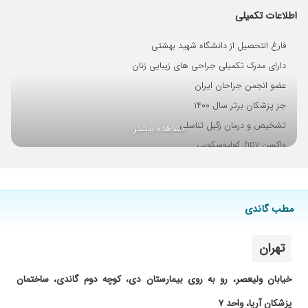
و مشکلم حل شد. خیلی ازشون ممنونم
اطلاعات تکمیلی
۱۴۰۴/۰۸/۰۳
تخمدان پلی کیستیک داشتم، درمان بسایر موفقی
داشتم. برخورد عالی و صبورانه داشتند.
فارغ التحصیل از دانشگاه شهید بهشتی
۱۴۰۴/۰۸/۰۳
خانم دکتر خیلی عالی هستند ممنونم ازشون عفونت
دارای مدرک تکمیلی جراحی های زیبایی زنان
مکرر داشتم که حل شد
عضو انجمن جراحان ایران
۱۴۰۴/۱۱/۲۹
پزشک حاذقی هستن
جز پزشکان برتر سال ۱۴۰۰
۱۴۰۵/۰۲/۲۲
خیلی خوش روبا حوصله بودند
تشخیص و درمان زگیل تناسلی
مشاهده بیشتر ...
۱۴۰۴/۰۸/۱۱
بسیار خوش برخورد، محترم، وقت زیادی برای بیمار
واکسن hpv, کولپوسکوپی
صرف میکنند و در کارشان حرفه ای هستند.
جراحی لابیاپلاستی
۱۴۰۴/۰۹/۱۵
من جراحی زیبایی پیش خانم دکتر انجام دادم و
وایتنینگ ناحیه ژنیتال
خیلی راضی هستم.از انتخابم راضی هستم
مطب گاندی
۱۴۰۴/۰۵/۲۷
عالی بودن
۱۴۰۴/۰۶/۱۱
مهربان و دلسوز و باحوصله
تهران
۱۴۰۴/۰۴/۲۰
بسیار کار درست و بااخلاق
۱۴۰۲/۱۱/۱۳
عمل سزارین عالی
خیابان ولیعصر، رو به روی بیمارستان دی، کوچه دوم گاندی، ساختمان
۱۴۰۴/۰۸/۰۳
من مراقبت بارداری پیش خانم دکتر میرم،بسیار
پزشکان آریا، واحد ۷
دقیق و با سواد هستند و بسیار برای بیمارشون وقت