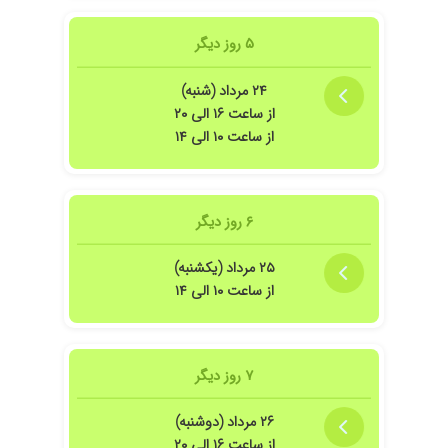
۱۴۰۱/۰۱/۰۲
پانیک تشنج الان خداروشکر خییییلی بهترم
۱۴۰۳/۱۱/۲۳
دکتر خوبی بودن و تشخیص
۵ روز دیگر
۱۴۰۴/۰۷/۲۱
عدم رضایت
۲۴ مرداد (شنبه)
۱۴۰۴/۰۷/۱۳
معمولی
از ساعت ۱۶ الی ۲۰
۱۴۰۵/۰۳/۲۷
برای دیسک گردن مراجعه کردم برام تزریق انجام
از ساعت ۱۰ الی ۱۴
دادم بهتر شدم..درحال درمانم درکل راضی بودم
۱۳۹۹/۰۲/۲۸
Panic attack
۱۳۹۸/۰۷/۱۷
دکتر متخصص و انسان والادر رفتار و منش
۶ روز دیگر
۱۴۰۴/۰۷/۱۲
هنوز نتیجه معلوم نشده
۲۵ مرداد (یکشنبه)
۱۴۰۰/۰۷/۱۰
سندرمگلینباره
از ساعت ۱۰ الی ۱۴
۱۳۹۹/۱۱/۲۹
بسیار عالی
۱۴۰۰/۰۸/۱۴
من ام اس دارم وایشون تشخیص دادن.دکتر فوق
العاده ای هستن
۷ روز دیگر
۱۴۰۴/۰۳/۰۹
برای پیشگیری از آلزامیر
۱۴۰۲/۱۰/۱۸
عالیییییی
۲۶ مرداد (دوشنبه)
۱۴۰۳/۰۵/۱۶
جراحی چشم لازک
از ساعت ۱۶ الی ۲۰