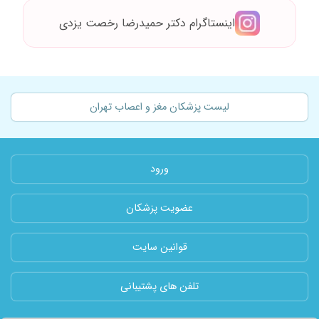
۱۴۰۳/۰۸/۰۳
خوب هستند
اینستاگرام دکتر حمیدرضا رخصت یزدی
۱۴۰۳/۱۲/۲۱
خوب بود
۱۴۰۲/۰۵/۲۹
مشکل افسردگی مادرم با یه نسخه حالش خوب شد
خداخیرش بده دکتر واقعا خوبی هست. من همینجا
باهاش آشنا شدم.
لیست پزشکان مغز و اعصاب تهران
۱۴۰۳/۰۷/۲۵
خوب بود
۱۴۰۴/۰۲/۱۴
خیلی تشخیصشون خوب بود
۱۴۰۱/۰۲/۱۵
بد نبود
ورود
۱۴۰۳/۰۷/۰۴
سکته داشتم ومنجر به پنیک شد
۱۳۹۹/۱۲/۱۷
بسیار عالی است خوش برخورد
عضویت پزشکان
۱۴۰۵/۰۴/۰۸
عدم رضایت
۱۳۹۹/۰۲/۲۲
سردرد عالی
قوانین سایت
۱۴۰۴/۰۶/۰۱
برای پدرم اومدیم پیششون بعد از سکته مغزی و
علائم الزایر خیلی با دقت معاینه کردن و تست
تلفن های پشتیبانی
گرفتن و داروهاشون هم موثر بود ممنونم از دکتر
۱۴۰۰/۰۸/۱۵
عالی بود