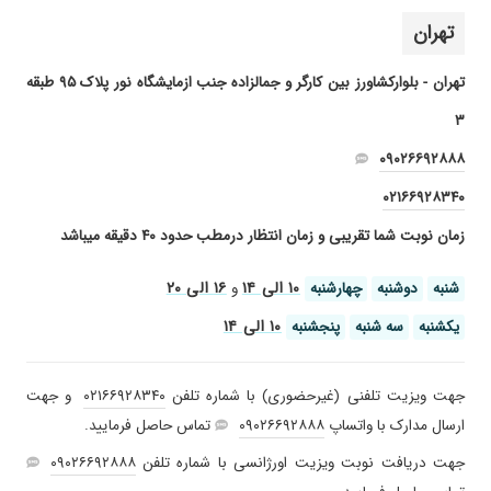
۱۴۰۳/۰۷/۰۷
بسیار عالی صبور و تشخصی عالی
تهران
۱۴۰۰/۰۴/۰۸
دکتر خوبی
۱۴۰۰/۰۲/۲۹
عدم رضایت
تهران - بلوارکشاورز بین کارگر و جمالزاده جنب ازمایشگاه نور پلاک ۹۵ طبقه
۱۴۰۰/۰۷/۲۳
من سردرد شدید داشتم و الان خیلی کم پیش میاد
۳
که سرم درد بگیره
۰۹۰۲۶۶۹۲۸۸۸
۱۴۰۵/۰۳/۲۸
میگرن، سرگیجه و حالت گیج و منگی با یک جلسه
ویزیت و یک نوار مغز تشخیص دادن و دارو تجویز
۰۲۱۶۶۹۲۸۳۴۰
کردن طی ۷-۸ ماه مصرف دارو ها کاملا بهبود پیدا
زمان نوبت شما تقریبی و زمان انتظار درمطب حدود ۴۰ دقیقه میباشد
کردم کارشون حرف نداره
۱۴۰۱/۰۳/۲۹
aliiiiiiiiiiiii
۱۰ الی ۱۴
۱۶ الی ۲۰
شنبه
دوشنبه
چهارشنبه
و
۱۳۹۸/۰۹/۱۵
تشخیص عالی
۱۰ الی ۱۴
یکشنبه
سه شنبه
پنجشنبه
۱۴۰۴/۱۲/۱۱
دکتر خوش برخورد هستن و تشخیصشون عالی ولی
مناسفانه منشی ها به شدت بی اعصاب هستن و بد
برخورد
جهت ویزیت تلفنی (غیرحضوری) با شماره تلفن
۰۲۱۶۶۹۲۸۳۴۰
و جهت
۱۴۰۲/۱۲/۲۱
بسیار با حوصله
ارسال مدارک با واتساپ
۰۹۰۲۶۶۹۲۸۸۸
تماس حاصل فرمایید.
۱۴۰۲/۰۶/۱۵
بسیاردکترخوش اخلاق وباتجربه
جهت دریافت نوبت ویزیت اورژانسی با شماره تلفن
۰۹۰۲۶۶۹۲۸۸۸
۱۴۰۰/۰۳/۲۵
گزگز پا