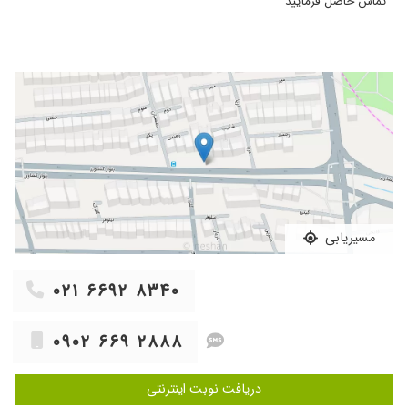
تماس حاصل فرمایید
۱۴۰۰/۱۰/۰۵
تشنج وخدارو شکر بهتر شدم
۱۴۰۲/۱۰/۲۷
مشکل گوش میانی
۱۴۰۴/۰۷/۱۰
دکتری خوش اخلاق و کار بلد
۱۴۰۰/۱۰/۱۹
دیسک کمر ، ارجاع به جراح
۱۴۰۵/۰۵/۱۸
عدم رضایت
۱۴۰۳/۱۱/۲۹
دکتر خیلی خوبه
۱۴۰۲/۱۱/۱۰
دکتر خوبی است
۱۴۰۲/۱۲/۱۵
به مدت یکماه داروهای تجویز شده را مصرف
مسیریابی
کردم،اوایل نتایج خوبی داشت اما بعدازمدتی
اثربخشی ازبین رفت و بنابه شرایط خود داروهارا رها
کردم
۰۲۱ ۶۶۹۲ ۸۳۴۰
۱۳۹۸/۰۷/۱۷
عدم رضایت
۱۴۰۴/۰۸/۰۷
بهبودی نسبی بابته میگرن
۰۹۰۲ ۶۶۹ ۲۸۸۸
۱۴۰۰/۰۹/۰۲
سلام مادرم دچار تشنج در خواب بود که با تشخیص
بموقع دکتر الان 8 ماه از دستگاه کمک تنفسی
دریافت نوبت اینترنتی
استفاده میکنه و خداروشکر خیلی بهتر شدن