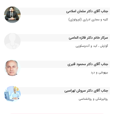
۱۴۰۴/۰۸/۱۸
پدرم لرزش دست گرفته بودند ودکتر تشخیص
درست پارکینسون ،را دادند
جناب آقای دکتر سلمان اسلامی
۱۴۰۰/۰۲/۳۰
عالیهههههه
کلیه و مجاری ادراری (اورولوژی)
۱۴۰۲/۱۱/۲۸
عالی هستن
۱۴۰۰/۰۸/۱۴
پزشک مجرب و بسیار ماهری هستن
سرکار خانم دکتر فائزه الماسی
۱۴۰۱/۰۵/۰۶
بسیار عالی
۱۴۰۴/۰۷/۰۲
بسیار عالی و با اخلاق با تشخیص و تجویز بی نظیر.
گوارش ، کبد و آندوسکوپی
۱۳۹۸/۰۹/۱۲
خیلی خونگرم وبا حوصله هستن دارو های همسرم
تموم شده گفتن بیاییم
جناب آقای دکتر محمود قنبری
۱۴۰۳/۱۱/۱۰
سردردهای مزمن
بیهوشی و درد
۱۴۰۳/۰۶/۱۷
مشغول درمان هستم
۱۴۰۳/۱۱/۳۰
سردردهای مداوم داشتم. با یک بار مراجعه تشخیص
کاملا درست بود و مشکل برطرف شد.
جناب آقای دکتر سروش لهراسبی
۱۴۰۳/۰۸/۱۱
دکتربسیارخوب
روانپزشکی و روانشناسی
۱۳۹۸/۰۲/۰۹
دیسک کمر
۱۴۰۵/۰۱/۱۷
عدم رضایت