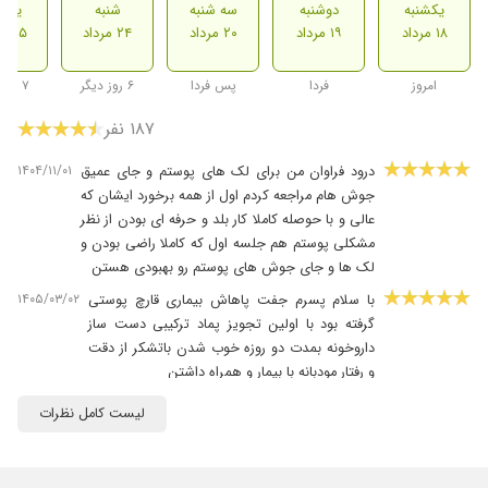
یکشنبه
دوشنبه
سه شنبه
شنبه
یکشن
۱۸ مرداد
۱۹ مرداد
۲۰ مرداد
۲۴ مرداد
۲۵ مرداد
امروز
فردا
پس فردا
۶ روز دیگر
۷ روز دیگر
۱۸۷ نفر
۱۴۰۴/۱۱/۰۱
درود فراوان من برای لک های پوستم و جای عمیق
جوش هام مراجعه کردم اول از همه برخورد ایشان که
عالی و با حوصله کاملا کار بلد و حرفه ای بودن از نظر
مشکلی پوستم هم جلسه اول که کاملا راضی بودن و
لک ها و جای جوش های پوستم رو بهبودی هستن
۱۴۰۵/۰۳/۰۲
با سلام پسرم جفت پاهاش بیماری قارچ پوستی
گرفته بود با اولین تجویز پماد ترکیبی دست ساز
داروخونه بمدت دو روزه خوب شدن باتشکر از دقت
و رفتار مودبانه با بیمار و همراه داشتن
۱۴۰۴/۰۹/۲۴
ریزش مو داشتم ریزش قطع شده ولی هنوز دارو
لیست کامل نظرات
مصرف میکنم خیلی ممنونم ازشون
۱۴۰۳/۰۳/۰۶
جوش صورت و فعلا در حال درمانم