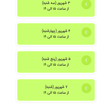
خانم دکتر کامل از بین رفت
۳ شهریور (سه شنبه)
از ساعت ۱۵ الی ۱۹
۱۴۰۴/۱۱/۲۵
بسیار پزشک خوبی هستند با دو نسخه کامل
مشکلم رفع شد
۱۴۰۴/۰۵/۲۱
خیلی راضی بودم یه مشکل پوستی داشتم خوب
شدم حالا میخام برای ریزش مو برم پیششون
۴ شهریور (چهارشنبه)
۱۴۰۵/۰۵/۰۸
خوب بود
از ساعت ۱۵ الی ۱۹
۱۴۰۵/۰۵/۰۱
پزشک بسیار اخلاق مدار، با دانش، کاربلد و حرفه ای
۱۴۰۴/۰۷/۲۸
بسیار دکتر با دانش و متخصص با تشخیص عالی
مشکل من تو دوسال برای سه مشکل مختلف
۵ شهریور (پنج شنبه)
مراجعه داشتم و هر سری هم تو کوتاه ترین زمان
از ساعت ۱۵ الی ۱۹
ممکن نتیجه گرفتم
۱۴۰۳/۰۸/۱۴
درمان سورازیس
۱۴۰۳/۰۴/۰۶
مشگل پوست
۷ شهریور (شنبه)
۱۴۰۵/۰۵/۱۶
بسیار عالی
از ساعت ۱۵ الی ۱۹
۱۴۰۴/۰۲/۱۱
من اولین بار پیش خانوم دکتر رفتم در حال درمانم
۱۴۰۵/۰۲/۱۰
برا برداشتن خال و تزریق ژل مراجعه کردم کارشون
عالی بود من خیلی خیلی راضی ام. دستشون