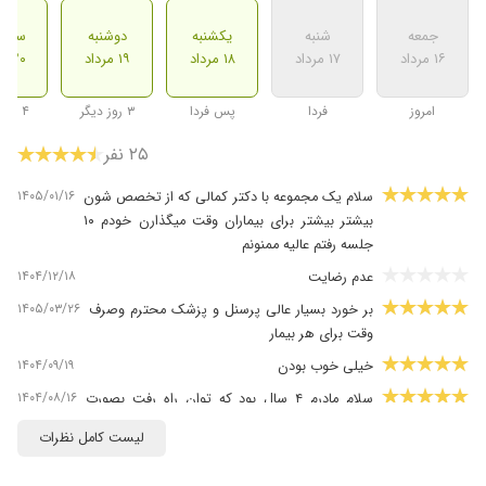
جمعه
شنبه
یکشنبه
دوشنبه
سه ش
۱۶ مرداد
۱۷ مرداد
۱۸ مرداد
۱۹ مرداد
۲۰ مرداد
امروز
فردا
پس فردا
۳ روز دیگر
۴ روز دیگر
۲۵ نفر
۱۴۰۵/۰۱/۱۶
سلام یک مجموعه با دکتر کمالی که از تخصص شون
بیشتر بیشتر برای بیماران وقت میگذارن خودم ۱۰
جلسه رفتم عالیه ممنونم
۱۴۰۴/۱۲/۱۸
عدم رضایت
۱۴۰۵/۰۳/۲۶
بر خورد بسیار عالی پرسنل و پزشک محترم وصرف
وقت برای هر بیمار
۱۴۰۴/۰۹/۱۹
خیلی خوب بودن
۱۴۰۴/۰۸/۱۶
سلام مادرم ۴ سال بود که توان راه رفت بصورت
عادی رو نداشت یک سال آخر مثل کودک در منزل
لیست کامل نظرات
چهار دست وپا راه میرفت طی ۱۰ جلسه فزیوتراپی
در این مرکز خداروشکر راه افتاده فعلا با کمک واکر و