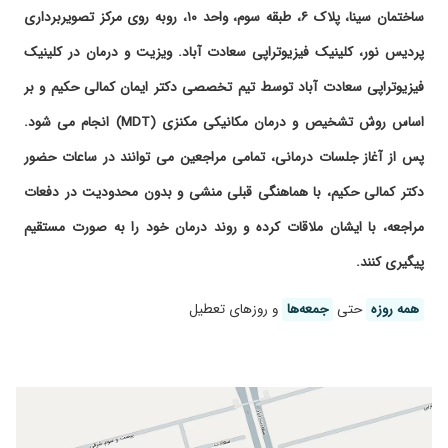
ساعت ۱۲ می آید وبلاگ وقت دادند ساعت ۹صبح
ساختمان سینا، پلاک ۶، طبقه سوم، واحد ۱۰، روبه روی مرکز تصویربرداری
۱۴۰۴/۱۱/۱۷
گردن درد داشتم در حال حاضر تحت درمان هستم
پردیس نور، کلینیک فیزیوتراپی سعادت آباد. ویزیت و درمان در کلینیک
ولی در این مدت کم نتیجه خوبی دیدم ممنون تیم
خوبشون
فیزیوتراپی سعادت آباد توسط تیم تخصصی دکتر ایمان کمالی حکیم و بر
۱۴۰۴/۰۹/۱۱
من برای کمر درد به این کلینیک مراجعه کردم ،واقعا
اساس روش تشخیص و درمان مکانیکی مکنزی (MDT) انجام می شود.
عالی بود ،همه دردهام از بین رفته و کاملا خوبشدم
پس از آغاز جلسات درمانی، تمامی مراجعین می توانند در ساعات حضور
۱۴۰۴/۱۱/۱۳
من توسط خانم دکتر صادقی ویزیت شدم، فوق
العاده خوش اخلاق، با حوصله، موادب، مهربان من به
دکتر کمالی حکیم، با هماهنگی قبلی منشی و بدون محدودیت در دفعات
چندین دکتر مراجعه کردم و تایم به شدت کوتاهی
مراجعه، با ایشان ملاقات کرده و روند درمان خود را به صورت مستقیم
گذاشتند ولی خانم دکتر صادقی برای تشخیص با
حوصله وقت گذاشتند و خیلی با حوصله توضیح و به
پیگیری کنند.
سوالات پاسخ می دهند البته واقعا دلم می خواست
توسط خود دکتر کمالی حکیم هم معاینه می شدم
همه روزه
حتی
جمعه‌ها
و روز‌های تعطیل
ولی با این وجود از روند کار راضی هستم
۱۴۰۵/۰۲/۲۱
پیشنهاد نمیشه خودشون صرفا مدیریت میکنن و یه
تعداد نیروی جونیور و انترن درمان رو انجام میدن و
منشی ها به شدت …
۱۴۰۴/۱۱/۲۷
عدم رضایت