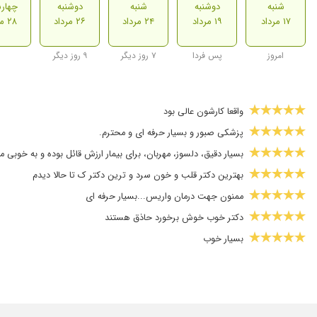
شنبه
دوشنبه
شنبه
دوشنبه
چهارش
۱۷ مرداد
۱۹ مرداد
۲۴ مرداد
۲۶ مرداد
۲۸ مرداد
امروز
پس فردا
۷ روز دیگر
۹ روز دیگر
واقعا کارشون عالی بود
پزشکی صبور و بسیار حرفه ای و محترم.
بسیار دقیق، دلسوز، مهربان، برای بیمار ارزش قائل بوده و به خوب
بهترین دکتر قلب و خون سرد و ترین دکتر ک تا حالا دیدم
ممنون جهت درمان واریس...بسیار حرفه ای
دکتر خوب خوش برخورد حاذق هستند
بسیار خوب
خوش برخورد
دکتر حرفه ای وبااخلاق که من ومادرم راضی بودیم ممنون
بسیار با حوصله تمامی مراحل تزریق و درمان رو به من توضیح دادن