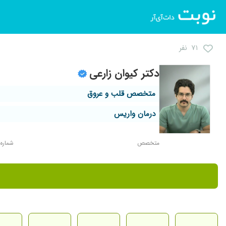
۷۱ نفر
دکتر کیوان زارعی
متخصص قلب و عروق
درمان واریس
متخصص
شماره نظا