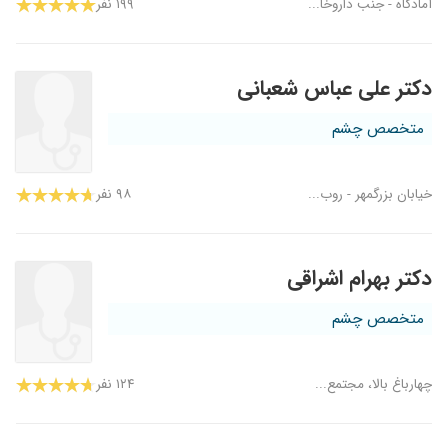
آمادگاه - جنب داروخا...
۱۹۹ نفر
دکتر علی عباس شعبانی
متخصص چشم
خیابان بزرگمهر - روب...
۹۸ نفر
دکتر بهرام اشراقی
متخصص چشم
چهارباغ بالا، مجتمع...
۱۲۴ نفر