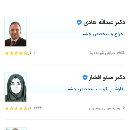
دکتر عبدالله هادی
جراح و متخصص چشم
تقاطع خیابان شریف وا...
۱ نفر
دکتر مینو افشار
فلوشیپ قرنیه ، متخصص چشم
خ توحید میانی_روبروی...
۲۴۶۶ نفر