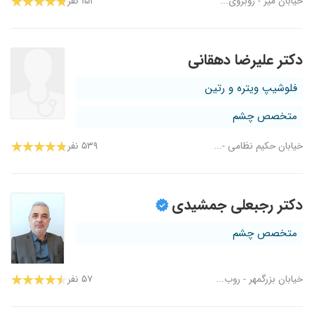
خیابان میر - روبروی...
۱۵۱ نفر
دکتر علیرضا دهقانی
فلوشیپ ویتره و رتین
متخصص چشم
خیابان حکیم نظامی -...
۵۳۹ نفر
دکتر رجبعلی جمشیدی
متخصص چشم
خیابان بزرگمهر - روب...
۵۷ نفر