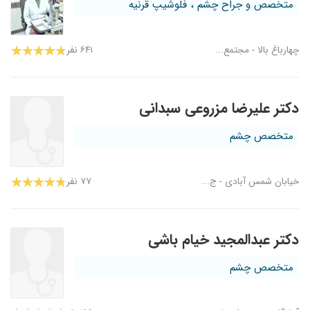
متخصص و جراح چشم ، فلوشیپ قرنیه
چهارباغ بالا - مجتمع...
۶۴۱ نفر
دکتر علیرضا مزروعی سبدانی
متخصص چشم
خیابان شمس آبادی - ج...
۷۷ نفر
دکتر عبدالمجید خیام باشی
متخصص چشم