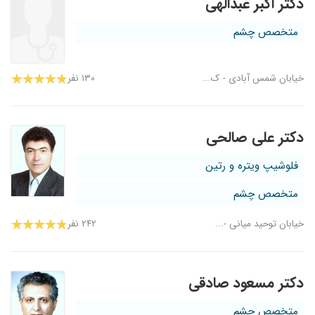
دکتر اکبر عبدالهی
متخصص چشم
خیابان شمس آبادی - ک...
۱۳۰ نفر
دکتر علی صالحی
فلوشیپ ویتره و رتین
متخصص چشم
خیابان توحید میانی -...
۲۴۲ نفر
دکتر مسعود صادقی
متخصص چشم