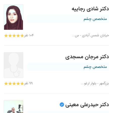
دکتر شادی رجاییه
متخصص چشم
خیابان شمس آبادی - س...
۱۰۴ نفر
دکتر مرجان مسجدی
متخصص چشم
بزرگمهر - بلوار ارغو...
۹۹ نفر
دکتر حیدرعلی معینی