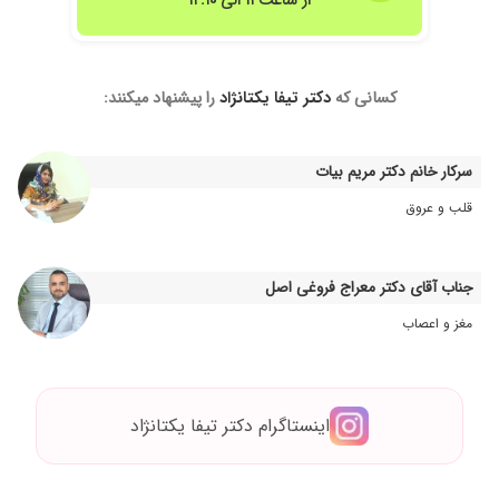
از ساعت ۱۱ الی ۱۲:۱۰
مادرم چهارسال درد سر داشتن ومگریل داشتن
خداروشکر به دو جلسه نسخه گرفتن خوب خوب
شدن واقعا ممنونم ازیشان
۱۴۰۴/۰۵/۲۷
عاای هستن به معتای واقعی عالییییبب
کسانی که
دکتر تیفا یکتانژاد
را پیشنهاد میکنند:
۱۴۰۰/۰۸/۱۵
مشکل افسردگی و بدخوابی و سردردهای میگرنی
خداراشکر با تجویز داروهای ایشان خیلی بهتر شدم
سرکار خانم دکتر مریم بیات
۱۴۰۳/۱۱/۰۶
عالی تشخیق
قلب و عروق
۱۴۰۱/۰۸/۰۲
عالی بوده خانم دکتر
۱۴۰۳/۰۱/۰۸
تحت درمان هستم دکتر بسیار مهربانی هستند
۱۴۰۴/۰۸/۱۳
جناب آقای دکتر معراج فروغی اصل
مشکل فراموشی تحت درمام
۱۴۰۱/۱۰/۱۱
با تجربه
مغز و اعصاب
۱۴۰۰/۱۰/۰۲
در مرحله درمان هستیم
۱۴۰۱/۰۳/۰۱
آلزایمر تحت درمان هستم
۱۴۰۳/۱۰/۰۷
دکتر صادق ومتخص ودلسوز مشکل بی حصی فعلا
اینستاگرام دکتر تیفا یکتانژاد
در حال معالجه هستم
۱۴۰۰/۰۳/۲۶
توسط دیگران معرفی شده