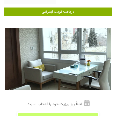
۱۴۰۰/۰۸/۱۶
درحال معالجه
۱۴۰۲/۰۹/۲۷
دکتر خوب با دانش پر حوصله هستن ایشون
دریافت نوبت اینترنتی
۱۴۰۰/۰۹/۱۸
بسیار باسواد باحوصله و دقیق هستند. کاملا از نحوه
برخورد، تشخیص و درمان راضی هستم
۱۴۰۳/۱۲/۱۴
نوار عصب
۱۴۰۳/۱۲/۱۵
دردکمرداشتم وبه ایشون مراجعه کردم وایشون
نوارعصب برام نوشتن که مشکلی نداشتم همچنین
بهشون گفتمMRIبرام بنویسین که انجام بدم
وایشان اینکاروانجام دادن وبعدازاعلام نتیجه
مشخص شدکه آرتروزخفیف کمردارم وبرام
فیزیوتراپی نوشتن که انجام دادم وبهبودنسبی
حاصل شد…
۱۴۰۰/۰۴/۰۲
خوب بودن
۱۴۰۵/۰۵/۰۶
من از مشکل کمر و پا مراجعه کردم. برخورد و نحوه
ی درمانشان رو دوست داشتم
۱۴۰۳/۱۱/۱۰
درود بر شما مشکل تنگی نخاعی، تشخیص خوب
لطفاً روز ویزیت خود را انتخاب نمایید:
برخورد عالی زمان نوبت با تاخیر و ضعیف پرسنل کم
توجه ، درمان و نتیجه گیری عالی