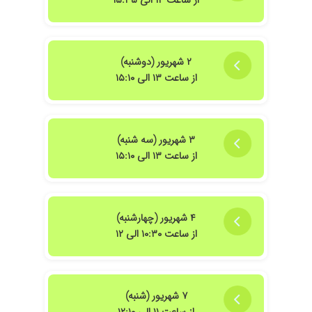
از ساعت ۱۴ الی ۱۵:۳۵
۱۳۹۹/۰۹/۰۲
خیلی خوب
۱۴۰۴/۰۱/۳۰
عدم رضایت
۱۳۹۹/۱۱/۲۵
دکتر عالی هستن
۲ شهریور (دوشنبه)
۱۴۰۳/۱۰/۲۴
سلام ما اصلا ویزیت نشدیم کجا هستن من برای
از ساعت ۱۳ الی ۱۵:۱۰
مادرم که تنگی کانال داره دنبال یه دکتر خوب میگردم
۱۴۰۲/۱۲/۰۸
مادرم مبتلا به آلزایمر و پارکینسون است واقعا خانم
دکتر با تشخیص به موقع و درمان عالی ما رو از
شرایط بسیار سختی نجات داد.
۳ شهریور (سه شنبه)
از ساعت ۱۳ الی ۱۵:۱۰
۱۴۰۱/۰۴/۲۰
عاالییی
۱۳۹۹/۰۸/۳۰
بسیار دکتر عا
۱۴۰۳/۰۳/۱۹
نظر ایشان مهم بود
۴ شهریور (چهارشنبه)
۱۴۰۳/۰۲/۲۴
عالی هستن
از ساعت ۱۰:۳۰ الی ۱۲
۱۴۰۰/۱۲/۰۴
فعلا یک جلسه رفتم
۱۴۰۲/۱۲/۲۳
مادرم دمانس دارند تحت درمان
۱۴۰۰/۰۹/۲۹
بسیار باسواد و بسیار با حوصله و مهربان
۷ شهریور (شنبه)
۱۴۰۳/۰۴/۰۲
سلام خسته نباشید واقعا یک جهان سپاس ازیشان