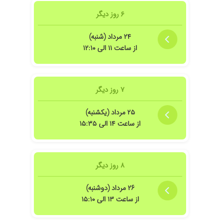
۱۴۰۰/۱۲/۰۱
عالی هستن
۶ روز دیگر
۱۴۰۰/۰۴/۲۰
بسیار با دقت و حوصله و اخلاق خوب
۲۴ مرداد (شنبه)
۱۴۰۴/۰۴/۱۶
عدم رضایت
از ساعت ۱۱ الی ۱۲:۱۰
۱۴۰۲/۱۰/۲۱
مشکل خواب و فعلا تحت درمان هستم
۱۴۰۳/۰۹/۲۲
به خاطر سردرهای شدید که چند سالی بود داشتم به
خانم دکتر مراجعه کردم با دقت و حوصله فراوان به
۷ روز دیگر
شکایتهام گوش دادن الان که دونوبت رفتم مطبشون
سردردهام ۹۰ درصد بهتر شده.
۲۵ مرداد (یکشنبه)
۱۴۰۴/۰۱/۲۴
تست عضله و عصب داشتم بسیار خوش برخورد و
از ساعت ۱۴ الی ۱۵:۳۵
دقیق در انجام تستها بودند . از ایشان رضایت کامل
دارم .
۱۴۰۴/۰۸/۱۷
با حوصله و صبور
۸ روز دیگر
۱۴۰۳/۱۱/۰۷
دکتر عالی
۱۴۰۱/۰۳/۲۵
بسیار حوب
۲۶ مرداد (دوشنبه)
۱۳۹۹/۰۸/۲۵
بسیار عالی و کاربلد
از ساعت ۱۳ الی ۱۵:۱۰
۱۴۰۱/۱۰/۲۶
عالی حرف نداره مادر بنده رو خیلی خوب و دقیق