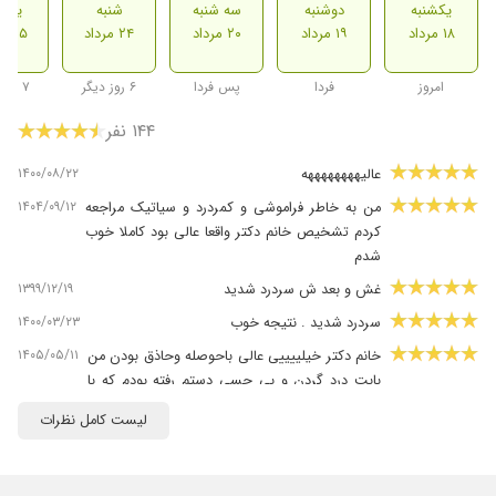
یکشنبه
دوشنبه
سه شنبه
شنبه
یکشن
۱۸ مرداد
۱۹ مرداد
۲۰ مرداد
۲۴ مرداد
۲۵ مرداد
امروز
فردا
پس فردا
۶ روز دیگر
۷ روز دیگر
۱۴۴ نفر
۱۴۰۰/۰۸/۲۲
عالیههههههههه
۱۴۰۴/۰۹/۱۲
من به خاطر فراموشی و کمردرد و سیاتیک مراجعه
کردم تشخیص خانم دکتر واقعا عالی بود کاملا خوب
شدم
۱۳۹۹/۱۲/۱۹
غش و بعد ش سردرد شدید
۱۴۰۰/۰۳/۲۳
سردرد شدید . نتیجه خوب
۱۴۰۵/۰۵/۱۱
خانم دکتر خیلییییی عالی باحوصله وحاذق بودن من
بابت درد گردن و بی حسی دستم رفته بودم که با
انجام دادن نوار عصب برام دارو نوشتن الان خیلی
لیست کامل نظرات
بهتر شدم
۱۴۰۴/۰۵/۰۱
دکتر بسیار حاذق و دقیق و با حوصله ای بودن تمام
مدارک ما رو کامل بررسی کردن داروها رو تک تک