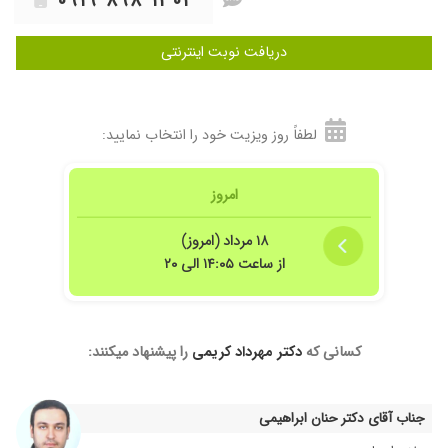
۰۹۱۹ ۸۹۸ ۱۳۰۳
۱۴۰۱/۰۴/۱۳
بسیار عالی در بار اول
۱۴۰۳/۰۸/۲۷
اخلاق و کارشون حرف ندارهههه
دریافت نوبت اینترنتی
۱۴۰۳/۱۱/۰۲
عالی ترین دکتر پنجه طلااااااا……
۱۴۰۴/۰۴/۰۴
کمر درد راضی بودم
۱۴۰۴/۰۷/۱۹
کمر درد داشتم
لطفاً روز ویزیت خود را انتخاب نمایید:
۱۴۰۴/۰۸/۱۵
مادرمرو عمل تعویض مفصل زانوانجام دادن کارشون
بینظیروعالی هست چندتا ازفامیلمون هم ایشون
امروز
عمل کردن که خداروشکر راضی هستیم خدابهشون
سلامتی بده مهربان وخوش برخوردهستند
۱۸ مرداد (امروز)
۱۴۰۳/۰۸/۱۶
کمر درد
از ساعت ۱۴:۰۵ الی ۲۰
۱۴۰۴/۰۶/۱۶
فوق العاده متخصص و رفتار انسانی عالی
۱۴۰۱/۱۰/۰۷
عدم رضایت
۱۴۰۳/۱۲/۲۰
درد زانو
کسانی که
دکتر مهرداد کریمی
را پیشنهاد میکنند:
۱۴۰۳/۰۲/۱۴
عالی خستند
۱۴۰۴/۰۸/۲۴
درد کمر
جناب آقای دکتر حنان ابراهیمی
۱۴۰۴/۰۷/۲۶
اخلاق عالی فعلا تشخیص فرستاده بودن ام ار ای