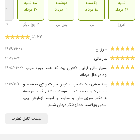
شنبه
یکشنبه
دوشنبه
سه شنبه
شنب
۱۷ مرداد
۱۸ مرداد
۱۹ مرداد
۲۰ مرداد
۲۴ مرداد
امروز
فردا
پس فردا
۳ روز دیگر
۷ روز دیگر
۲۴ نفر
۱۴۰۴/۰۹/۲۰
سرازین
۱۴۰۴/۱۰/۱۱
بیار عالی
۱۴۰۵/۰۴/۲۷
بسیار عالی اولین دکتری بود که همه جوره خوب
بود.در حال درمانم
۱۴۰۴/۱۱/۰۱
چند ماهی بود که مرتب دچار عفونت واژن میشدم و
علیرغم دارو مجدد دچار عفونت میشدم که با مراجعه
به دکتر سبزپوشان و معاینه و انجام آزمایش پاپ
اسمیر وپلاسما خداروشکر درمان شدم
۱۴۰۵/۰۲/۱۳
دفعه دوم بود دکتر زنان مراجعه میکردم ۲۲سالمه
لیست کامل نظرات
همه سوالاتمو با حوصله جواب دادن و با حوصله
معاینه کردن واقعا پیشنهاد میکنم
۱۴۰۵/۰۲/۰۴
چند وقتی بود که درگیر زگیل شده بودم که با مراحعه