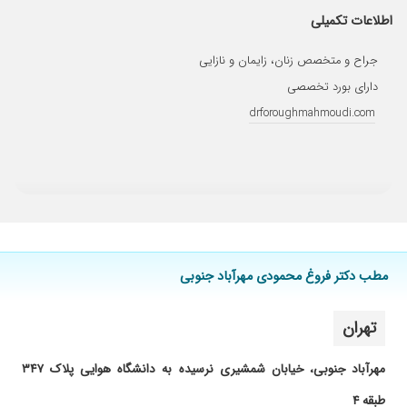
اطلاعات تکمیلی
۱۴۰۴/۰۸/۰۶
بهترین
۱۴۰۱/۱۰/۲۰
بسیار دکتر صبور و خوش اخلاق و بسیار عالی هستند
جراح و متخصص زنان، زایمان و نازایی
۱۴۰۴/۰۲/۱۰
دکتری بسیار خوش اخلاق وباتجربه هستند
دارای بورد تخصصی
۱۴۰۲/۰۶/۲۰
فوق العاده صبور، متشخص و محترم هستن.
drforoughmahmoudi.com
۱۴۰۴/۰۵/۰۳
دکتر بسیار
۱۴۰۵/۰۵/۰۴
خیلی دکتر مهربون و خوش اخلاق و خوش
برخوردی هستن با آرامش به حرفات گوش میدن و
برات کلی وقت میزارن ، من همیشه فضای تمیز ،
اخلاق و مهارت دکتر الویت بوده
۱۴۰۲/۰۶/۰۶
عالی بی نظیر
مطب دکتر فروغ محمودی مهرآباد جنوبی
۱۴۰۳/۱۲/۰۱
بارداری
۱۴۰۳/۱۰/۰۳
ترشحات واژن
تهران
۱۴۰۳/۰۷/۱۱
زایمان سزارین
۱۴۰۳/۰۱/۲۵
بارداری
مهرآباد جنوبی، خیابان شمشیری نرسیده به دانشگاه هوایی پلاک ۳۴۷
۱۴۰۳/۱۲/۱۷
بسیار دکتر خوش اخلاق و با سوادی هستند
طبقه ۴