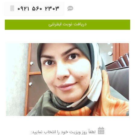
هستند ازشون ممنونم
۰۹۲۱ ۵۶۰ ۲۳۰۳
۱۴۰۵/۰۳/۱۸
خانم دکتر فروغ محمودی، بسیار پزشک محترم
باحوصله و خوش اخلاق و دلسوز، عالی از هر نظر و
دریافت نوبت اینترنتی
در حیطه کاری خود بسیار ماهر هستند.با آرزوی
سلامتی و موفقیت برای خانم دکتر عزیز
۱۴۰۳/۰۶/۲۶
برای بار دوم مراجعه میکنم بسیار صبور و خوش
اخلاق
۱۴۰۵/۰۵/۱۰
بسیار باتجربه و صبور
۱۴۰۳/۱۲/۲۰
اقدام ب بارداری و واقعا راضی بودم
۱۴۰۴/۰۷/۲۷
هنوز تحت برسی است
۱۴۰۴/۰۱/۲۳
دکتر دقیق و خوب
۱۴۰۳/۰۷/۱۸
خیلی خوش برخورد و مهربان و متخصص
۱۴۰۵/۰۱/۲۵
بشدت دکتر خوش برخورد،با آگاهی و باحوصله
وصبر هستن و با قدت کافی گوش میدن به
مشکلات بیمار
۱۴۰۳/۰۳/۱۸
هنوز چیزی مشخص
لطفاً روز ویزیت خود را انتخاب نمایید:
۱۴۰۳/۱۲/۲۷
مدت زیادی نیست اما عالی هستن