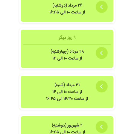
خیلی با تجربه
۲۶ مرداد (دوشنبه)
از ساعت ۱۰ الی ۱۶:۴۵
۱۴۰۳/۰۶/۱۸
خیلی با حوصله
۱۴۰۳/۱۰/۱۵
بارداری
۱۴۰۴/۰۱/۲۹
سلام.درمرحله ی تشخیص درمراجعات اولیه
۹ روز دیگر
هستم.تااینجانتیجه خوب بوده.
۱۴۰۳/۰۷/۱۲
برای اقدام بارداری الان باردارم خداروشکر
۲۸ مرداد (چهارشنبه)
۱۴۰۳/۰۸/۰۲
دکتر خوب و دلسوزی هستن صادقانه کار می کنند
از ساعت ۱۰ الی ۱۴
۱۴۰۳/۰۷/۲۹
بسیار دکتر خوبی هستن ، فقط تجهیزات مطب کم
هستش ...
۱۴۰۴/۰۶/۲۶
عالی خوش اخلاق
۳۱ مرداد (شنبه)
۱۴۰۴/۰۵/۱۲
سلام خانم دکتر عزیز. تولدتون مبارک سه سال از آن
از ساعت ۱۰ الی ۱۴
روز زیبا می گذره، روزی که با مهارت و مهربانی شما،
از ساعت ۱۴:۳۰ الی ۱۶:۴۵
سید محمد حسین عزیزم وارد زندگیمون شد. حضور
سالم و زیبای فرزندم مدیون مراقبت ها و زحمات
شماست. شما نه فقط یک پزشک ، که بخشی از
یکی از مهم ترین لحظات زندگی ما بودید. ممنون از
۲ شهریور (دوشنبه)
صبر، تخصص و انسانیت فوق العاده تون. ما هرگز
از ساعت ۱۰ الی ۱۶:۴۵