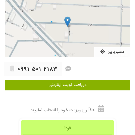
آلودگی هوا و شرایط سخت تنفسی تشخیص دکتر
نتیجه داده
۱۴۰۴/۰۹/۰۱
برای مادرم الرژی و خارش تحت درمان هست
۱۴۰۴/۰۴/۱۶
درماتیت اگزما شدید در صورت تحت درمان هستم
هنوز و نتیجه خوبی گرفتم تا الان
۱۴۰۴/۰۴/۲۸
دکتر خوب و کار بلد
مسیریابی
۱۴۰۴/۱۱/۰۶
خدا قوت به خانم دکتر من چند سال هست که کهیر
شدید داشتم و به هر پزشکی مراجعه کردم، درمان
۰۹۹۱ ۵۰۱ ۲۱۸۳
نشدم. دو هفته پیش برای اولین بار به مطب دکتر
سالاری رفتم و تحت درمان هستم.طی این دو هفته
خیلی بهتر شدم و رو به بهبود هستم.
دریافت نوبت اینترنتی
۱۴۰۴/۱۱/۲۶
عالی برای این فرشته کمه. بچه ما آلرژی داشت و کل
پاییز و زمستون به انواع دکتر مراجعه کردیم نتیجه
نگرفتیم. شب اول که داروی نسخه خانم دکتر رو
لطفاً روز ویزیت خود را انتخاب نمایید:
استفاده کرد کاملا راحت خوابید. خدا ازشون راضی
باشه
۱۴۰۳/۱۲/۱۶
خداروشکر
فردا
۱۴۰۳/۱۲/۲۲
مشکل سینوس دخترم