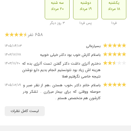
یکشنبه
دوشنبه
سه شنبه
۱۸ مرداد
۱۹ مرداد
۲۰ مرداد
فردا
پس فردا
۳ روز دیگر
۶۵۸ نفر
۱۴۰۵/۰۴/۰۳
بسیارعالی
۱۴۰۳/۱۲/۲۸
باسلام کارش خوب بود دکتر خیلی خوبیه
۱۴۰۳/۱۱/۲۰
دخترم آلرژی داشت دکتر گفتن تست آلرژی بده که
هزینه اش زیاد بود نتونستیم انجام بدیم دارو نوشتن
نتیجه خاصی نگرفتیم فعلا
۱۴۰۵/۰۲/۰۹
باسلام خانم دکتر ،خوب هستن ،هم از نظر صبر و
حوصله ووقتی که برای بیمار میزارن . تشکر ودر
کارشون هم متخصص هستم .
۱۴۰۴/۱۱/۱۵
خانم دکتر سالاری دکتر بسیار مهربان وحاذق ، تایم
لیست کامل نظرات
کافی برای بیمار میزارن و دقیق بررسی میکنن من
پسرم رو یک جلسه پیششون بردم وراضی بودم .
۱۴۰۴/۰۹/۱۵
عالی-با تجربه و با دقت