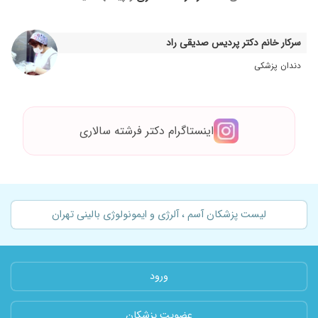
تشخیص عالی که داشتند ظرف مدت ۲روز با مصرف
دارو، همه مشکلم حل شد، واقعا ممنونم ازشون
سرکار خانم دکتر پردیس صدیقی راد
۱۴۰۴/۰۶/۲۴
پسرم کهیر میزنه فهلا تحت درمان هست
دندان پزشکی
۱۴۰۳/۱۱/۲۲
فعلا نتیجه ای نگرفتم تحت درمان هستم
۱۴۰۲/۱۱/۲۳
عالی عالی بی نظیر
۱۴۰۴/۰۱/۰۵
بسیار عالی
اینستاگرام دکتر فرشته سالاری
۱۴۰۴/۰۸/۲۳
عدم رضایت
۱۴۰۴/۰۹/۰۴
اوکی بود
۱۴۰۳/۱۲/۱۸
بسیار دکتر مهربان دلسوز محترم و حاضق
۱۴۰۳/۰۲/۲۷
حساسیت فصلی داشتم دکتر بسیار خوبی است
لیست پزشکان آسم ، آلرژی و ایمونولوژی بالینی تهران
۱۴۰۲/۱۲/۱۸
خیلی عالی بودند
۱۴۰۴/۰۳/۰۵
عدم رضایت
۱۴۰۴/۱۰/۱۰
من دیگه نفس نمیتونستم بکشم تو همین مدت
ورود
کمس که داروهام و مصرف کردم خیلی بهتر شدم
۱۴۰۵/۰۴/۰۳
کمی بی حوصله در مورد سوالات بیمار و مقداری بی
توجهی در مورد شرح حالی که بیمار باید به دکتر
عضویت پزشکان