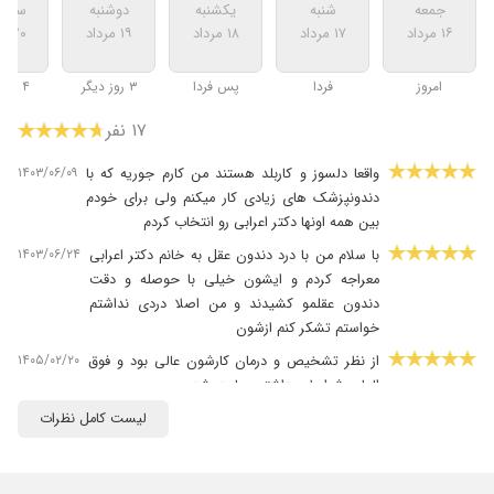
جمعه
شنبه
یکشنبه
دوشنبه
سه ش
۱۶ مرداد
۱۷ مرداد
۱۸ مرداد
۱۹ مرداد
۲۰ مرداد
امروز
فردا
پس فردا
۳ روز دیگر
۴ روز دیگر
۱۷ نفر
۱۴۰۳/۰۶/۰۹
واقعا دلسوز و کاربلد هستند من کارم جوریه که با
دندونپزشک های زیادی کار میکنم ولی برای خودم
بین همه اونها دکتر اعرابی رو انتخاب کردم
۱۴۰۳/۰۶/۲۴
با سلام من با درد دندون عقل به خانم دکتر اعرابی
معراجه کردم و ایشون خیلی با حوصله و دقت
دندون عقلمو کشیدند و من اصلا دردی نداشتم
خواستم تشکر کنم ازشون
۱۴۰۵/۰۲/۲۰
از نظر تشخیص و درمان کارشون عالی بود و فوق
العاده شرایط بهداشتی رعایت شده بود
۱۴۰۳/۰۵/۳۰
خانم دکتر اعرابی و دکتر داروخانه که میشناختم بهم
لیست کامل نظرات
معرفی کردن ، بسیار راضی هستم اطلاعات خانم
دکتر کاملا به روز هست که تین برای من اهمیت
زیادی دارد و بسیار بت صبر و حوصله وقت میزارن