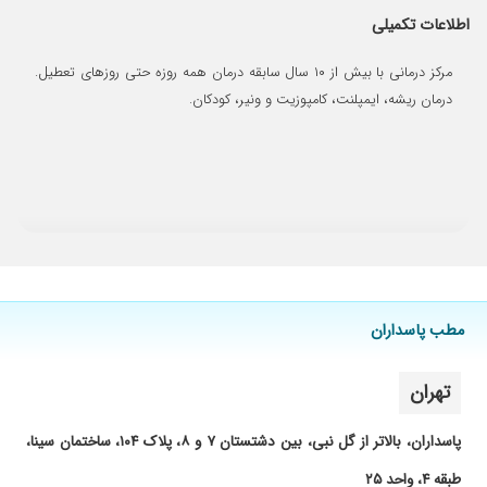
برای بیمار
اطلاعات تکمیلی
۱۴۰۵/۰۳/۲۳
بسیار کاربلد و با حوصله
مرکز درمانی با بیش از ۱۰ سال سابقه درمان همه روزه حتی روزهای تعطیل.
۱۴۰۴/۰۹/۱۸
عدم رضایت
درمان ریشه، ایمپلنت، کامپوزیت و ونیر، کودکان.
۱۴۰۴/۰۷/۱۹
ترمیم انجام دادم کارشون بسیار تمیز بود
۱۴۰۲/۰۸/۱۰
ایمپلنت
۱۴۰۲/۰۸/۰۴
دو تا ایمپلنت دارم که یکیش تموم شده و کار خانم
دکتر عالیه و یکی دیگه هم هنوز تمام نشده با تشکر
فراوان ازخانم دکتر اعرابی
۱۴۰۵/۰۳/۱۱
درمان ایمپلنت انجام دادم و راضی بودم از نحوه ی
کارشون
۱۴۰۵/۰۲/۲۳
با دلسوزی و تعهد کارم رو انجام دادن کار من ترمیم
مطب پاسداران
بود ، با دقت و دلسوزی کارم انجام شد
۱۴۰۲/۱۲/۱۹
٤تا از دندون های پسرم رو عصب کشی کردن و
تهران
خیلی خیلی خوب بود پسرم اصلا اذیت نشد خودمم
قبلا برام عصب کشی انجام دادن و روکش گذاشتن
پاسداران، بالاتر از گل نبی، بین دشتستان ۷ و ۸، پلاک ۱۰۴، ساختمان سینا،
ممنونم
طبقه ۴، واحد ۲۵