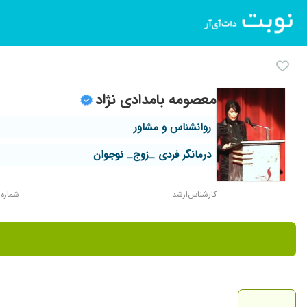
معصومه بامدادی نژاد
روانشناس و مشاور
درمانگر فردی _زوج_ نوجوان
کارشناس‌ارشد
شماره نظ