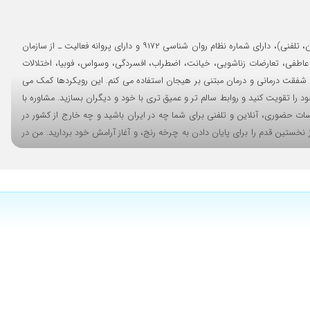
روان شناس و روان درمانگر و مشاور ـ در زمینه مشکلات (فردی، زوج، خانواده، روابط، پیش از ازدواج، نوجوان). مشاوره های امن و بدون قضاوت به صورت (حضوری، آنلاین، تلفنی)، دارای شماره نظام روان شناسی ۹۱۷۲ و دارای پروانه فعالیت ـ از سازمان
اطفی، تعارضات زناشویی، خیانت، اضطراب، افسردگی، وسواس، فوبیا، اختلالات
من از رویکردهای علمی و اثبات شده روز دنیا مانند CBT، ACT، DBT، طرحواره درمانی، ذهن آگاهی، شفقت درمانی و درمان مبتنی بر هیجان استفاده می کنم. این رویکردها کمک می
د را تقویت کنید و روابط سالم تر و عمیق تری با خود و دیگران بسازید. مشاوره با
ت حضوری، آنلاین و تلفنی برای شما چه در ایران باشید و چه خارج از کشور در
ین قدم را برای پایان دادن به چرخه رنج، و آغاز آرامش خود بردارید. من در