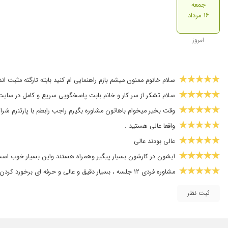
جمعه
۱۶ مرداد
امروز
سلام خانوم ممنون میشم بازم راهنمایی ام کنید بابته تارگته مثبت 
سلام تشکر از سر کار و خانم بابت پاسخگویی سریع و کامل در سای
وقت بخیر میخوام باهاتون مشاوره بگیرم راجب رابطم با پارتنرم شرا
واقعا عالی هستید .
عالی بودند عالی
ایشون در کارشون بسیار پیگیر وهمراه هستند واین بسیار خوب اس
مشاوره فردی ۱۲ جلسه ، بسیار دقیق و عالی و حرفه ای برخورد کردن و نتیجه فوق العاده بود ، واقعا ممنونم
ثبت نظر