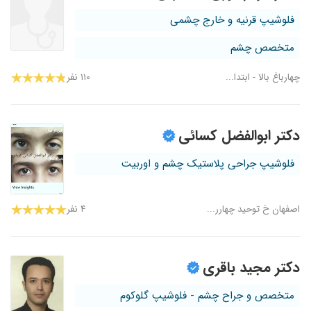
فلوشیپ قرنیه و خارج چشمی
متخصص چشم
چهارباغ بالا - ابتدا...
۱۱۰ نفر
دکتر ابوالفضل کسائی
فلوشیپ جراحی پلاستیک چشم و اوربیت
اصفهان خ توحید چهارر...
۴ نفر
دکتر مجید باقری
متخصص و جراح چشم - فلوشیپ گلوکوم