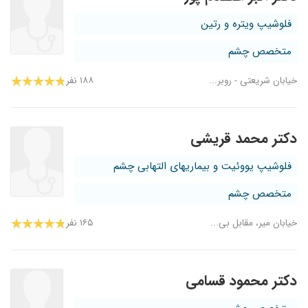
فلوشیپ ویتره و رتین
متخصص چشم
خیابان شریعتی - روبر...
۱۸۸ نفر
دکتر محمد قریشی
فلوشیپ یووئیت و بیماریهای التهابی چشم
متخصص چشم
خیابان میر، مقابل بی...
۱۶۵ نفر
دکتر محمود قسامی