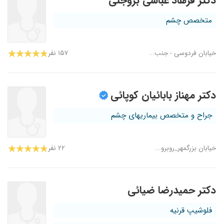
دکتر فرهاد عباسی بروجنی
متخصص چشم
خیابان فردوسی - جنب...
۱۵۷ نفر
دکتر مهناز بابائیان کوپائی
جراح و متخصص بیماریهای چشم
خیابان بزرگمهر_روبرو...
۲۲ نفر
دکتر حمیدرضا ضیائی
فلوشیپ قرنیه