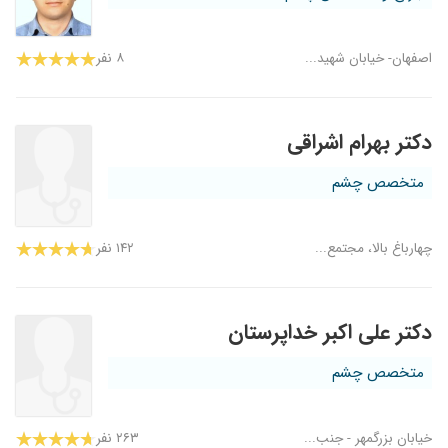
اصفهان- خیابان شهید...
۸ نفر
دکتر بهرام اشراقی
متخصص چشم
چهارباغ بالا، مجتمع...
۱۴۲ نفر
دکتر علی اکبر خداپرستان
متخصص چشم
خیابان بزرگمهر - جنب...
۲۶۳ نفر