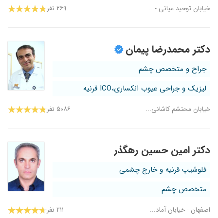
خیابان توحید میانی -...
۲۶۹ نفر
دکتر محمدرضا پیمان
جراح و متخصص چشم
لیزیک و جراحی عیوب انکساری،ICO قرنیه
خیابان محتشم کاشانی...
۵۰۸۶ نفر
دکتر امین حسین رهگذر
فلوشیپ قرنیه و خارج چشمی
متخصص چشم
اصفهان - خیابان آماد...
۲۱۱ نفر