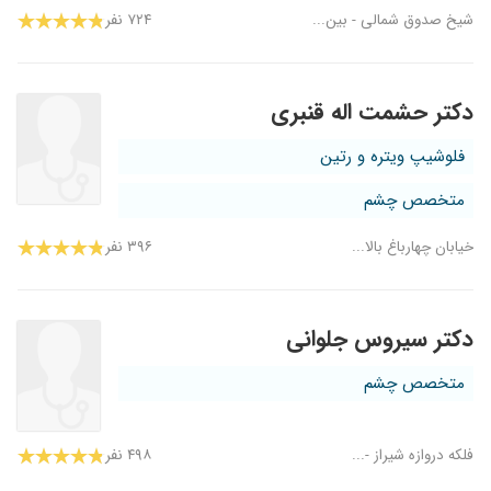
شیخ صدوق شمالی - بین...
۷۲۴ نفر
دکتر حشمت اله قنبری
فلوشیپ ویتره و رتین
متخصص چشم
خیابان چهارباغ بالا...
۳۹۶ نفر
دکتر سیروس جلوانی
متخصص چشم
فلکه دروازه شیراز -...
۴۹۸ نفر