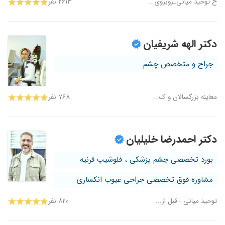
خ توحید میانی_روبروی...
۲۶۱۳ نفر
دکتر الهه شریفیان
جراح و متخصص چشم
معاینه بزرگسالان و ک...
۷۶۸ نفر
دکتر احمدرضا خلیلیان
بورد تخصصی چشم پزشکی ، فلوشیپ قرنیه
مشاوره فوق تخصصی جراحی عیوب انکساری
توحید میانی - قبل از...
۸۲۰ نفر