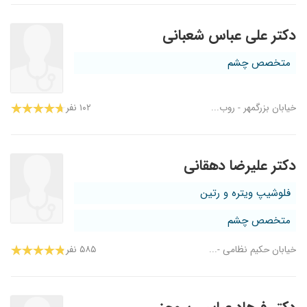
دکتر علی عباس شعبانی
متخصص چشم
خیابان بزرگمهر - روب...
۱۰۲ نفر
دکتر علیرضا دهقانی
فلوشیپ ویتره و رتین
متخصص چشم
خیابان حکیم نظامی -...
۵۸۵ نفر