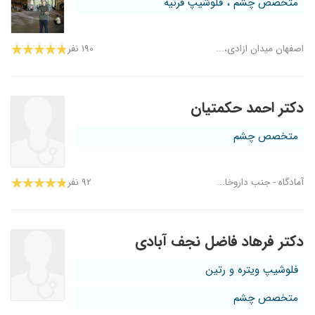
متخصص چشم ، فلوشیپ قرنیه
اصفهان میدان ازادی،...
۱۹۰ نفر
دکتر احمد حکمتیان
متخصص چشم
آمادگاه - جنب داروخا...
۹۲ نفر
دکتر فرهاد فاضل نجف آبادی
فلوشیپ ویتره و رتین
متخصص چشم