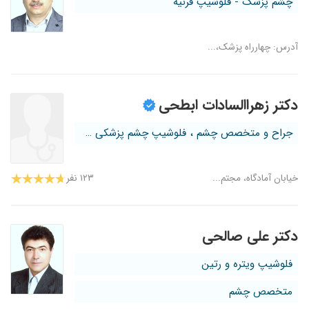
چشم پزشک - فلوشیپ قرنیه
آدرس: چهارراه پزشک،...
دکتر زهراالسادات ابطحی
جراح و متخصص چشم ، فلوشیپ چشم پزشکی ک...
خیابان آمادگاه، مجتم...
۱۲۳ نفر
دکتر علی صالحی
فلوشیپ ویتره و رتین
متخصص چشم