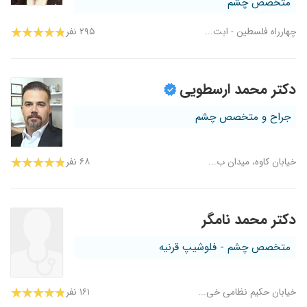
متخصص چشم
چهارراه فلسطین - ابت...
۲۹۵ نفر
دکتر محمد ارسطویی
جراح و متخصص چشم
خیابان کاوه، میدان ب...
۶۸ نفر
دکتر محمد نامگر
متخصص چشم - فلوشیپ قرنیه
خیابان حکیم نظامی خی...
۱۶۱ نفر