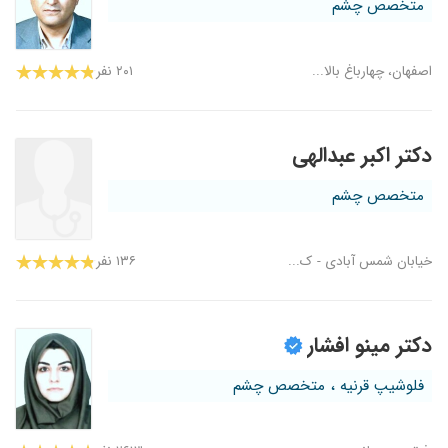
متخصص چشم
اصفهان، چهارباغ بالا...
۲۰۱ نفر
دکتر اکبر عبدالهی
متخصص چشم
خیابان شمس آبادی - ک...
۱۳۶ نفر
دکتر مینو افشار
فلوشیپ قرنیه ، متخصص چشم