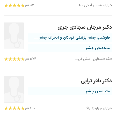
خیابان شمس آبادی - ج...
۸۳ نفر
دکتر مرجان سجادی جزی
فلوشیپ چشم پزشکی کودکان و انحراف چشم ...
متخصص چشم
فلکه فلسطین - نبش فل...
۵۷۴ نفر
دکتر باقر ترابی
متخصص چشم
خیابان چهارباغ بالا...
۴۹۰ نفر