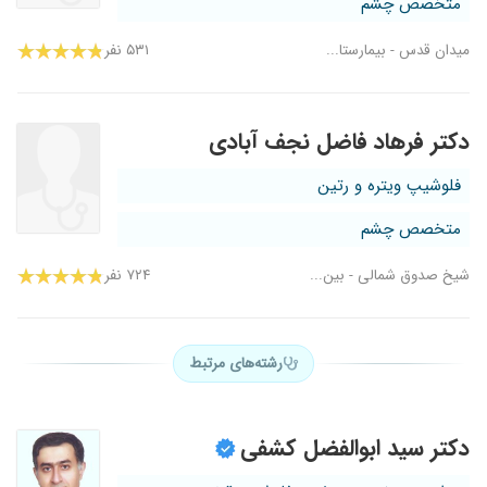
متخصص چشم
میدان قدس - بیمارستا...
۵۳۱ نفر
دکتر فرهاد فاضل نجف آبادی
فلوشیپ ویتره و رتین
متخصص چشم
شیخ صدوق شمالی - بین...
۷۲۴ نفر
رشته‌های مرتبط
دکتر سید ابوالفضل کشفی