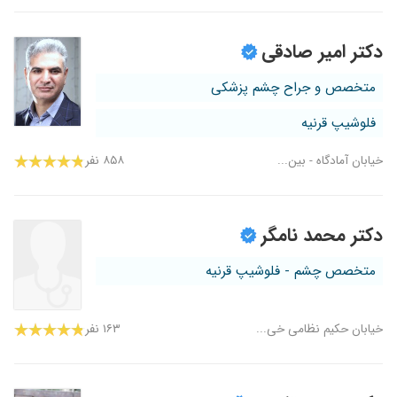
دکتر امیر صادقی
متخصص و جراح چشم پزشکی
فلوشیپ قرنیه
خیابان آمادگاه - بین...
۸۵۸ نفر
دکتر محمد نامگر
متخصص چشم - فلوشیپ قرنیه
خیابان حکیم نظامی خی...
۱۶۳ نفر