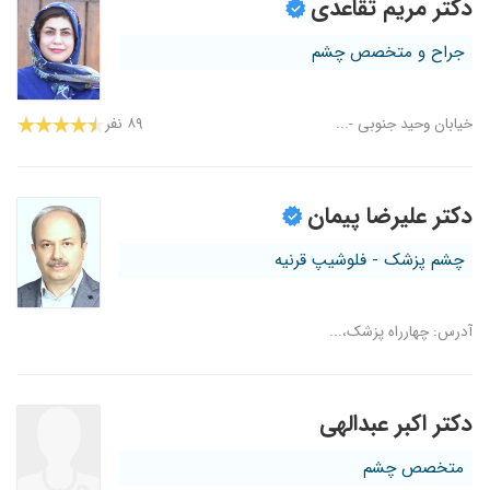
دکتر مریم تقاعدی
جراح و متخصص چشم
خیابان وحید جنوبی -...
۸۹ نفر
دکتر علیرضا پیمان
چشم پزشک - فلوشیپ قرنیه
آدرس: چهارراه پزشک،...
دکتر اکبر عبدالهی
متخصص چشم