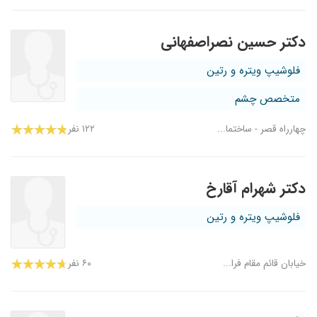
دکتر حسین نصراصفهانی
فلوشیپ ویتره و رتین
متخصص چشم
چهارراه قصر - ساختما...
۱۲۲ نفر
دکتر شهرام آقارخ
فلوشیپ ویتره و رتین
خیابان قائم مقام فرا...
۶۰ نفر