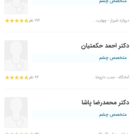
متخصص چشم
دروازه شیراز - چهارب...
۱۹۶ نفر
دکتر احمد حکمتیان
متخصص چشم
آمادگاه - جنب داروخا...
۹۲ نفر
دکتر محمدرضا پاشا
متخصص چشم