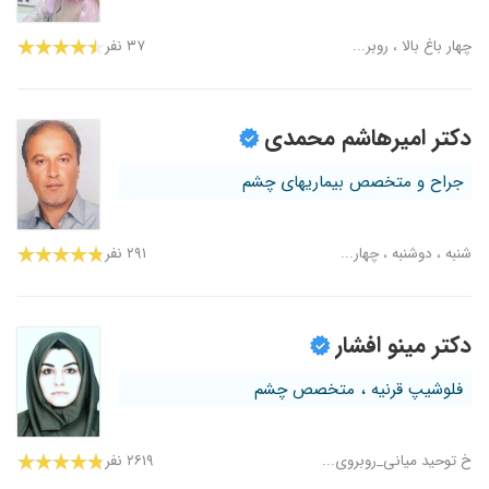
چهار باغ بالا ، روبر...
۳۷ نفر
دکتر امیرهاشم محمدی
جراح و متخصص بیماریهای چشم
شنبه ، دوشنبه ، چهار...
۲۹۱ نفر
دکتر مینو افشار
فلوشیپ قرنیه ، متخصص چشم
خ توحید میانی_روبروی...
۲۶۱۹ نفر