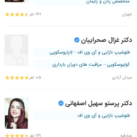
متخصص زنان و زایمان
شهران
۱۴۸ نفر
دکتر غزال صحراییان
فلوشیپ نازایی و آی وی اف - لاپاروسکوپی
کولپوسکوپی - مراقبت های دوران بارداری
میدان آزادی
۱۰۵ نفر
دکتر پرستو سهیل اصفهانی
فلوشیپ نازایی و آی وی اف
صادقیه
۱۹۹ نفر