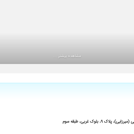
ربهم در بارداری و زایمان با کمک ایشون رقم خورد بینهایت ممنونم خانم دکتر مهربان دوس
باحوصله و با دلسوزی مشکل مارو پیگیری کرد. خیلی عالی . خیلی
مشاهده بیشتر ...
بسیار صبور آگاه و مطلع به انواع مشکلات ناباروری و در عین حال دلسوز. به
، بلوک غربی، طبقه سوم