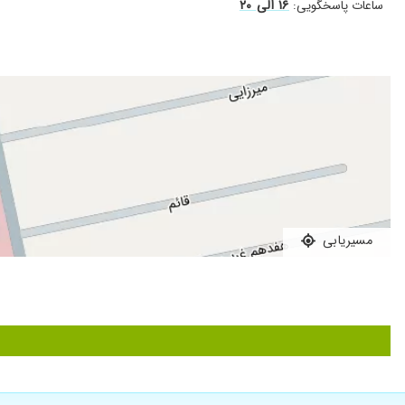
۱۶ الی ۲۰
ساعات پاسخگویی:
کیست بارتولن, پایپل, بیوبسی و نمونه برداری, ـ
پاپ اسمیر, معاینات و بررسی های دوره ای
مطب اصلی:
سعادت آباد، خیابان سرو غربی، خیابان بخشایش، ضلع شمالی بیمارستان عرفان خیابان میرزایی (۱۵ غربی)، پلاک ۹، بلوک غر
مسیریابی