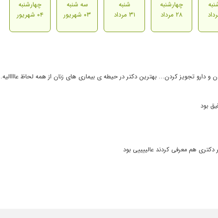
نبه
چهارشنبه
شنبه
سه شنبه
چهارشنبه
۲۸ مرداد
۳۱ مرداد
۰۳ شهریور
۰۴ شهریور
دارو تجویز کردن... بهترین دکتر در حیطه ی بیماری های زنان از همه لحاظ عاااالیه...
ق بود
 دکتری هم معرفی کردند عالییییی بود
بور
ون واقعا کاربلدن