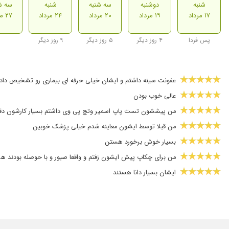
شنبه
دوشنبه
سه شنبه
شنبه
سه ش
۱۷ مرداد
۱۹ مرداد
۲۰ مرداد
۲۴ مرداد
۲۷ مرداد
پس فردا
۴ روز دیگر
۵ روز دیگر
۹ روز دیگر
عفونت سینه داشتم و ایشان خیلی حرفه ای بیماری رو تشخیص دادن و 
عالی خوب بودن
من پیششون تست پاپ اسمیر وتچ پی وی داشتم بسیار کارشون دقی
من قبلا توسط ایشون معاینه شدم خیلی پزشک خوبین
بسیار خوش برخورد هستن
من برای چکاپ پیش ایشون زفتم و واقعا صبور و با حوصله بودند هر
ایشان بسیار دانا هستند
خانم دکتر بسیار حاذق و باسواد هستند و با اخلاق عالی و دلسوز و ص
بارداری
من پریود نامنظم داشتم خداروشکر با درمان خانم دکتر خوب شدم ایش