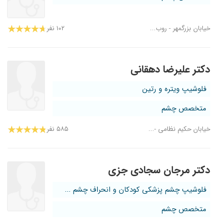
خیابان بزرگمهر - روب...
۱۰۲ نفر
دکتر علیرضا دهقانی
فلوشیپ ویتره و رتین
متخصص چشم
خیابان حکیم نظامی -...
۵۸۵ نفر
دکتر مرجان سجادی جزی
فلوشیپ چشم پزشکی کودکان و انحراف چشم ...
متخصص چشم