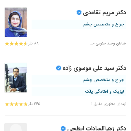
دکتر مریم تقاعدی
جراح و متخصص چشم
خیابان وحید جنوبی -...
۸۸ نفر
دکتر سید علی موسوی زاده
جراح و متخصص چشم
لیزیک و افتادگی پلک
ابتدای مطهری مقابل ا...
۲۴۵ نفر
دکتر زهراالسادات ابطحی