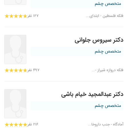
متخصص چشم
فلکه فلسطین - ابتدای...
۱۲۷ نفر
دکتر سیروس جلوانی
متخصص چشم
فلکه دروازه شیراز -...
۴۹۷ نفر
دکتر عبدالمجید خیام باشی
متخصص چشم
آمادگاه - جنب داروخا...
۲۱۶ نفر