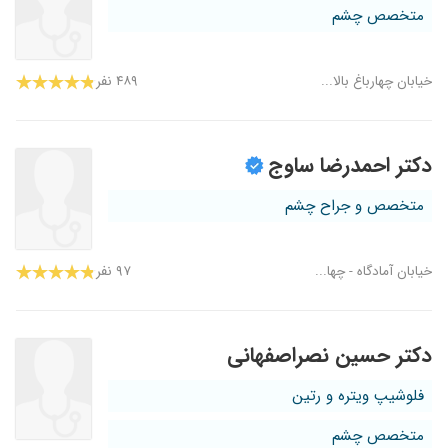
متخصص چشم
خیابان چهارباغ بالا...
۴۸۹ نفر
دکتر احمدرضا ساوج
متخصص و جراح چشم
خیابان آمادگاه - چها...
۹۷ نفر
دکتر حسین نصراصفهانی
فلوشیپ ویتره و رتین
متخصص چشم