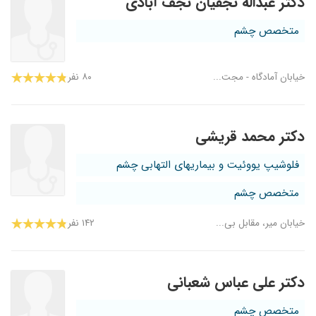
دکتر عبداله نجفیان نجف آبادی
متخصص چشم
خیابان آمادگاه - مجت...
۸۰ نفر
دکتر محمد قریشی
فلوشیپ یووئیت و بیماریهای التهابی چشم
متخصص چشم
خیابان میر، مقابل بی...
۱۴۲ نفر
دکتر علی عباس شعبانی
متخصص چشم