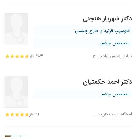
دکتر شهریار هنجنی
فلوشیپ قرنیه و خارج چشمی
متخصص چشم
خیابان شمس آبادی - چ...
۴۸۳ نفر
دکتر احمد حکمتیان
متخصص چشم
آمادگاه - جنب داروخا...
۹۲ نفر