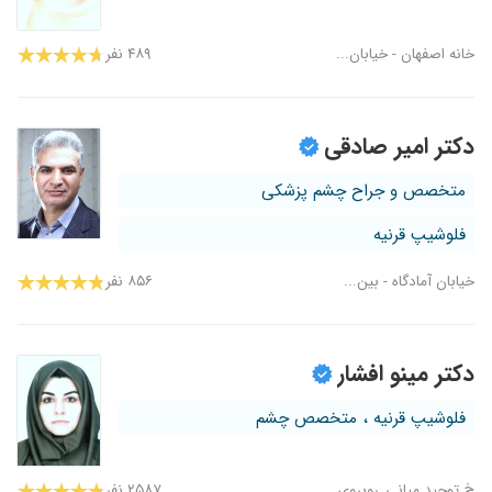
خانه اصفهان - خیابان...
۴۸۹ نفر
دکتر امیر صادقی
متخصص و جراح چشم پزشکی
فلوشیپ قرنیه
خیابان آمادگاه - بین...
۸۵۶ نفر
دکتر مینو افشار
فلوشیپ قرنیه ، متخصص چشم
خ توحید میانی_روبروی...
۲۵۸۷ نفر