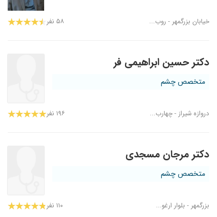
خیابان بزرگمهر - روب...
۵۸ نفر
دکتر حسین ابراهیمی فر
متخصص چشم
دروازه شیراز - چهارب...
۱۹۶ نفر
دکتر مرجان مسجدی
متخصص چشم
بزرگمهر - بلوار ارغو...
۱۱۰ نفر