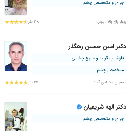
جراح و متخصص چشم
چهار باغ بالا ، روبر...
۳۸ نفر
دکتر امین حسین رهگذر
فلوشیپ قرنیه و خارج چشمی
متخصص چشم
اصفهان - خیابان آماد...
۲۱۱ نفر
دکتر الهه شریفیان
جراح و متخصص چشم