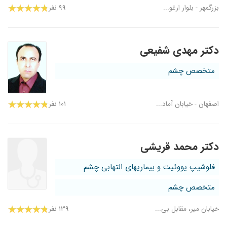
بزرگمهر - بلوار ارغو...
۹۹ نفر
دکتر مهدی شفیعی
متخصص چشم
اصفهان - خیابان آماد...
۱۰۱ نفر
دکتر محمد قریشی
فلوشیپ یووئیت و بیماریهای التهابی چشم
متخصص چشم
خیابان میر، مقابل بی...
۱۳۹ نفر