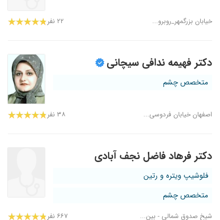
خیابان بزرگمهر_روبرو...
۲۲ نفر
دکتر فهیمه ندافی سیچانی
متخصص چشم
اصفهان خیابان فردوسی...
۳۸ نفر
دکتر فرهاد فاضل نجف آبادی
فلوشیپ ویتره و رتین
متخصص چشم
شیخ صدوق شمالی - بین...
۶۶۷ نفر