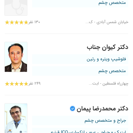
متخصص چشم
خیابان شمس آبادی - ک...
۱۳۰ نفر
دکتر کیوان جناب
فلوشیپ ویتره و رتین
متخصص چشم
چهارراه فلسطین - ابت...
۲۴۹ نفر
دکتر محمدرضا پیمان
جراح و متخصص چشم
لیزیک و جراحی عیوب انکساری،ICO قرنیه