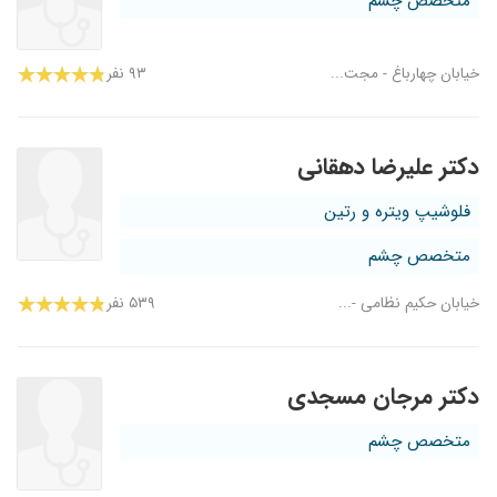
متخصص چشم
خیابان چهارباغ - مجت...
۹۳ نفر
دکتر علیرضا دهقانی
فلوشیپ ویتره و رتین
متخصص چشم
خیابان حکیم نظامی -...
۵۳۹ نفر
دکتر مرجان مسجدی
متخصص چشم