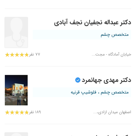
دکتر عبداله نجفیان نجف آبادی
متخصص چشم
خیابان آمادگاه - مجت...
۷۷ نفر
دکتر مهدی جهانمرد
متخصص چشم ، فلوشیپ قرنیه
اصفهان میدان ازادی،...
۱۸۹ نفر