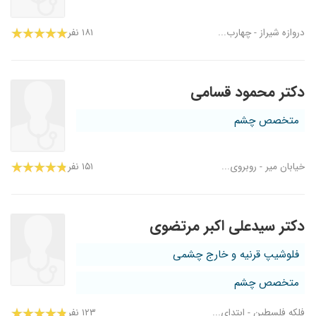
دروازه شیراز - چهارب...
۱۸۱ نفر
دکتر محمود قسامی
متخصص چشم
خیابان میر - روبروی...
۱۵۱ نفر
دکتر سیدعلی اکبر مرتضوی
فلوشیپ قرنیه و خارج چشمی
متخصص چشم
فلکه فلسطین - ابتدای...
۱۲۳ نفر