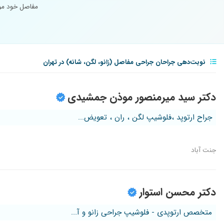
مفاصل خود موا
نوبت‌دهی جراحان جراحی مفاصل (زانو، لگن، شانه) در تهران
دکتر سید میرمنصور موذن جمشیدی
جراح ارتوپد ،فلوشیپ لگن ، ران ، تعویض...
جنت آباد
دکتر محسن استوار
متخصص ارتوپدی - فلوشیپ جراحی زانو و آ...