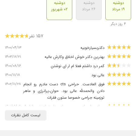
دوشنبه
دوشنبه
دوشنبه
۱۹ مرداد
۲۶ مرداد
۰۲ شهریور
۴ روز دیگر
۱۵۷ نفر
۱۴۰۰/۰۴/۱۳
دکتربسیارخوبیه
۱۴۰۳/۱۲/۲۱
بهترین دکتر خوش اخلاق وکارش عالیه
۱۴۰۰/۰۸/۱۶
کمر درد داشتم فعلا ام ار ای نوشتن
۱۴۰۰/۱۱/۱۸
عالی بود
۱۴۰۲/۱۱/۲۸
فوق العادست. حراحی cts دست مادرم رو انجام
دادن والحمدلله عالی بود. حوان،پرانرژی و ماهر
توزمینه جراحی خصوصا ستون فقرات
۱۴۰۱/۰۹/۰۴
تهران برای ارتوپدی و جراحی فقط ایشان را قبول
دارم
لیست کامل نظرات
۱۴۰۵/۰۳/۱۸
من ۴ سال مریض ایشونم عمل کردم ولی هنوز
تحت درمان هستم میسیرم به مطب دوره وبرای
ویزیت ومعاینه کلی هزینه میدم کاش زودتر درمان