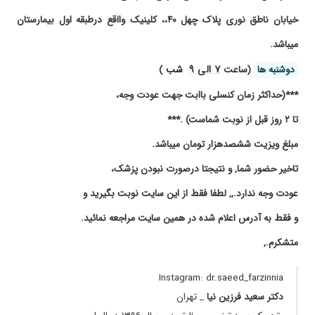
۱۴۰۰/۰۸/۲۹
عالی دست دخترم در رفته بود
استخوان
خیابان ناطق نوری پلاک چهل ۴۰،، کلینیک واiقع درطبقه اول بیمارستان
۱۴۰۰/۰۹/۲۷
بسیار عالی
مفاصل
میباشد.
۱۴۰۰/۰۶/۰۹
دکتر خیلی خوبی هستن
ستون فقرات
۷ الی ۹
دوشنبه ها
(ساعت
شب
)
۱۴۰۰/۰۷/۲۶
بنده عمل بازسازی رباط صلیبیaclتوسط دکتر انجام
*******
دادم و خیلی از کارشون راضی ام خدا عمر بابرکت
***(حداکثر زمان کنسلی باابت جهت عودت وجه،
با تشخیص و درمان تومورهای استخوانی
بهشون بده
*******
تا ۲ روز قبل از نوبت شماست) .***
۱۴۰۰/۰۶/۲۰
فعلا مشخص نیست
رتبه یک بورد ارتوپدی سال ۱۳۹۶ در ایران
مبلغ ویزیت ششصدهزار تومان میباشد.
۱۴۰۰/۰۳/۲۴
خوب بود
*محل طبابت در شهر تهران میباشد*
۱۴۰۵/۰۴/۱۵
عدم رضایت
تاخیر حضور شما, و نتیجتا درصورت نبودن پزشک،
nobat.ir/dr.saeedfarzinnia
۱۴۰۰/۰۷/۱۸
بسیار عالی و حاذق هستند
عودت وجه ندارد.,, لطفا فقط از این سایت نوبت بگیرید و
۱۴۰۰/۱۲/۱۶
دوسال پیش تا الان بیماری کیفوز پسرم تحت درمان
و فقط به آدرس اعلام شده در همین سایت مراجعه نمائید.
ایشان است و غوز خیلی کم شده
متشکرم.,
۱۴۰۱/۰۵/۰۷
مشکل ستون فقرات
۱۴۰۰/۰۸/۲۲
یک مرتبه مراجعه کردم برای مشکل کمر و ام آر آی
Instagram: dr.saeed_farzinnia
نوشتن
دکتر سعید فرزین نیا
_ تهران
۱۴۰۰/۱۱/۱۹
خوش اخلاق وخوش برخورد