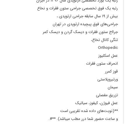
رتبه یک بورد تخصصی iارتوپدی سال ۱۳۹۶ در اایران
۱۴۰۰/۰۸/۱۸
تنگی کلانال نخاعی درحال درمان
رتبه یک فوق تخصصی جراحی ستون فقرات و نخاع
۱۴۰۰/۱۰/۰۴
یک جلسه مراجعه کردم هنوز درمان نشدم
بیش از ۱۹ سال سابقه جراحی ارتوپدی.،
۱۴۰۴/۱۱/۱۰
عمل دیسک گردن داشتم عالی بودن.. سپاس
جراحی‌های فوق پیچیده ارتوپدی در تهران
۱۴۰۴/۰۲/۲۱
سلام علیکم مشکل دیسک گردن داشتیم. ایشان با
جرااح ستون فقرات و دیسک گردن و دیسک کمر
تخصصی که داشتند عمل کردند و کارشون فوق
تنگی کانال نخاع،
العاده بود. دکتری با تخصص و با اخلاق و با
Orthopedic
شخصیتی هستند.
عمل اسکلیوز
۱۴۰۱/۰۵/۰۵
خیلی عالی بود
انحراف ستون فقرات
۱۴۰۱/۰۲/۲۶
بسیار عالی
قوز کمرر
۱۴۰۰/۰۵/۱۷
کیست عفونی درستون فقرات داشتم وقراره توسط
ورتبروپلاستی
اقای دکتر عمل بشم
سیمان
۱۴۰۰/۰۲/۲۳
عدم رضایت
تزریق مفصلی
۱۴۰۲/۱۱/۲۶
سلام بسیار عالی ابتدا معاینه و تشخیص را به خوبی
عمل فیوژن، کیفوز، سیاتیک
انجام میدهد .و بر اساس نتیجه آن اقدام مینماید
**(نوبت‌های داده شده تقریبی است
۱۴۰۱/۰۴/۲۸
مشکل درد کمر.تشخیص بسیار خوب
و ساعت حضور شما درر مطب میباشد). **#.
۱۴۰۴/۰۹/۰۶
عمل جراحی دیسک کمر داشتم