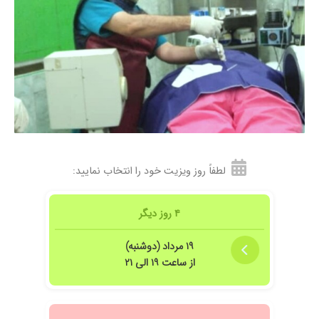
فرزین نیا قبول کردن که دوتا عمل همزمان انجام بده
و از زیر زانوی دخترم برداشت و به زانوی من پیوند
زد.خیلی راحت زانوم خم و راس میشه. ممنونم.
فاطمه سلطانی 53 ساله
۱۴۰۰/۰۸/۱۳
هزینه خرید تاندون مصنوعی زانو نداشتم و دکتر
لطف داشتن دو عمل برام انجام دادن و از پشت
زانوی دخترم برداشتن و به من پیوند زدن و الان
خیلی خوب راه میرم و زانوم خم و راست میکنم
ممنونم
۱۴۰۲/۱۲/۱۰
خیلی عالی بودن تشخیص دقیق و بسیار مهربان
لطفاً روز ویزیت خود را انتخاب نمایید:
۱۴۰۴/۰۳/۲۱
کمر مادرمو عمل کردن کارشون عالی بود
۱۴۰۴/۰۶/۱۱
مشکل من این است که بعداز عمل پیدا کردن ایشان
۴ روز دیگر
برایم معضل بزرگی روده است
۱۴۰۰/۰۵/۰۶
جواب ام ارای دارم
۱۹ مرداد (دوشنبه)
۱۴۰۳/۱۱/۱۰
از ساعت ۱۹ الی ۲۱
دیسک کمر
۱۴۰۰/۰۹/۱۶
دکترخوبی هست
۱۴۰۱/۱۱/۱۴
جراحیستونفقراتداشتمکارشونعالی