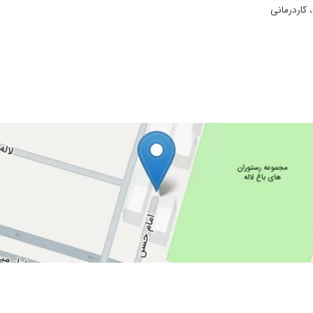
 کاردرمانی
زندگی راحتی دارند .خیلی دکتر خوب و حاذق و محترم ودلسوز وانسان واقعی هستند .خیل
تن و دکتر بسیار مهربان و دانایی هستن
ترو ببینی همش بالاسرتن
رستانی چمران پایم را عمل کردم میخهم کی پلاتین پایم در بیارم