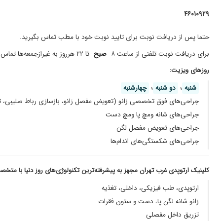
متخصص خبره در ارتوپد
۴۶۰۱۰۹۲۹
زانو ، عالی
تزریق ژل زانو
حتما پس از دریافت نوبت برای تایید نوبت خود با مطب تماس بگیرید.
عمل جراحی
برای دریافت نوبت تلفنی از ساعت ۸
صبح
تا ۲۲ هرروز به غیرازجمعه‌ها تماس بگیرید
بهترین جراح ارتوپدی، جراحیهای تعویض ژانوهام انجام شد توسط ایشان و جراحی تعویض مفصل لگن همسرم
روز‌های ویزیت:
دکتر خوبیه
شنبه
؛
دو شنبه
؛
چهارشنبه
گرفتگی عصب دست داشتم عمل کردن بسیار عالی خیلی ازشون را
جراحی‌های فوق تخصصی زانو (تعویض مفصل زانو، بازسازی رباط صلیبی، ترم
مشکل درد زانو دارم و به تازگی درمان را شروع کردم
جراحی‌های شانه ومچ پا ومچ دست
آسیب مچ ،ساعد، آرنج، پشت کتف بدلیل تصادف دکتر با انرژی و خوش
جراحی‌های تعویض مفصل لگن
مراجعه اولم بوده وهنوز نمیتونم اظهار نظر کنم
جراحی‌های شکستگی‌های اندام‌ها
عالی بود
عدم رضایت
کلینیک ارتوپدی غرب تهران مجهز به پیشرفته‌ترین تکنولوژی‌های روز دنیا با مت
پارگی مینسک داخلی زانوی راست اسم من صمد عالی ۶۴ سال داشتم دکتر بدون عمل معالجه کرد در حال حاظر خیلی خوبم. از همینجا عرض میکنم دکتر جان شپاس.
ارتوپدی، طب فیزیکی، داخلی، تغذیه
عدم رضایت
زانو.شانه.لگن.پا، دست و ستون فقرات
عدم رضایت
تزریق داخل مفصلی