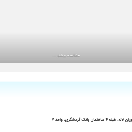
ر ماهرخ طاهری که واقعا ماهر و دلسوز بودن.خیلی زود نتیجه گرفتم.
دادند وخیلی براش وقت گذاشتند الان پسر من تحت درمان است وبه امید خدا نتیجه
میبره، وعاشق کارشه وبسیار دلسوزند
مشاهده بیشتر ...
 کارها پشت سر هم قبل از ویزیت دکتر انجام میشه، فقط معطلی زیاد داره. چند ساعتی
ریق در زانو بهتر هستند من هم برای مادر بزرگم دنبال راهی میگردم
انک گردشگری، واحد ۷