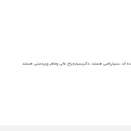
ده اند ،بسیارراضی هستند ،دکتربسیارجراح عالی وماهر وزبردستی هستند
 والان در تیم ملی به تمرینات ورزشیش برگشته و همه چی خوب پیش رفته،از دکتر رشاد