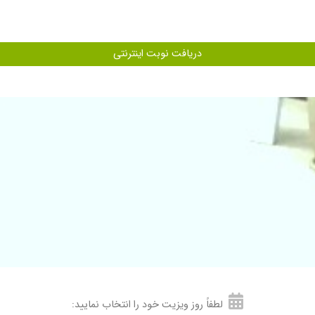
م
دریافت نوبت اینترنتی
خوش برخورد هستن ولی زمان ویزیت با نوبت دهی هماهنگ نیست
یص عالی. خوش بیان آرامش دهنده. دستت شفا دکتر
ی عالی بزرگترین قلب رو دارن ممنونم ازشون تا ابد
لطفاً روز ویزیت خود را انتخاب نمایید: