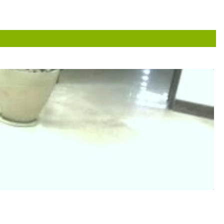
زانودرددارم
عدم رضایت
مشکل مینیسک و رباط دارم، فعلا ام آر آی گرفتم تا به دکتر نشان ده
عالی بودند
مشگل درد لگن وزانو دارم تحت درمان هستم
پوکی استخوان داشتم سرم کلسیم تجویز کردند
آرتروز دارم و فعلا تحت درمان هستم ایشان بسیار با حوصله و 
فوق العاده وقت گذاشتن
از اخلاق خوب دکتر نگو. که درد. را فراموش میکنی. ماشالله تشخ
عدم رضایت
بهترین هستن با اخلاق ترین و با معرفت ترین و با تشخیص عالی عال
عدم رضایت
گچ گیری پا
با اخلاق وبا حوصله
جراحی و تعویص مفصل زانو