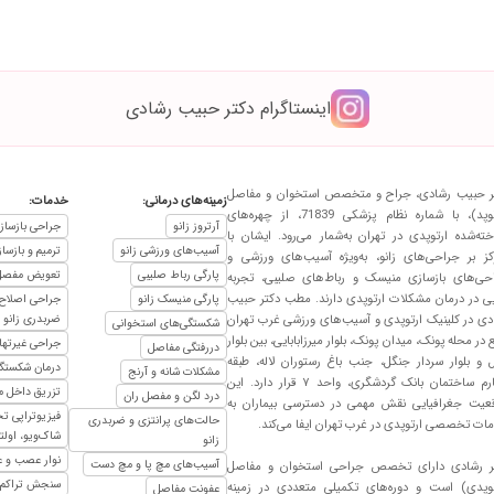
ان ورزش میکنند وخیلی خوب شده .بسیار ماهر هستند
اینستاگرام دکتر حبیب رشادی
ماه خیلی خوب شدند و زندگی بی درد وشادابی پدرم عطا کردند .متشکرم از این دکتر وان
ر حبیب رشادی، جراح و متخصص استخوان و مفاصل
زمینه‌های درمانی:
خدمات:
احی آرتروسکوپی قرار گرفتم از هرلحاظ راضی هستم. خدا به ایشان عمر با عزت بدهد
(ارتوپد)، با شماره نظام پزشکی 71839، از چهره‌های
آرتروز زانو
جراحی بازسازی
خته‌شده ارتوپدی در تهران به‌شمار می‌رود. ایشان با
آسیب‌های ورزشی زانو
ترمیم و بازس
کز بر جراحی‌های زانو، به‌ویژه آسیب‌های ورزشی و
پارگی رباط صلیبی
تعویض مفصل ز
حی‌های بازسازی منیسک و رباط‌های صلیبی، تجربه
ایی در درمان مشکلات ارتوپدی دارند. مطب دکتر حبیب
پارگی منیسک زانو
جراحی اصلاح 
دی در کلینیک ارتوپدی و آسیب‌های ورزشی غرب تهران
ضربدری زانو
شکستگی‌های استخوانی
 در محله پونک، میدان پونک، بلوار میرزابابایی، بین بلوار
جراحی غیرتها
دررفتگی مفاصل
 و بلوار سردار جنگل، جنب باغ رستوران لاله، طبقه
درمان شکستگی
مشکلات شانه و آرنج
چهارم ساختمان بانک گردشگری، واحد ۷ قرار دارد. این
تزریق داخل 
درد لگن و مفصل ران
عیت جغرافیایی نقش مهمی در دسترسی بیماران به
چند ماهی درد 
فیزیوتراپی ت
حالت‌های پرانتزی و ضربدری
ات تخصصی ارتوپدی در غرب تهران ایفا می‌کند.
تر رشادی مشورت کنند و روند درمان خود را ادامه دهند. متشکرم از دکتر رشادی و تیم د
شاک‌ویو، اولت
زانو
نوار عصب و ع
آسیب‌های مچ پا و مچ دست
ر رشادی دارای تخصص جراحی استخوان و مفاصل
سنجش تراکم 
توپدی) است و دوره‌های تکمیلی متعددی در زمینه
عفونت مفاصل