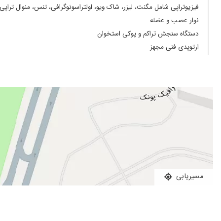
زانوعع
فیزیوتراپی شامل مگنت، لیزر، شاک ویو، اولتراسونوگرافی، تنس، منوال تراپی،
بی حسی پا
نوار عصب و عضله
بسیارعالی هستند .جراحی زانوی مادرم را انجام داده اند که خیلی 
دستگاه سنجش تراکم و پوکی استخوان
ارتوپدی فنی مجهز
پروسه درمان کامل نشده
عدم رضایت
برای عمل شونه مادربزرگم رفته بودیم دکتر بسیار کاربلد و حاذقی هس
فعلا هیچ نتیجه ای نگرفتیم در حال معالجیم نتیجه گرفتم خبر میدم
ایشان معرفی شدند.
هنوز کامل تشخصی ندادند ولی رفتار دستیارا خیلی بده نمیذارن دک
سلام ارزی آدب خدمت شما جنابی دوکتور مدتی یک سال میشه تو بیما
بسیار عالی
عمل رباط
مسیریابی
بسیار دکتر خوبی هستن
مکتنات
خدا خیرشون بده ایشون واقعا منو از درد زانو هام نجات دادن