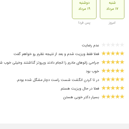
شنبه
دوشنبه
۱۷ مرداد
۱۹ مرداد
امروز
پس فردا
عدم رضایت
فعلا فقط ویزیت شدم و بعد از نتیجه نظرم رو خواهم گفت
جراحی زانوهای مادرم را انجام دادند وپروتز گذاشتند وخیلی خوب ش
خوب بود
در تا کردن انگشت شست راست دچار مشگل شده بودم.
فعلا در حال ویزیت هستم
بسیار دکتر خوبی هستن
جراحی رباط صلیبی ومینیسک دخترم انجام شد به وسیله دکتر رشادی
من معرفی کرد
بسیار عالی