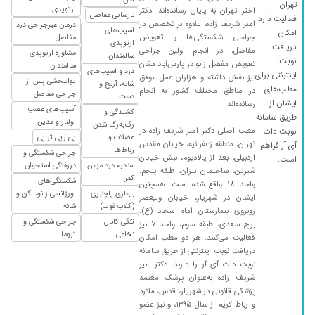
تهران
۱۴۰۱/۰۵/۱۲
کمردرد داشتم الان بهتر شده
ارتوپدی
اختر تهران به پایان رسانده‌اند. دکتر
نارسایی مفاصل
فعالیت دارد.
امیر شریف زاده، علاوه بر تخصص در
درمان غیرجراحی درد
۱۴۰۱/۰۷/۲۶
تعویض مفصل زانو
آسیب‌های
امکان
جراحی شکستگی‌ها و تعویض
مفاصل
ارتوپدی
دریافت
مفاصل، در انجام اولین جراحی
۱۴۰۰/۰۶/۱۴
درد زانو
مشاوره ارتوپدی
سالمندان
نوبت
تعویض مفصل زانو در پارس‌آباد مغان
سالمندان
درد و آسیب‌های
۱۴۰۱/۰۹/۳۰
خیلی خوب و راضیم
اینترنتی برای
نیز نقش داشته و هزاران عمل موفق
توانبخشی پس از
شانه، آرنج و
مطب‌های
در مناطق مختلف کشور به انجام
۱۳۹۹/۱۱/۲۸
خوب بود
جراحی مفاصل
دست
ایشان از
رسانده‌اند.
آسیب‌های عصب
کشیدگی و
۱۴۰۰/۰۴/۱۴
نتیجه رضایت بخش بود
طریق سامانه
اولنار و مدین
رگ‌به‌رگ شدن
مطب اصلی دکتر امیر شریف زاده در
نوبت دات
۱۳۹۹/۱۱/۲۹
آسیب از ناحیه مچ دست کشیدگی رباط
عضلات و
پی‌آر‌پی تراپی
تهران، منطقه زعفرانیه، خیابان مقدس
آی آر فراهم
رباط‌ها
جراحی شکستگی و
۱۴۰۱/۰۵/۰۳
خیلی عالی
اردبیلی، بعد از پالادیوم، نبش خیابان
است.
سندرم درد مزمن
دررفتگی استخوان
شیرین، ساختمان بیزان، طبقه پنجم،
۱۴۰۴/۰۸/۱۱
مادرم عمل زانو داشتن و بسیار راضی
کمر
شکستگی‌های
واحد ۱۸ واقع شده است. همچنین
بیماری پاچنبری
اورژانسی زانو، لگن و
ایشان در شهریار، خیابان ولیعصر
۱۳۹۹/۰۶/۳۱
جراحی خوب
(کلاب فوت)
شانه
روبروی بیمارستان امام سجاد (ع)،
۱۴۰۰/۱۰/۱۸
دردزانوداشتم
تنگی کانال
جراحی شکستگی و
برج سعدی، طبقه سوم، واحد ۷ نیز
نخاعی
تروما
فعالیت می‌کنند. هر دو مطب امکان
۱۴۰۱/۰۳/۰۱
تاندوم
دریافت نوبت اینترنتی از طریق سامانه
۱۴۰۰/۰۷/۱۹
خیلی عالی خوش برخورد
نوبت دات آی آر را دارند. دکتر امیر
شریف زاده به‌عنوان پزشک معتمد
۱۴۰۰/۰۳/۰۱
عمل پاهای مادرم
پزشکی قانونی در شهریار، قدس، ملارد
۱۴۰۱/۰۲/۲۹
و رباط کریم از سال ۱۳۹۵، و نیز عضو
دیسک کمر داشتم خدارا شکر با دارو های خوب