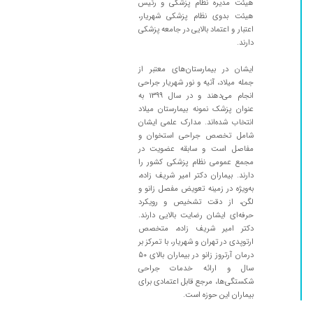
هیئت مدیره نظام پزشکی و رئیس
بهترین نتیجه را داد...ممنونم
هیئت بدوی نظام پزشکی شهریار،
۱۴۰۰/۰۳/۱۱
زانو درد خداروشکر بهتر شدم
اعتبار و اعتماد بالایی در جامعه پزشکی
دارند.
۱۴۰۰/۰۲/۲۱
گرفتگی کتف ومچ پا داشتم ،به لطف خدا با وزیت
آقای دکتر شریف زاده خوب شدم .خداوند خیرشان
ایشان در بیمارستان‌های معتبر از
بدهد
جمله میلاد، آتیه و نور شهریار جراحی
انجام می‌دهند و در سال ۱۳۹۹ به
۱۴۰۰/۰۱/۲۴
درد زانو داشتم.با تزریق ژل بهتر شدم
عنوان پزشک نمونه بیمارستان میلاد
۱۴۰۰/۱۲/۰۲
درد ارنج و سیاتیک
انتخاب شده‌اند. مدارک علمی ایشان
شامل تخصص جراحی استخوان و
۱۴۰۴/۱۲/۰۹
آقای دکتر عالی هستن ولی مطب خیلی شلوغه مادر
مفاصل است و سابقه عضویت در
من عمل کردن مشکلی نداره
مجمع عمومی نظام پزشکی کشور را
دارند. بیماران دکتر امیر شریف زاده،
۱۴۰۴/۰۸/۱۸
درمان زانو
به‌ویژه در زمینه تعویض مفصل زانو و
۱۴۰۰/۰۴/۰۶
دکتر خوبی هستند تشخیص ودرمان خوبی دارن
لگن، از دقت تشخیص و رویکرد
حرفه‌ای ایشان رضایت بالایی دارند.
۱۴۰۱/۰۲/۰۹
با یک دوره
دکتر امیر شریف زاده، متخصص
۱۴۰۰/۰۱/۱۴
بسیار خوب
ارتوپدی در تهران و شهریار، با تمرکز بر
درمان آرتروز زانو در بیماران بالای ۵۰
۱۴۰۱/۰۳/۰۹
فوق العاده عالی
سال و ارائه خدمات جراحی
۱۴۰۱/۰۳/۳۱
شکستگی‌ها، مرجع قابل اعتمادی برای
خوب بود من پس
بیماران این حوزه است.
۱۴۰۰/۱۰/۰۳
جراحی دست عالی هستن