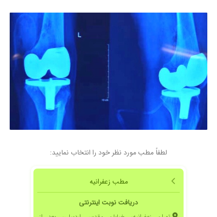
۱۴۰۰/۰۱/۱۸
ارتوپد دست خوب بود
۱۴۰۰/۰۵/۲۲
درمان درد رانو هنوز در حال درمانم
۱۴۰۰/۰۲/۱۵
بینظیره واقعا دکتر خوبیه
۱۴۰۰/۰۹/۱۰
راضی هستم
۱۳۹۹/۱۱/۲۹
فعلا ام آر آی دادم ولی کلا محترم و پرانرژی هستن
۱۴۰۰/۰۴/۲۳
عدم رضایت
۱۴۰۴/۰۸/۰۲
مشکل آرتروز شدیدزانو و پرانتزی زانو دارم بعداز
ویزیت توسط ایشان نوبت عمل تعویض مفصل هر
دو زانو داده شده.
۱۴۰۰/۱۰/۱۸
بسیار عالی
۱۳۹۹/۱۲/۰۳
عمل زانو داشتم،نتیجه خیلی خوب بود
لطفاً مطب مورد نظر خود را انتخاب نمایید:
۱۳۹۸/۰۲/۱۷
خیلی خیلی خوب
۱۴۰۰/۰۱/۲۸
تنگی کانال عصب در مچ دست داشتم ودرد
مطب زعفرانیه
بسیاروبیحسی دردست وناتوانی در دوختن ونوشتن
دریافت نوبت اینترنتی
و...توسط ایشون معاینه شدم وبا تشخیص به موقع
در 16 تیر 99 عمل شدم واینک هیچگونه درد درهیچ
تهران زعفرانیه، خیابان مقدس اردبیلی، بعد از