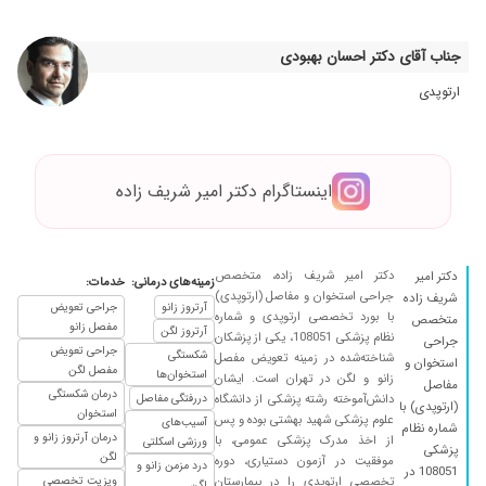
۱۴۰۱/۰۴/۲۷
عمل ترقوه داشتم واقعا کارشون عالی ،خداقوت
بهشون میگم
جناب آقای دکتر احسان بهبودی
۱۴۰۰/۱۲/۲۲
کمر درد داشتم و خوب شدم
ارتوپدی
۱۴۰۵/۰۴/۲۹
برای عمل زانو بهمون مشاوره دادن و برخورد خوبی
داشتن
۱۴۰۰/۰۱/۱۸
عالی یه دکتر فوقلاده متخصص ارتوپدی است
اینستاگرام دکتر امیر شریف زاده
۱۴۰۱/۰۹/۱۲
عمل زانو
۱۴۰۱/۰۵/۰۹
عالی بود
۱۴۰۰/۱۰/۲۸
زانودردداشتم یکی ازپاهام خوب شده دیگری نه
دکتر امیر شریف زاده، متخصص
دکتر امیر
زمینه‌های درمانی:
خدمات:
جراحی استخوان و مفاصل (ارتوپدی)
شریف زاده
۱۴۰۱/۰۴/۱۳
عدم رضایت
آرتروز زانو
جراحی تعویض
با بورد تخصصی ارتوپدی و شماره
متخصص
مفصل زانو
آرتروز لگن
۱۴۰۰/۱۲/۲۲
نظام پزشکی 108051، یکی از پزشکان
پشت پام درد می کرد خوب شدم.
جراحی
جراحی تعویض
شکستگی
شناخته‌شده در زمینه تعویض مفصل
استخوان و
۱۴۰۴/۰۹/۰۴
زانو درد شدید
مفصل لگن
استخوان‌ها
زانو و لگن در تهران است. ایشان
مفاصل
درمان شکستگی
دانش‌آموخته رشته پزشکی از دانشگاه
دررفتگی مفاصل
۱۴۰۰/۰۷/۲۷
تورم پاشنه
(ارتوپدی) با
استخوان
علوم پزشکی شهید بهشتی بوده و پس
آسیب‌های
شماره نظام
۱۴۰۱/۰۴/۲۴
دیسک کمر
درمان آرتروز زانو و
از اخذ مدرک پزشکی عمومی، با
ورزشی اسکلتی
پزشکی
لگن
موفقیت در آزمون دستیاری، دوره
درد مزمن زانو و
۱۴۰۴/۰۸/۲۱
زانو درد
108051 در
تخصصی ارتوپدی را در بیمارستان
ویزیت تخصصی
لگن