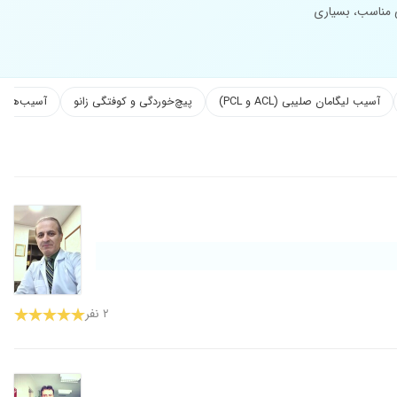
 مناسب، بسیاری
آسیب لیگامان صلیبی (ACL و PCL)
پیچ‌خوردگی و کوفتگی زانو
آسیب‌های ت
۲ نفر