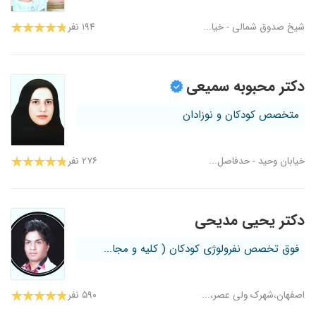
شیخ صدوق شمالی - خیا...
۱۹۴ نفر
دکتر محبوبه سمیعی
متخصص کودکان و نوزادان
خیابان وحید - حدفاصل...
۲۷۶ نفر
دکتر یحیی مدیحی
فوق تخصص نفرولوژی کودکان ( کلیه و مجا...
اصفهان،شهرک ولی عصر،...
۵۹۰ نفر