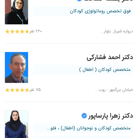
فوق تخصص روماتولوژی کودکان
دروازه شیراز. بلوار...
۲۶۰ نفر
دکتر احمد فشارکی
متخصص کودکان ( اطفال )
خیابان بزرگمهر - روب...
۷۵ نفر
دکتر زهرا پارساپور
متخصص کودکان و نوجوانان (اطفال) ، فلو...