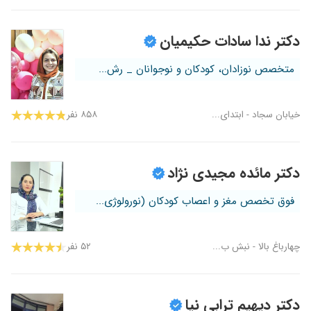
دکتر ندا سادات حکیمیان
متخصص نوزادان، کودکان و نوجوانان _ رش...
خیابان سجاد - ابتدای...
۸۵۸ نفر
دکتر مائده مجیدی نژاد
فوق تخصص مغز و اعصاب کودکان (نورولوژی...
چهارباغ بالا - نبش ب...
۵۲ نفر
دکتر دیهیم ترابی نیا