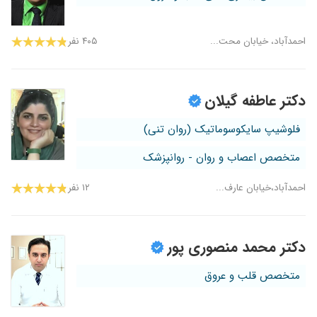
احمدآباد، خیابان محت...
۴۰۵ نفر
دکتر عاطفه گیلان
فلوشیپ سایکوسوماتیک (روان تنی)
متخصص اعصاب و روان - روانپزشک
احمدآباد،خیابان عارف...
۱۲ نفر
دکتر محمد منصوری پور
متخصص قلب و عروق