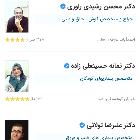
دکتر محسن رشیدی راوری
جراح و متخصص گوش ، حلق و بینی
احمدآباد، عارف ۱، سا...
۳۷۸ نفر
دکتر ثمانه حسینعلی زاده
متخصص بیماریهای کودکان
خیابان کوهسنگی،،میدا...
۱۳۲ نفر
دکتر علیرضا تولائی
متخصص بیماری های قلب و عروق