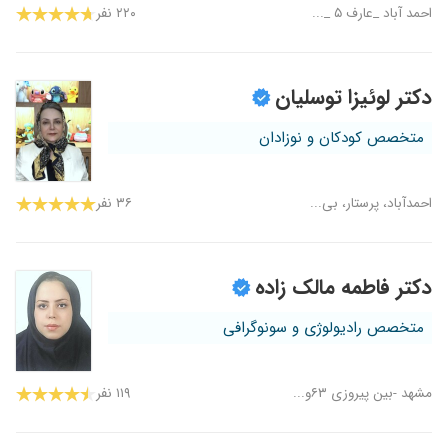
احمد آباد _عارف ۵ _...
۲۲۰ نفر
دکتر لوئیزا توسلیان
متخصص کودکان و نوزادان
احمدآباد، پرستار، بی...
۳۶ نفر
دکتر فاطمه مالک زاده
متخصص رادیولوژی و سونوگرافی
مشهد -بین پیروزی ۶۳و...
۱۱۹ نفر