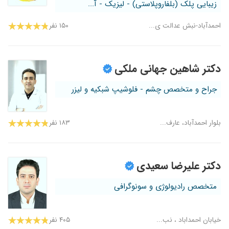
زیبایی پلک (بلفاروپلاستی) - لیزیک - آ...
احمدآباد-نبش عدالت ی...
۱۵۰ نفر
دکتر شاهین جهانی ملکی
جراح و متخصص چشم - فلوشیپ شبکیه و لیزر
بلوار احمدآباد، عارف...
۱۸۳ نفر
دکتر علیرضا سعیدی
متخصص رادیولوژی و سونوگرافی
خیابان احمداباد ، نب...
۴۰۵ نفر