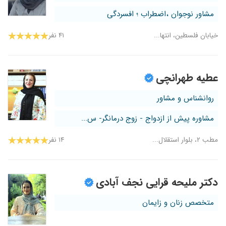
مشاور نوجوان ،اضطراب ؛ افسردگی
خیابان فلسطین، انتها...
۴۱ نفر
عطیه طهرانچی
روانشناس و مشاور
مشاوره پیش از ازدواج - زوج درمانگر- س...
مطب ۲، بلوار استقلال...
۱۴ نفر
دکتر ملیحه قرایی نجف آبادی
متخصص زنان و زایمان