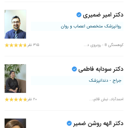
دکتر امیر ضمیری
روانپزشک متخصص اعصاب و روان
کوهسنگی 8 - روبروی د...
۳۱۵ نفر
دکتر سودابه فاطمی
جراح - دندانپزشک
احمدآباد، نبش قائم،...
۲۰ نفر
دکتر الهه روشن ضمیر