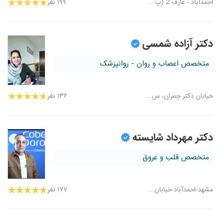
احمدآباد - عارف 2 (پ...
۱۹۹ نفر
دکتر آزاده شمسی
متخصص اعصاب و روان - روانپزشک
خیابان دکتر چمران، س...
۱۳۶ نفر
دکتر مهرداد شایسته
متخصص قلب و عروق
مشهد-احمدآباد-خیابان...
۱۷۷ نفر