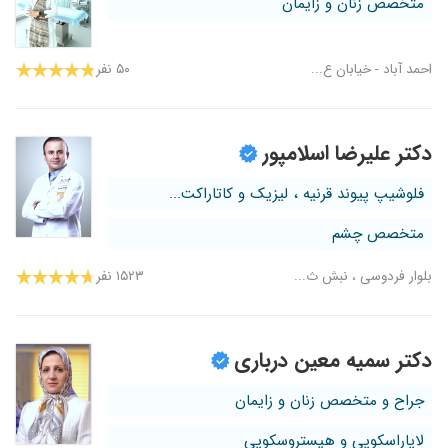
متخصص زنان و زایمان
احمد آباد - خیابان ع...
۵۰ نفر
دکتر علیرضا اسلامپور
فلوشیپ پیوند قرنیه ، لیزیک و کاتاراکت...
متخصص چشم
بلوار فردوسی ، نبش ث...
۱۵۲۳ نفر
دکتر سمیه معین درباری
جراح و متخصص زنان و زایمان
لاپاراسکوپی و هیستروسکوپی