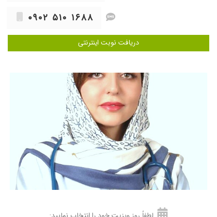
۱۴۰۳/۰۹/۱۶
خیلی دکتر مهربون و با دقتی هستن من که خیلی
۰۹۰۲ ۵۱۰ ۱۶۸۸
راضی بود پسرم سرفه هاش کهنه شده بود
خداروشکر دست خانم دکتر سبک بود
۱۴۰۴/۰۲/۲۴
برای سرماخوردگی پیش ایشون رفتیم، قبلش هم
دریافت نوبت اینترنتی
پیش دکتر دیگه ای رفته بودم اما حال بچه ام بهتر
نشده بود اما با تجویز درست و داروهایی که به
پسرم دادن حالش بهتر شده
۱۴۰۳/۰۹/۰۵
خیلی دکتر خوب هستی
۱۴۰۴/۰۵/۲۶
کمبود وزن
۱۴۰۳/۰۳/۱۲
خانم دکتر عالین خوش برخورد و مهربون ️️
۱۴۰۳/۰۹/۱۶
من دخترم بیمار ایشون بود. خانم دکتر بسیار با
اخلاق و با سواد هستن و با تشخیص و درمان
درستشون دختر من خوب شدن
۱۴۰۴/۰۳/۰۶
برای دخترانم
۱۴۰۳/۰۳/۲۳
عدم رضایت
۱۴۰۳/۰۸/۰۶
عالی بودن بهترین متخصص اطفالی ک تا حالا
رفتمم
لطفاً روز ویزیت خود را انتخاب نمایید: