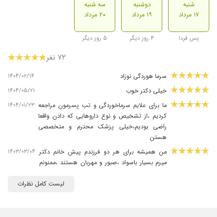
شنبه
دوشنبه
سه شنبه
۱۷ مرداد
۱۹ مرداد
۲۰ مرداد
پس فردا
۴ روز دیگر
۵ روز دیگر
۷۲ نفر
۱۴۰۴/۰۲/۱۴
سرما هوردگی نوزاد
۱۴۰۴/۰۵/۲۱
خیلی دکتر خوب
۱۴۰۴/۰۱/۲۳
ما برای علایم سرماخوردگی و تب پسرمون مراجعه
کردیم ،از تشخیص و نوع داروهایی که دادن واقعا
راضی بودیم،خیلی پزشک محترم و متخصصی
هستن
۱۴۰۳/۰۳/۰۴
من همیشه برای هر دو فرزندم پیش خانم دکتر
میرم بسیار باسواد ،صبور و مهربان هستند ،ممنونم
ازشون
لیست کامل نظرات
۱۴۰۴/۰۳/۱۹
برای درمان یبوست مزمن پسرم تحت نظر خانم
دکتر هست و نتیجه عالی گرفتیم باسواد ،مهربون و
با حوصله هستن و برای والدین توضیح کامل میدن