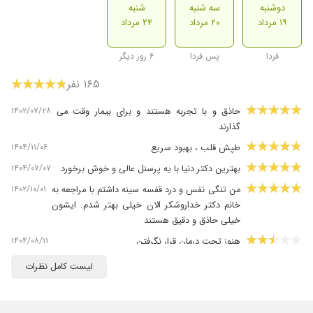
دوشنبه
سه شنبه
شنبه
۱۹ مرداد
۲۰ مرداد
۲۴ مرداد
فردا
پس فردا
۶ روز دیگر
۱۶۵ نفر
۱۴۰۲/۰۷/۲۸
حاذق و با تجربه هستند و برای بیمار وقت می
گذارند
۱۴۰۴/۱۱/۰۶
طپش قلب ، بهبود سریع
۱۴۰۴/۰۷/۰۷
بهترین دکتر دنیا با یه پرسنل عالی و خوش برخورد ️
۱۴۰۲/۱۰/۰۱
من تنگی نفس و درد قفسه سینه داشتم با مراجعه به
خانم دکتر خداروشکر الان خیلی بهتر شدم. ایشون
خیلی حاذق و دقیق هستند
۱۴۰۴/۰۸/۱۱
هنوز تحت درمان قرار نگرفتن
۱۴۰۴/۱۲/۱۴
بسیار دکتر حرفه ای هستند ایشون ، با حوصله وقت
لیست کامل نظرات
میزارن در معاینات من که خیلی راضی هستم
۱۴۰۴/۱۱/۲۱
سلام وقت بخیر من پیش خانم دکتر ملیحه لایقیان