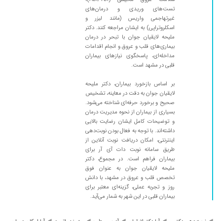
تست‌های وریدی و درمان‌های
۱۴۰۴/۱۰/۱۷
بسیار محترم و با علم ،خیلی در کارشون وارد هستن
غیرتهاجمی واریس (مانند لیزر و
واقعا ممنونم ازشون
اسکلروتراپی) به ایشان مراجعه کنند. دکتر
۱۴۰۳/۰۷/۰۹
به علت نوسان درفشارخون ودرد قفسه ی سینه به
ملیحه لایقیان جوان با تبحر در درمان
بیماری‌های قلب و عروق و انجام اقدامات
خانم دکتر لایقیان مراجعه کردم باتوجه به نوار قلب
مداخله‌ای، پاسخگوی نیازهای بیماران
واکوی قلب که انجام دادن تشخیص گرقتگی عروق
قلبی در مشهد است.
رو دادند و بعد از آنژیوپلاستی خداروشکر حالم
خیلیی خوب شد. خانوم دکتر بسیار صبور و دلسوز
بر اساس بازخورد بیماران، دکتر ملیحه
بودند. با تشکر از ایشون و خدمات خوبشون در
لایقیان جوان به دقت در معاینه، تشخیص
مطب.
صحیح و برخورد حرفه‌ای شناخته می‌شود.
بسیاری از بیماران از نحوه مدیریت درمان
۱۴۰۲/۰۷/۲۵
خانم برای ما آنژیو انجام دادند و الآنم تحت نظر
و توضیحات کامل ایشان رضایت بالایی
ایشان هستیم و ایشان پزشک حاذقی هستند
داشته‌اند. با توجه به فعال بودن نوبت‌دهی
اینترنتی، امکان دریافت نوبت آنلاین از
۱۴۰۲/۰۸/۲۴
توسط ایشون آنژیو شدم بسیار صبور وباحوصله
طریق سامانه نوبت دات آی آر برای
هستن
بیماران فراهم است. در مجموع، دکتر
۱۴۰۲/۰۷/۰۷
بسیار با تجربه و با معلومات هستند من برای مشکل
ملیحه لایقیان جوان به عنوان فوق
تخصص قلب و عروق در مشهد، با دانش
قلبی به ایشان مراجعه کردم ولی با معاینه ایشان
روز و تجربه عملی، گزینه‌ای معتبر برای
متوجه شدم که به یک بیماری سیستم خودایمنی
بیماران قلبی در این شهر به شمار می‌آید.
مبتلا هستم و تحت درمان هستم به خاطر
تشخیص درست از ایشان ممنونم