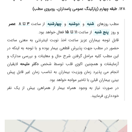
درمانهای غیر تهاجمی بیماریهای واریس (لیزر، اسکلروتراپی و...)
بسیار با حوصله و دقیق همه داروهای من رو بررسی
۱۲۸. طبقه چهارم.(پارکینگ عمومی پاسداران، روبروی مطب)
نوبت دهی به صورت تلفنی و اینترنتی انجام می گردد.
کرد و با انجام اکو و تجویز یک قرص خیال من رو
راحت کردن. هم خود خانم دکتر هم محیط مطب و
۳ تا ۸
مطب روز‌های
شنبه
و
دوشنبه
و
چهارشنبه
از ساعت
عصر
پرسنل بسیار آرامشبخش هستند
۱۱ تا ۱۵
و روز
پنج شنبه
از ساعت
فعال خواهد بود.
۱۴۰۵/۰۳/۳۰
سلام خیلی با حوصله و مهربان بودن ایشون
قابل توجه بیماران عزیز ساعت اخذ نوبت اینترنتی به معنی ساعت
۱۴۰۲/۰۶/۲۸
بسیار عالی هستند
حضور در مطب جهت پذیرش قطعی بیمار بوده و با توجه به اینکه در
۱۴۰۴/۰۱/۰۴
با سلام من برای فشار خونم به سرکار خانم دکتر
این مطب کلیه مراحل گرفتن شرح حال و معاینات و بررسی مدارک و
مراجعه کردم بسیار دکتری حاذق و دانایی هستند با
نصف قرص فشارم تنظیم شده و هیچ مشکلی ندارم
آزمایشات و همچنین اکوی قلب توسط شخص
دکتر ملیحه
لایقیان
من هم پیشنهاد میکنم که یک بارم شده به این دکتر
انجام می پذیرد زمان ویزیت بیماران به تناسب زمان غیر قابل پیش
مراجعه کنید
بینی بیماران قبلی با تاخیر مواجه خواهد بود.
۱۴۰۳/۰۳/۰۵
نداشتم د
در صورت نیاز به وجود همراه بیمار از همراهی بیش از یک نفر
۱۴۰۳/۰۷/۲۰
بسیار عالی و با سواد هستند سالها هست که تحت
خودداری فرمایید.
نظر ایشان هستم و آنژیو شدم پزشک فوق تخصص
و فوق الاده ای هستند
۱۴۰۴/۱۱/۱۱
مشکل فشار خون مادرم و فعلا در حال تنظیم هست
و تا حدود زیادی تنظیم شده
۱۴۰۴/۰۸/۱۲
داکتر با احساس و باتجربه است با مریض درست