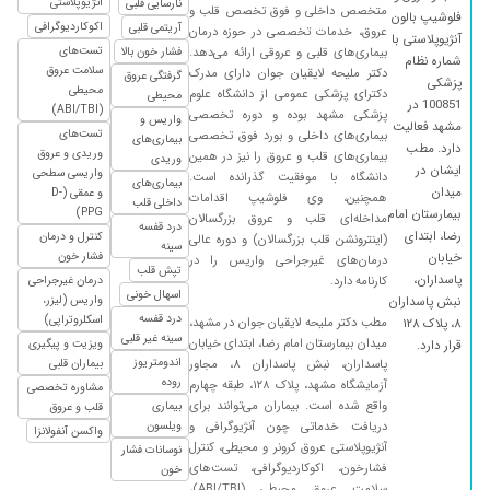
آنژیوپلاستی
نارسایی قلبی
متخصص داخلی و فوق تخصص قلب و
۱۴۰۳/۰۴/۳۰
خانم دکتر عالی بودن و با آرامش همه چیز رو
فلوشیپ بالون
اکوکاردیوگرافی
آریتمی قلبی
عروق، خدمات تخصصی در حوزه درمان
آنژیوپلاستی با
توضیح دادن و به حرفام گوش کردن فقط زمان
تست‌های
بیماری‌های قلبی و عروقی ارائه می‌دهد.
فشار خون بالا
شماره نظام
انتظار خیلی طولانی شد که با توجه به تعداد بیماران
سلامت عروق
دکتر ملیحه لایقیان جوان دارای مدرک
گرفتگی عروق
پزشکی
زیاد طبیعیه
محیطی
دکترای پزشکی عمومی از دانشگاه علوم
محیطی
100851 در
(ABI/TBI)
پزشکی مشهد بوده و دوره تخصصی
۱۴۰۴/۰۸/۰۸
واریس و
خوب بوده و به ما کمک کرده است
مشهد فعالیت
تست‌های
بیماری‌های داخلی و بورد فوق تخصصی
بیماری‌های
دارد. مطب
۱۴۰۴/۰۷/۲۱
سلام بسیار عالی و کار بلد و متین
وریدی و عروق
بیماری‌های قلب و عروق را نیز در همین
وریدی
ایشان در
واریسی سطحی
دانشگاه با موفقیت گذرانده است.
بیماری‌های
۱۴۰۴/۱۱/۲۰
بسیار دکتر حاذق و باسوادی هستند مراجعه به
میدان
و عمقی (D-
همچنین، وی فلوشیپ اقدامات
داخلی قلب
ایشون رو حتما بهتون توصیه می کنم
PPG)
بیمارستان امام
مداخله‌ای قلب و عروق بزرگسالان
درد قفسه
رضا، ابتدای
کنترل و درمان
(اینترونشن قلب بزرگسالان) و دوره عالی
۱۴۰۴/۰۹/۲۸
سلام علیکم خیل
سینه
فشار خون
خیابان
درمان‌های غیرجراحی واریس را در
تپش قلب
۱۴۰۵/۰۵/۱۲
خانم دکتر با حوصله مشکل من رو بررسی و
پاسداران،
کارنامه دارد.
درمان غیرجراحی
اسهال خونی
اورژانسی با استفاده از معرفی نامه کار من رو انجام
واریس (لیزر،
نبش پاسداران
درد قفسه
اسکلروتراپی)
مطب دکتر ملیحه لایقیان جوان در مشهد،
۸، پلاک ۱۲۸
دادند و تشخیص ایشان عالی بود
سینه غیر قلبی
میدان بیمارستان امام رضا، ابتدای خیابان
ویزیت و پیگیری
قرار دارد.
۱۴۰۴/۰۷/۲۷
تپش قلب داشتم با تجویزایشون خوب شدم
اندومتریوز
پاسداران، نبش پاسداران ۸، مجاور
بیماران قلبی
روده
آزمایشگاه مشهد، پلاک ۱۲۸، طبقه چهارم
مشاوره تخصصی
۱۴۰۲/۱۰/۲۵
بسیار دکتر عالی و در حرفه خود فوق تخصص.
واقع شده است. بیماران می‌توانند برای
بیماری
قلب و عروق
مهربان و در یک نسخه مشکل ما حل شد.
دریافت خدماتی چون آنژیوگرافی و
ویلسون
واکسن آنفولانزا
۱۴۰۴/۱۱/۲۷
خیلی خوب و مهربان و دقیق بودند
آنژیوپلاستی عروق کرونر و محیطی، کنترل
نوسانات فشار
فشارخون، اکوکاردیوگرافی، تست‌های
خون
۱۴۰۳/۰۱/۱۸
بسیار انسان شریف
سلامت عروق محیطی (ABI/TBI)،