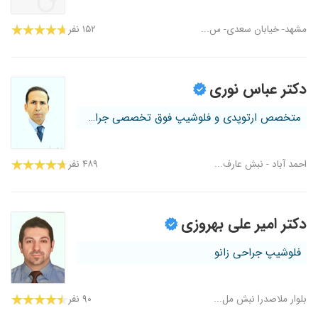
مشهد- خیابان سعدی- س...
۱۵۲ نفر
دکتر عباس نوری
متخصص ارتوپدی و فلوشیپ فوق تخصصی جراح...
احمد آباد - نبش عارف...
۴۸۹ نفر
دکتر امیر علی بهروزی
فلوشیپ جراحی زانو
بلوار ملاصدرا نبش مل...
۹۰ نفر