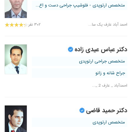
متخصص ارتوپدی - فلوشیپ جراحی دست و اع...
احمد آباد عارف یک سا...
۳۰۲ نفر
دکتر عباس عیدی زاده
متخصص جراحی ارتوپدی
جراح شانه و زانو
احمدآباد _ عارف 2 _...
دکتر حمید قاضی
متخصص ارتوپدی