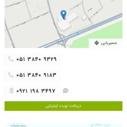
۱۴۰۴/۰۷/۰۱
دکتر خوب بود و هدفش سلامتی بیمار هست نه
هزینه تراشی برای بیمار. منشی با اخلاق و منظم بود
۱۴۰۴/۰۶/۲۵
سلام برای حساسیت پسرم رفت با داروهای ایشون
درمان شد خیلی دکتر خوبی هستند
۱۴۰۳/۱۲/۱۱
بنظر من آقای دکتر باید وقت بیشتری برای بیماران
مسیریابی
بگذارند و به حرفهای بیمار گوش بدهند
۱۴۰۴/۰۹/۲۳
دکتر باحوصله ای بودند و منشی مودبی دارند.
۰۵۱ ۳۸۴۰ ۹۳۲۹
۱۴۰۵/۰۵/۰۵
دکتر صبوری هستن و واقعا وقت میزارم
۱۴۰۴/۰۳/۲۸
دکتر خیلی خیلی خوب
۰۵۱ ۳۸۴۰ ۹۱۸۳
۱۴۰۵/۰۵/۰۱
جای دیگه عمل بینی داشتم کل صورتم عفونت کرد
با ی نسخه بهتر شدم
۰۹۲۱ ۱۹۸ ۳۴۹۷
۱۴۰۵/۰۴/۲۴
فعلا جواب سی تی اسکن رو باید دکتر ببینند
۱۴۰۴/۰۶/۲۴
باسلام.جناب آقای دکترشهاب الدین شعبانی
دریافت نوبت اینترنتی
متخصصی حاذق و باتجربه و بسیااااارر مهربان و
خوش برخورد هستند بااینکه اولین باربود به مطب
ایشان رفته بودم خیلی از ایشان راضی هستم،،و
ویزیتشون هم نسبت به جاهای دیگه ای که ما رفته