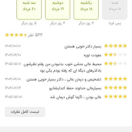
شنبه
یکشنبه
دوشنبه
سه شنبه
۱۷ مرداد
۱۸ مرداد
۱۹ مرداد
۲۰ مرداد
پس فردا
۳ روز دیگر
۴ روز دیگر
۵ روز دیگر
۵۲۲ نفر
۱۴۰۴/۱۲/۰۲
بسیار دکتر خوبی هستن
۱۴۰۳/۰۶/۲۰
عفونت لوزه
۱۴۰۵/۰۵/۰۱
محیط عالی منشی خوب بدنبودن من رفتم نظرشون
بادکترهای دیگه ای که رفته بودم یکی بود
۱۴۰۴/۰۹/۰۸
تشخیص و درمان عالی ، دکتر بسیار خوبی هستن
۱۴۰۴/۰۲/۱۴
بسیارعالی خداوند حفظ کندایشانرو
۱۴۰۵/۰۵/۰۸
عالی بودن ، اگزما گوش درمان شد
۱۴۰۳/۰۲/۳۱
دخترم آلرژی داشت عمل بینی انجام داد عالی بود
لیست کامل نظرات
۱۴۰۴/۰۶/۰۳
دکتر عالی و خوش برخورد و با تجربه
۱۴۰۴/۰۹/۰۲
دخترم غده برونکیال داشت خیلی خوب وماهرانه
عمل کردن بعد دوماه اصلا جای بخیش نمونده