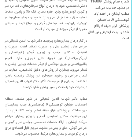
رسمی فعالیت می‌کند. دکتر شهاب الدین شعبانی با تکیه بر
شماره نظام پزشکی 116889
ماهر و خوش اخلاق هستند من راضی هستم
دانش تخصصی خود، به درمان انواع سرطان‌های بافت نرم سر
در مشهد فعالیت می‌کند.
و گردن، تومورهای زبان، حفره دهان، فک بالا و پایین، مخاط
مطب ایشان در احمدآباد،
۱۴۰۴/۰۹/۲۳
بررسی پزشکیشون دقیق و با حوصله بود ‍️
دهان، حلق و غدد بزاقی می‌پردازد. همچنین درمان بیماری‌های
کوهسنگی 9، ساختمان
تیروئید، پاروتید، لنف نودهای گردنی و انواع توده و سرطان
۱۴۰۵/۰۳/۲۴
همه چی عالی
پزشکان فراز، طبقه 6 واقع
حنجره از دیگر حوزه‌های مهارت او است.
شده و نوبت اینترنتی نیز فعال
۱۴۰۴/۰۳/۰۵
عدم رضایت
است.
در کنار درمان بیماری‌های پیچیده، دکتر شهاب الدین شعبانی در
۱۴۰۳/۱۲/۰۱
ماشاالله خیلی دکتر خوبی هستن
جراحی‌های زیبایی بینی و صورت (مانند لیفت صورت و
۱۴۰۴/۰۴/۱۰
بسیار با تجربه و بااخلاق
شقیقه)، ساکشن غبغب و زیبایی گوش (اتوپلاستی و
اوریکولوپلاستی) نیز تجربه قابل توجهی دارد. انجام
۱۴۰۴/۰۸/۰۵
سلام غده لنفاوی زیر گوش ودرد فک وورم شقیقه
بلفاروپلاستی و تزریق بوتاکس از دیگر خدمات زیبایی ایشان به
درزمان غذا خوردن
شمار می‌رود. بیماران از روش‌های دقیق تشخیص، مهارت در
اعمال جراحی و برخورد حرفه‌ای این پزشک رضایت بالایی
۱۴۰۴/۰۳/۱۷
پسرم مشکل لوزه داشت با تجویز دارو بهتر شده
داشته‌اند. بسیاری از مراجعه‌کنندگان دکتر شهاب الدین شعبانی
۱۴۰۲/۱۲/۰۸
بله عالی
در نظرات خود به دقت و صبر ایشان اشاره کرده‌اند.
۱۴۰۴/۱۱/۲۰
من عفونت گوش داشتم چن تا دکتر رفتم ولی این
مطب دکتر شهاب الدین شعبانی در شهر مشهد، منطقه
دکتر تشخیص دادن دردم چیه و جرم گوش منو با
احمدآباد، خیابان کوهسنگی 9 (محتشمی)، جنب بیمارستان
صبروحوصله انجام دادن و دارو دادن
مهر، ساختمان پزشکان فراز، طبقه ششم، واحد 602 قرار دارد.
این موقعیت مکانی دسترسی آسانی را برای بیماران فراهم
۱۴۰۴/۰۷/۲۶
درجه یک ، مشکل تنفسی سینوزیت آلرژی ده ساله
می‌کند. ایشان با ارائه خدمات تخصصی جراحی سر و گردن و
منو در دوهفته درمان کردند
جراحی گوش، حلق و بینی در مشهد، مرجع قابل اعتمادی برای
۱۴۰۴/۰۹/۰۱
کمی معطل شدم اما برخورد منشی بسیار مودبانه و
درمان تومورها و بیماری‌های مرتبط محسوب می‌شوند.