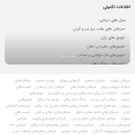
بااینکه زیادبرش زده بودن
اطلاعات تکمیلی
۱۴۰۴/۰۹/۰۵
بسیار با اخلاق و کاربلد هستند، من برای گوش درد
عمل های درمانی:
بهشون مراجعه کردم و ساکشن انجام دادن.
•سرطان های بافت نرم سر و گردن
۱۴۰۴/۰۳/۱۱
گوش درد میکرد و زود خوب شد
•تومور های زبان
۱۴۰۴/۰۹/۰۵
خوس اخلاق و پرحوصله به تمام حرف های بیمارش
گوش میده و اهمیت میده
•تومورهای حفره ی دهان
۱۴۰۵/۰۴/۲۰
خوب بود
•تومورهای فک فوقانی و تحتانی
مشاهده بیشتر ...
۱۴۰۳/۱۱/۱۰
دکتر خوبی هست من یکبار مراجع کردم با حوصله به
•تومورهای مخاط دهان
حرف هات گوش میده
•تومورهای حلق
۱۴۰۴/۰۹/۱۰
دکتر محترم هستن
سرطان تیروئید
·
سرطان حنجره
·
گره‌های تیروئید
·
پولیپ حنجره
·
سرطان‌های
•تومورهای غدد بزاقی
حنجره، تیروئید و بزاق
·
سرطان حفره دهان
·
سرطان زبان و دهان
·
کیست‌های
۱۴۰۵/۰۴/۲۷
واقعادکترخیلی خوب وفهمیده
•سنگ های غدد بزاقی
حنجره
·
اختلالات و بزرگی غدد بزاقی (زیر زبانی و بناگوشی)
·
تومورهای
۱۴۰۴/۰۷/۰۸
کاهش شنوایی گوش سرگیجه و حالت تهوع
•تیروئید
حنجره
·
سرطان گردن و سر
·
سنگ غده بزاقی
·
تومور غده بزاقی
·
تومورهای
۱۴۰۳/۱۱/۰۶
سلام من تازه اومدم رفتار منشی وخود آقای دکتر
تیروئید
·
توده‌های حنجره
·
ناهنجاری‌های مخاط دهان و غدد بزاقی
·
توده‌ها و گره‌های
•پاروتید
گردن
·
سرطان‌های ناحیه دهان و حلق
·
سرطان‌های دهانی و فکی
·
کیست‌های
عالی بود ممنونم
•لنف نودهای گردنی
تیروئید
·
جراحی سرطان‌های دهان و زبان
·
جراحی تومورهای پاروتید
·
جراحی
۱۴۰۴/۰۸/۲۶
برای یک نوبت توسط ایشان ویزیت شدم راضی
•توده و سرطان حنجره
تومورهای زبان و دهان
·
جراحی حنجره
·
جراحی تومورهای غدد بزاقی
·
جراحی غدد
هستم
(تیروئید، پاراتیروئید، آدرنال)
·
جراحی غدد تیروئید
·
جراحی تومورها و ضایعات سر و
•تودههای تارهای صوتی