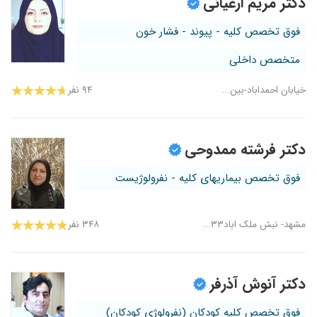
دکتر مریم ارغیانی
فوق تخصص کلیه - پیوند - فشار خون
متخصص داخلی
خیابان احمداباد-بین...
۹۴ نفر
دکتر فرشته ممدوحی
فوق تخصص بیماریهای کلیه - نفرولوژیست
مشهد- نبش ملک اباد۳۳...
۳۴۸ نفر
دکتر آنوش آذرفر
فوق تخصص کلیه کودکان (نفرولوژی کودکان)