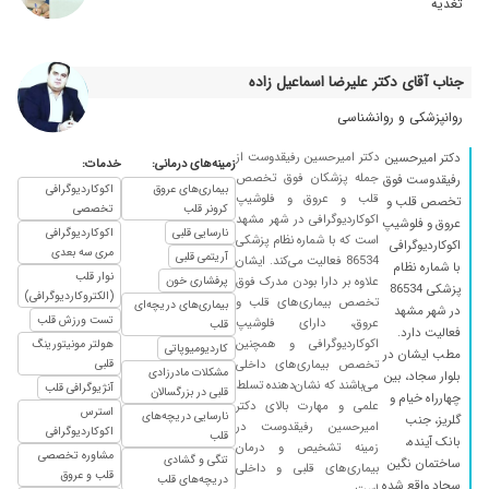
در حال ویزیت هستم همچنان
تغذیه
۱۴۰۰/۰۲/۱۸
بسیار عالی
۱۴۰۱/۱۱/۱۹
بسیار حاذق
جناب آقای دکتر علیرضا اسماعیل زاده
۱۴۰۴/۰۱/۲۷
من قفسه ی سینم وپشتم. درد و سوزش داشت رفتم
روانپزشکی و روانشناسی
تشخیص شون عالی بود.متشکرم
۱۴۰۰/۰۸/۰۵
فشار خون
دکتر امیرحسین رفیقدوست از
دکتر امیرحسین
زمینه‌های درمانی:
خدمات:
جمله پزشکان فوق تخصص
رفیقدوست فوق
۱۴۰۱/۰۶/۰۴
سلام.بسیار مثبت و حاذق.در حال درمان هستم.
بیماری‌های عروق
اکوکاردیوگرافی
قلب و عروق و فلوشیپ
تخصص قلب و
کرونر قلب
تخصصی
۱۴۰۴/۰۷/۰۲
اکوکاردیوگرافی در شهر مشهد
دکتر بسیار صبور هستن
عروق و فلوشیپ
نارسایی قلبی
اکوکاردیوگرافی
است که با شماره نظام پزشکی
اکوکاردیوگرافی
۱۴۰۱/۰۶/۱۳
خودم نه ولی یکی از آشنایان رگ قلبشون رسوب
مری سه بعدی
آریتمی قلبی
86534 فعالیت می‌کند. ایشان
با شماره نظام
داشته خداروشکر بر طرف شده
نوار قلب
علاوه بر دارا بودن مدرک فوق
پرفشاری خون
پزشکی 86534
(الکتروکاردیوگرافی)
تخصص بیماری‌های قلب و
بیماری‌های دریچه‌ای
۱۴۰۰/۱۰/۲۳
پدرم را آنژیو کرده
در شهر مشهد
تست ورزش قلب
عروق، دارای فلوشیپ
قلب
فعالیت دارد.
۱۴۰۳/۰۲/۱۸
عالی است
اکوکاردیوگرافی و همچنین
هولتر مونیتورینگ
کاردیومیوپاتی
مطب ایشان در
تخصص بیماری‌های داخلی
قلبی
مشکلات مادرزادی
۱۴۰۰/۰۱/۱۸
بسیار عالی بودند
بلوار سجاد، بین
می‌باشند که نشان‌دهنده تسلط
آنژیوگرافی قلب
قلبی در بزرگسالان
چهارراه خیام و
علمی و مهارت بالای دکتر
۱۴۰۰/۰۵/۱۸
دکتر خیلی خوبی است و مریضی انسان را خوب
استرس
نارسایی دریچه‌های
گلریز، جنب
امیرحسین رفیقدوست در
تشخیص می دهد
اکوکاردیوگرافی
قلب
بانک آینده،
زمینه تشخیص و درمان
مشاوره تخصصی
تنگی و گشادی
۱۴۰۲/۰۴/۰۹
ساختمان نگین
دکتربسیار
بیماری‌های قلبی و داخلی
قلب و عروق
دریچه‌های قلب
سجاد واقع شده