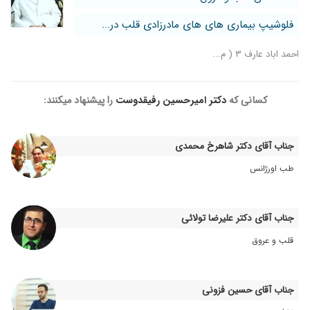
۱۴۰۴/۰۷/۱۹
قلبم مشکلی نداشت و استرس بود آقای دکتر عالی
فلوشیپ بیماری های های مادرزادی قلب در...
تشخیص دادند
۱۴۰۱/۰۲/۰۵
خیلی خ
احمد اباد عارف ۳ ( م...
۱۴۰۲/۱۰/۲۷
مبتلا به فشار خون بالا هستم ۳۰سال سنمه و قرص
فشار دکتر تجویز کردن برام خواستم بدونم به بیماری
کسانی که
دکتر امیرحسین رفیقدوست
را پیشنهاد میکنند:
دیابت و قلبی دچار میشم یا خیر اضافه وزنم دارم
۱۴۰۴/۰۲/۲۷
سلام فشار خون بالا وهنوز تحت درمانم ولی آقای
دکتر بسیار خوش اخلاق وصبور وقت کافی برای
جناب آقای دکتر شاهرخ محمدی
بیمار می زارن خدا خیرشون بده
طب اورژانس
۱۴۰۰/۰۸/۲۲
بسیارحاذق ومجرب وبااخلاق هستند
۱۴۰۱/۰۳/۲۶
من وهمسرم برای چکاپ اومدیم خدمتشون،خیلی
درتخصصشون مهارت داشتندوبه تمام سوالات
جناب آقای دکتر علیرضا تولائی
ماپاسخ دادندوتشخیصشون عالی بود،ازایشون
متشکرم
قلب و عروق
۱۴۰۳/۱۲/۰۷
سلام دکتر خیلی خوبی هستند کاشکی برای قسمت
اکو یه فکری بشه چون مریضه خیلی معطل وزیاد
وقت گیر هستش
جناب آقای حسین فزونی
۱۳۹۹/۱۲/۲۵