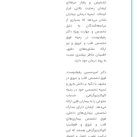
بدرقه راه ایشون همراه با یک دنیا سلامتی
تشخیص و رفتار حرفه‌ای
ایشان رضایت بالایی ابراز
۱۴۰۲/۰۵/۰۱
چکاپ دادم
کرده‌اند. تجربه درمانی بیماران
۱۴۰۱/۱۲/۰۳
جراحی قلب
نشان می‌دهد که بسیاری از
مراجعه‌کنندگان به دلیل
۱۴۰۰/۰۹/۰۶
چکاب آمده بودم
تخصص و مهارت ویژه دکتر
۱۴۰۱/۰۴/۰۲
دکتر خارق
رفیقدوست در زمینه فوق
تخصص قلب و عروق و نیز
۱۴۰۲/۰۱/۱۹
درد درناحیه جناق سینه و تپش قلب
ارائه مشاوره‌های دقیق،
۱۴۰۰/۱۰/۰۷
اطمینان خاطر بیشتری نسبت
برای چکاپ رفته بودم
به روند درمان خود دارند.
۱۴۰۲/۰۹/۲۵
دکتر بسیار خوش اخلاق و کارشون عالی
دکتر امیرحسین رفیقدوست،
۱۴۰۲/۰۸/۲۲
بسیار دکتر باحوصله تشخیص خوب وخوش اخلاق
فوق تخصص قلب و عروق در
هستن خدا حفظشون کنه
مشهد، با تکیه بر دانش به‌روز و
۱۴۰۰/۱۱/۰۹
تشخیص دقیق بیماری مادرم، تشخیصش ن عالیه
تجربه تخصصی خود در زمینه
اکوکاردیوگرافی، خدمات
۱۴۰۴/۰۶/۱۲
مادرم فشار خون داشت که با ویزیت آقای دکتر
متنوعی را به بیماران قلبی ارائه
مشکل برطرف شد
می‌دهد. ایشان دارای مدارک
تخصص بیماری‌های داخلی،
۱۴۰۴/۱۱/۱۳
تست کلی
فوق تخصص بیماری‌های
۱۴۰۱/۰۶/۱۳
بسیاذعالی
قلب و عروق و فلوشیپ
اکوکاردیوگرافی هستند که این
۱۴۰۲/۰۹/۲۰
عدم رضایت
ترکیب علمی، اعتبار و اعتماد