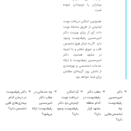
۱۴۰۵/۰۴/۱۴
سلام واقعا دکتر با تجربه وبااخلاق کاربلد هرچه از
بیماران را دوچندان نموده
است.
این جناب دکتر بگم کم گفتم با پرسنل خوش برخورد
ومتین
همچنین، امکان دریافت نوبت
۱۴۰۴/۰۳/۰۳
دکتر خوبی عالی فقط نمیدونم یه پزشک با این
اینترنتی از طریق سامانه نوبت
دات آی آر برای ویزیت دکتر
درآمد چرا باید سرویس بهداشتی آنقدر آلوده
امیرحسین رفیقدوست وجود
تعجب کردم
دارد. اگر به دنبال فوق تخصص
۱۴۰۰/۰۱/۲۵
خوب بود
قلب و عروق معتبر و با تجربه
در مشهد هستید، دکتر
۱۴۰۵/۰۳/۰۶
دکتر خیلی خوب ، صبور و به نظرم این حسو میدن
امیرحسین رفیقدوست با ارائه
که بیمار براشون اهمیت داره.
خدمات تخصصی و بهره‌مندی
از دانش روز، گزینه‌ای مطمئن
۱۴۰۱/۰۴/۰۱
دریچه های قلب بسته بود آنژو کردن باز شد عالی
برای شما خواهد بود.
بود
۱۴۰۱/۰۱/۱۶
بی نظیر در تشخیص
دکتر
مطب دکتر
آیا امکان
چه خدماتی در
دکتر رفیقدوست
۱۴۰۴/۰۷/۲۶
بسیار عالی
امیرحسین
رفیقدوست در
دریافت نوبت
مطب دکتر
در درمان کدام
رفیقدوست
کدام منطقه
اینترنتی نزد دکتر
امیرحسین
بیماری‌های قلبی
۱۴۰۱/۱۲/۱۱
دکتر خیلی خوبی هستن
چه
مشهد قرار
رفیقدوست وجود
رفیقدوست ارائه
تخصص دارد؟
۱۴۰۴/۰۳/۲۶
خوش برخورد
تخصص‌هایی
دارد؟
دارد؟
می‌شود؟
دارد؟
۱۴۰۲/۱۲/۲۱
عالی و دقیق
۱۴۰۳/۰۴/۲۴