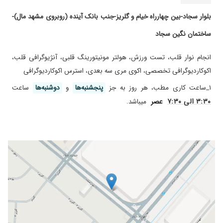
۱۴۰۲/۱۱/۰۶
افتادگی دریچه های قلب، خیلی دکتر خوبی هستند
بلوار سجاد-بین چهارراه خیام و گلریز-جنب بانک آینده (روبروی مشهد مال)-
و روحیه منو خیلی بالا بردند تحت درمانم
۱۴۰۲/۱۰/۲۲
عالی هستن
ساختمان نگین سجاد
۱۴۰۰/۰۷/۲۰
دکتر بسیار خوب
انجام نوار قلب، تست ورزش، هولتر مونیتورینگ قلبی، آنژیوگرافی قلب،
۱۴۰۰/۱۲/۱۴
فعلا یک نوبت رفتم و تحت درمان هستم.
اکوکاردیوگرافی تخصصی، اکوی مری سه بعدی، استرس اکوکاردیوگرافی
برخوردشان خوب و کاملا به حرفهای مریض گوش
میدهند
۱_ساعت کاری مطب، هر روز به جز
پنجشنبه‌ها
و
دوشنبه‌ها
ساعت
۱۴۰۳/۱۱/۰۳
تشخیص دقیق و دوکتور بسیار مهربان و خوب.
۳:۳۰ الی ۷:۳۰
عصر
میباشد.
۱۴۰۲/۰۸/۲۸
خیلی عالی
۱۴۰۴/۰۷/۲۶
بسیارعالی
۱۴۰۳/۰۱/۲۵
بسیار عالی
۱۴۰۴/۰۷/۱۳
هنوز تحت درمانم
۱۴۰۳/۰۷/۰۲
عالی بود.
۱۴۰۳/۱۲/۲۶
عالییییییی
۱۴۰۱/۰۸/۰۸
سلام دکتر خوب و صبوری هستن
۱۴۰۱/۰۱/۰۳
عالی بود