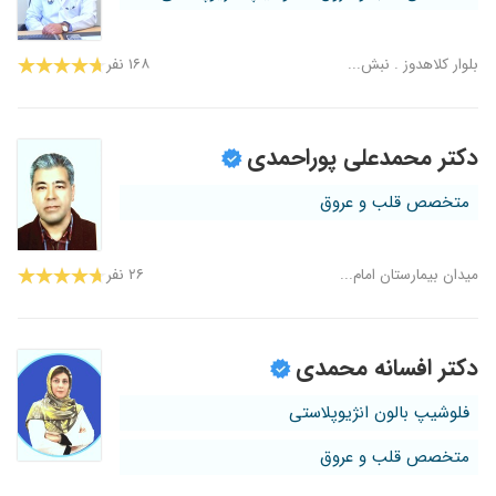
۱۴۰۰/۰۵/۱۷
بسیارعالی
۱۴۰۴/۰۱/۳۰
بلوار کلاهدوز . نبش...
۱۶۸ نفر
بسیار خوش برخورد متین وبا صبر و حوصله به
سوالات پزشکی جواب توضیحات لازم را می دهند و
اطلاعات خیلی عالی پارن
۱۴۰۱/۰۵/۲۲
دکتر خوبی هستند تشخیص ودرمان عالی
دکتر محمدعلی پوراحمدی
۱۴۰۴/۰۹/۲۳
خوب است
متخصص قلب و عروق
۱۳۹۹/۱۰/۲۳
گرفتگی رگ که آنژیو گرافی توصیه شد
۱۴۰۴/۰۱/۳۱
دکتر اصلا کارش بیسته خداشاهده دارو نداد بهم گف
نیازی نداری مراعات کن بابت قندوفشارخون ماهه
میدان بیمارستان امام...
۲۶ نفر
دکتر
۱۴۰۴/۰۵/۲۹
ایشان فقط منتظر هستن که شما حرف بزنید و
هیچ حرفی نمیزنن و این اصلا خوب نیست! گوش
دکتر افسانه محمدی
میدن ولی دکتر باید خودش هم سوالاتی رو بپرسه
و اطلاعات بیشتری به دست بیاره. و اینکه کمی
فلوشیپ بالون انژیوپلاستی
عجله در کار دارن
متخصص قلب و عروق
۱۴۰۳/۱۲/۲۸
سلام برای مشورت انژو
۱۴۰۴/۰۲/۱۴
بسیار کاربلد