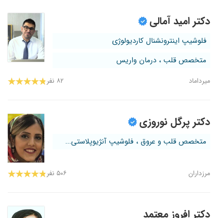
دکتر امید آمالی
فلوشیپ اینترونشنال کاردیولوژی
متخصص قلب ، درمان واریس
میرداماد
۸۲ نفر
دکتر پرگل نوروزی
متخصص قلب و عروق ، فلوشیپ آنژیوپلاستی...
مرزداران
۵۰۶ نفر
دکتر افروز معتمد