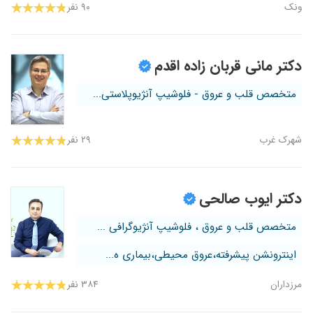
ونک
۹۰ نفر
دکتر مانی قربان زاده اقدم
متخصص قلب و عروق - فلوشیپ آنژیوپلاستی...
شهرک غرب
۲۹ نفر
دکتر ایوب صالحی
متخصص قلب و عروق ، فلوشیپ آنژیوگرافی ...
اینترونشن پیشرفته،عروق محیطی،بیماری ه...
مرزداران
۳۸۴ نفر