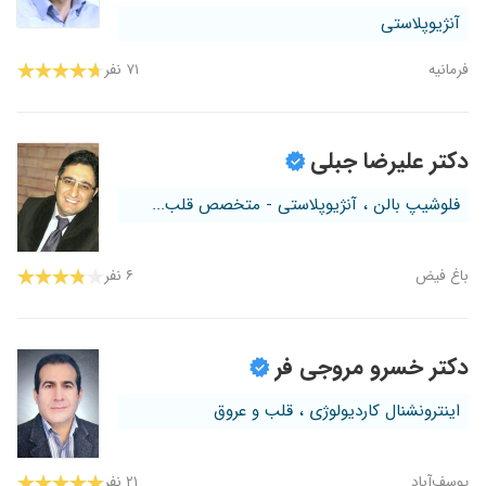
آنژیوپلاستی
فرمانیه
۷۱ نفر
دکتر علیرضا جبلی
فلوشیپ بالن ، آنژیوپلاستی - متخصص قلب...
باغ فیض
۶ نفر
دکتر خسرو مروجی فر
اینترونشنال کاردیولوژی ، قلب و عروق
یوسف‌آباد
۲۱ نفر