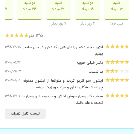
شنبه
دوشنبه
شنبه
دوشنبه
شنب
۱۷ مرداد
۱۹ مرداد
۲۴ مرداد
۲۶ مرداد
۳۱ مرداد
پس فردا
۴ روز دیگر
۹ روز دیگر
۱۳۵ نفر
۱۳۹۹/۰۷/۱۸
انژیو انجام دادم وبا داروهایی که دادن در حال حاضر
بهترم
۱۴۰۰/۰۵/۱۶
دکتر خیلی خوبیه
۱۴۰۲/۰۹/۲۳
بد نیست
۱۴۰۳/۰۹/۰۱
ایشون منو انژیو کردند و منواقعا از ایشون ممنونم
چونفعلا مشکلی ندارم و مرتب ویزیت میشم
۱۳۹۹/۰۲/۱۰
سلام دکتر بسیار خوش اخلاق و با حوصله و بسیار با
تجربه و علم دقیق
۱۴۰۵/۰۱/۲۴
دکتر بسیار کار بلد و حرفه ای ، دلسوز و باخدا
لیست کامل نظرات
،مهربان هستند. امیدوارم همیشه موفق وپیروز
باشند از خداوند متعال برای ایشان و خانواده
محترمشان آرزوی سلامتی و عاقبت به خیری