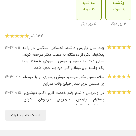
یکشنبه
سه شنبه
۱۸ مرداد
۲۰ مرداد
۳ روز دیگر
۵ روز دیگر
۱۳۲ نفر
۱۴۰۴/۱۰/۱۱
چند سال واریس داشتم، احساس سنگینی در پا به
پیشنهاد یکی از دوستانم به مطب دکتر مراجعه کردم،
خیلی دکتر با اخلاق و خوش برخوردی هستند و با
یک جلسه لیزر درمانی کلی درد پام خوب شده
۱۴۰۴/۱۱/۱۲
سلام بسیار دکتر خوب و خوش برخوردی و با حوصله
ای هستن برای بیمار خیلی وقت میزارن
۱۴۰۴/۱۰/۱۵
من وادریس داشتم رفتم خدمت اقای دکترباخوشروی
واحترام واریس هردوپای مرادرمان کردن
بسیارباتشکرازاقا دکترعالیبود
۱۴۰۵/۰۳/۰۹
چندجابرای واریس مراجعه کردم هزینه ها خیلی
لیست کامل نظرات
بالابود خدادکتردودمان حفظ کنه باهزینه خیلی کم
مشکلمو حل کرد