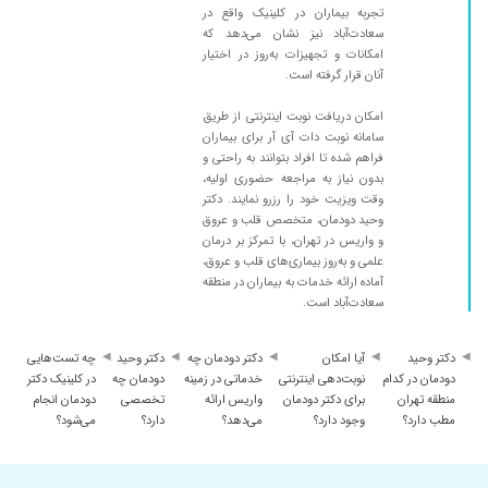
تجربه بیماران در کلینیک واقع در
خیرتون بده
سعادت‌آباد نیز نشان می‌دهد که
۱۴۰۴/۱۱/۲۱
خیلی با حوصله نوار قلب و آزمایش ها رو بررسی
امکانات و تجهیزات به‌روز در اختیار
آنان قرار گرفته است.
کردن حس اعتماد میده به بیمار
۱۴۰۴/۱۰/۰۸
بخاطر واریس مراجعه کردم خداروشکر با یه جلسه
امکان دریافت نوبت اینترنتی از طریق
،کامل واریسم درمان شد و بعد از دو هفته کاملا
سامانه نوبت دات آی آر برای بیماران
ظاهر پوست پام از نظر زیبایی اوکی شد
فراهم شده تا افراد بتوانند به راحتی و
بدون نیاز به مراجعه حضوری اولیه،
۱۴۰۴/۱۰/۰۹
برای تپش قلب و کنترل فشارخون مراجعه کردم،
وقت ویزیت خود را رزرو نمایند. دکتر
دکتر بسیار با اخلاق و خوش برخورد هستند، با دقت
وحید دودمان، متخصص قلب و عروق
اکو کردن و برام دارو نوشتن، خدا رو شکر حالم خیلی
و واریس در تهران، با تمرکز بر درمان
خوب شده
علمی و به‌روز بیماری‌های قلب و عروق،
آماده ارائه خدمات به بیماران در منطقه
۱۴۰۴/۱۱/۲۱
برخورد دکتر فوقالعاده محترمانه است ، برای ویزیت
سعادت‌آباد است.
وقت میذارن و عجله ای نیست. مادرم خیلی راضی
بودن
دکتر وحید
آیا امکان
دکتر دودمان چه
دکتر وحید
چه تست‌هایی
۱۴۰۴/۱۰/۱۵
برای کار لیزر واریس مراجعه کردم و راضی بودم و رو
دودمان در کدام
نوبت‌دهی اینترنتی
خدماتی در زمینه
دودمان چه
در کلینیک دکتر
به بهبودی هستم با دوره ی نقاهت کوتاه واقعا
منطقه تهران
برای دکتر دودمان
واریس ارائه
تخصصی
دودمان انجام
مطب دارد؟
وجود دارد؟
می‌دهد؟
دارد؟
می‌شود؟
ممنونم ازشون
۱۴۰۴/۱۱/۲۰
پزشک بسیار با حوصله و حاذق جهت درمان واریس
بهشون مراجعه کردم ️