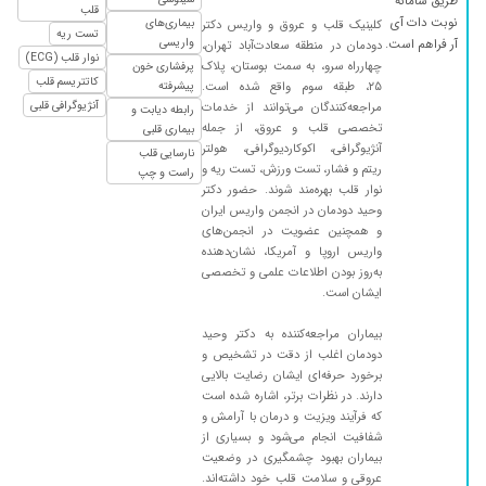
طریق سامانه
قلب
هستم
نوبت دات آی
بیماری‌های
کلینیک قلب و عروق و واریس دکتر
تست ریه
واریسی
آر فراهم است.
دودمان در منطقه سعادت‌آباد تهران،
۱۴۰۵/۰۲/۰۷
واریس عنکبوتی کنار بینی داشتم با یه جلسه
نوار قلب (ECG)
چهارراه سرو، به سمت بوستان، پلاک
پرفشاری خون
اسکروتراپی از بین رفت
کاتتریسم قلب
۲۵، طبقه سوم واقع شده است.
پیشرفته
۱۴۰۵/۰۲/۱۲
من اول کامنتارو خوندم و دکترو انتخاب کردم واقعا
آنژیوگرافی قلبی
مراجعه‌کنندگان می‌توانند از خدمات
رابطه دیابت و
بابت وقتی ک برای من گذاشتن ممنونم هم کارشون
تخصصی قلب و عروق، از جمله
بیماری قلبی
آنژیوگرافی، اکوکاردیوگرافی، هولتر
بی نظیره هم اخلاقشون
نارسایی قلب
ریتم و فشار، تست ورزش، تست ریه و
راست و چپ
۱۴۰۴/۱۰/۱۸
مشکل درد قفسه سینه داشتم اقای دکتر بسیار با
نوار قلب بهره‌مند شوند. حضور دکتر
حوصله ویزیت کردن و با تشخیص درست درمانم رو
وحید دودمان در انجمن واریس ایران
و همچنین عضویت در انجمن‌های
شروع کردن
واریس اروپا و آمریکا، نشان‌دهنده
۱۴۰۴/۱۱/۳۰
من از افغانستان آندم عالی و مهربان استن
به‌روز بودن اطلاعات علمی و تخصصی
ایشان است.
۱۴۰۴/۰۷/۲۶
برای واریس پیششون رفتم ، از نحوه ی درمان و
تشخیصشون راضی بودم
بیماران مراجعه‌کننده به دکتر وحید
۱۴۰۴/۰۵/۲۱
برای درمان واریس مراجعه کردم خیلی راضی هستم
دودمان اغلب از دقت در تشخیص و
برخورد حرفه‌ای ایشان رضایت بالایی
هم کارشون هم برخوردشون و وقتی که برای بیمار
دارند. در نظرات برتر، اشاره شده است
میگذارن کم نظیره
که فرآیند ویزیت و درمان با آرامش و
۱۴۰۴/۱۰/۱۶
با اینکه شنیده بودم درمان واریس خیلی درد داره اما
شفافیت انجام می‌شود و بسیاری از
بدون هیچ دردی برام انجام دادن اصلا نفهمیدم و
بیماران بهبود چشمگیری در وضعیت
عروقی و سلامت قلب خود داشته‌اند.
کاملا رگ های برجسته و دردم از بین رفت واقعا خدا