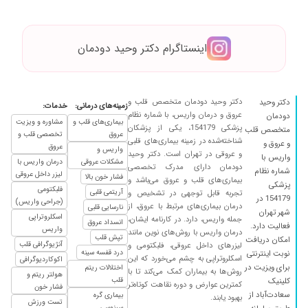
طبابت دقیق و دلسوزانه دکتر عزیز و با اخلاق و
متخصص جناب دکتر دودمان تشخیص و اقدامات
ضروری انجام پذیرفت و از ایشون خیلی ممنونیم
اینستاگرام دکتر وحید دودمان
بیماری کنترل شد
۱۴۰۴/۰۵/۲۹
طپش قلب داشتم برطرف شد با دارو خداروشکر
۱۴۰۴/۱۰/۱۷
دخترعموم آقای دکتر و به من معرفی کرده کنار بینیم
دکتر وحید دودمان متخصص قلب و
دکتر وحید
زمینه‌های درمانی:
خدمات:
واریس عنکبوتی داشتم دکتر برام لیزر انجام دادن و
عروق و درمان واریس، با شماره نظام
دودمان
بیماری‌های قلب و
مشاوره و ویزیت
کامل از بین رفته خیلی خیلیییی راضیم
پزشکی 154179، یکی از پزشکان
متخصص قلب
عروق
تخصصی قلب و
شناخته‌شده در زمینه بیماری‌های قلبی
۱۴۰۵/۰۳/۰۹
و عروق و
ممنون ازاقای دکتر بامراجعه به ایشان خیلی ازهزینه
عروق
واریس و
و عروقی در تهران است. دکتر وحید
واریس با
ها ازسرمون باز شد
مشکلات عروقی
درمان واریس با
دودمان دارای مدرک تخصصی
شماره نظام
لیزر داخل عروقی
فشار خون بالا
۱۴۰۴/۱۰/۱۸
دکتر سونوگرافی منو دیدن و تشخیصشون این بود
بیماری‌های قلب و عروق می‌باشد و
پزشکی
فلبکتومی
آریتمی قلبی
تجربه قابل توجهی در تشخیص و
ک واریس های عمقیم درگیره برام لیزر داخل عروقی
154179 در
(جراحی واریس)
درمان بیماری‌های مرتبط با عروق، از
نارسایی قلبی
انجام دادن بهتر شده
شهر تهران
اسکلروتراپی
جمله واریس، دارد. در کارنامه ایشان،
انسداد عروق
فعالیت دارد.
واریس
۱۴۰۴/۰۷/۲۷
برای واریس پدرم مراجعه کردم
درمان واریس با روش‌های نوین مانند
تپش قلب
امکان دریافت
آنژیوگرافی قلب
لیزرهای داخل عروقی، فلبکتومی و
۱۴۰۴/۱۰/۰۸
من مشکل واریس داشتم به لطف آقای دکتر وایسم
درد قفسه سینه
نوبت اینترنتی
اسکلروتراپی به چشم می‌خورد که این
اکوکاردیوگرافی
خوب شد
برای ویزیت در
اختلالات ریتم
روش‌ها به بیماران کمک می‌کند تا با
هولتر ریتم و
قلب
کلینیک
کمترین عوارض و دوره نقاهت کوتاه‌تر
۱۴۰۴/۰۷/۲۸
برای رگ های عنکبوتی زیر پام مراجعه کردم با یک
فشار خون
سعادت‌آباد از
بیماری گره
بهبود یابند.
جلسه لیزر خیلی کمتر شد و الان خیلی راضی
تست ورزش
سینوسی