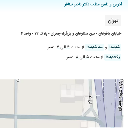
آدرس و تلفن مطب دکتر ناصر بینافر
با سلام، سال 1400 توسط ایشان آنژیو شده و در حال حاضر تحت نظرشان میباشم.فوقالعاده راضیم.
مادرم تحت بررسی هستند
تهران
دکتر خیلی
نارسایی قلبی
خیابان باقرخان - بین ستارخان و بزرگراه چمران - پلاک ۷۲ - واحد ۴
عالی هستن
۴ الی ۷
شنبه‌ها
و
سه شنبه‌ها
از ساعت
عصر
فشار بالا
بسیار عالی
۵ الی ۸
یکشنبه‌ها
از ساعت
عصر
دکتل با تجربه ای هستند
دکتر عالی
پزشک بسیار خوب و حاذق در تخصص خودشون
رگ قلب مادرم بسته بود فنر گذاشتن براشون
عالی هستن
بی نظمی ضربان قلب
دکتر خوبی هستن و برای مریضهاشون وقت میذارن و خوب بررسی 
دکتر فوق العاده ای هستند مشکل فشارخون داشتم