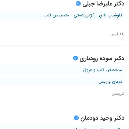
دکتر علیرضا جبلی
فلوشیپ بالن ، آنژیوپلاستی - متخصص قلب...
باغ فیض
دکتر سوده رودباری
متخصص قلب و عروق
درمان واریس
شریعتی
دکتر وحید دودمان