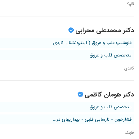
قلهک
عالی هستن ایشون، سلامت مادرمو مدیون ایشون هستم
انسانی والا میباشند
دکتر محمدعلی محرابی
من فشارخون دارم وتحت نظر ایشان هستم
فلوشیپ قلب و عروق ( اینترونشنال کاردی...
خوش برخورد عالی متعهد و واقعا برای بیمار وقت میگذارند
همسرم فشاربالا دارن وما برای معاینه قلب پیش دکتر رفتیم ایشو
متخصص قلب و عروق
عااااالی
گاندی
مشکل فشار خون داشتم خدا رو شکر بهتر شدم
گرفتگی عروق قلب
من درسال هفتادچهار توسط دکتر بینافر وزیت شدم اون موقع مطب 
دکتر هومان کاظمی
فقط یدونه است و به فکر بیمارش است.
متخصص قلب و عروق
فشارخون - نارسایی قلبی - بیماریهای در...
قلهک