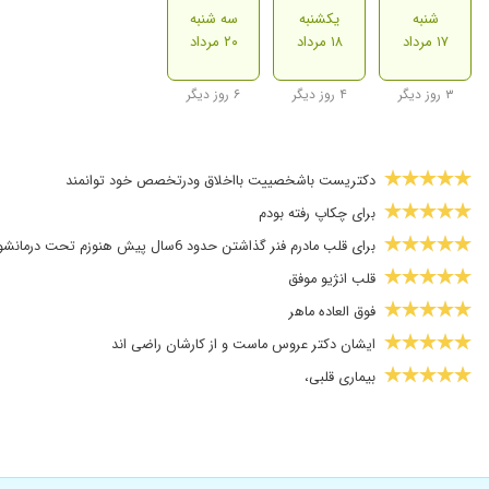
شنبه
یکشنبه
سه شنبه
۱۷ مرداد
۱۸ مرداد
۲۰ مرداد
۳ روز دیگر
۴ روز دیگر
۶ روز دیگر
دکتریست باشخصییت بااخلاق ودرتخصص خود توانمند
برای چکاپ رفته بودم
برای قلب مادرم فنر گذاشتن حدود 6سال پیش هنوزم تحت درمانشون هستن
قلب انژیو موفق
فوق العاده ماهر
ایشان دکتر عروس ماست و از کارشان راضی اند
بیماری قلبی،
ایشان دکتر خوب و پیگیر با حس مسئولیت پذیری بالا
من فشارخون داشتم بهتر شدم
دریچه مادرزادی،تحت نظر