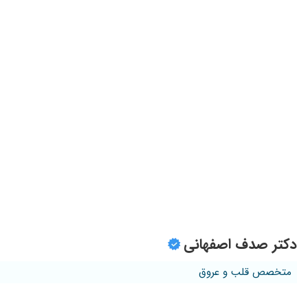
قلبی همسرم
آقای دکتر بینا فر بسیار دکتر دقیق و در معالجه هستن
بسیار عالی
تشخیص فوق العاده ووقت کافی که برای هر بیمارمیزارن دقیقا هربیمار30دقیقه وبا حوصله و مهارت ستو
تازه ویزیت شدم
عالییییی
بسیار دکتر حاذق و کاربلدی هستن
پروفسور بینافر از بهترینهاست️
عالی عالی
خوب هستند
بهتر شدم
دکتر صدف اصفهانی
نارسایی فلبی تشخیص درست و دقیق و داروی مناسب
بسیار عالیست
متخصص قلب و عروق
خیلی خ
مادرم زیر نظر ایشان هستن